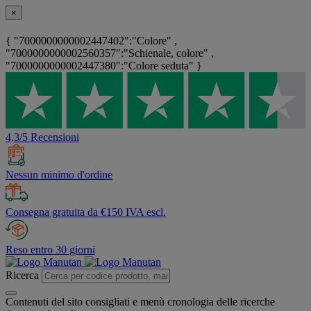
×
{ "7000000000002447402":"Colore" ,
"7000000000002560357":"Schienale, colore" ,
"7000000000002447380":"Colore seduta" }
4,3/5 Recensioni
Nessun minimo d'ordine
Consegna gratuita da €150 IVA escl.
Reso entro 30 giorni
Ricerca
Contenuti del sito consigliati e menù cronologia delle ricerche