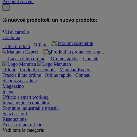
Account
Accedi
×
% nuovo/i prodotto/i:
un nuovo prodotto:
Vai al carrello
Continua
Prodotti sostenibili
Offerte
Tutti i prodotti
Manutan Expert
Prodotti in pronta consegna
Traccia il tuo ordine
Ordine rapido
Contatti
Offerte
Prodotti sostenibili
Manutan Expert
Traccia il tuo ordine
Ordine rapido
Contatti
Sicurezza e salute
Magazzino
Igiene
Ufficio e smart working
Imballaggio e contenitori
Forniture industriali e utensili
Spazi esterni
Ristorazione
Accessori per ufficio
Vedi tutte le categorie