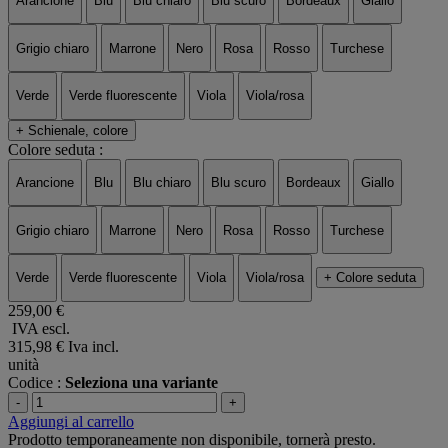
Arancione
Blu
Blu chiaro
Blu scuro
Bordeaux
Giallo
Grigio chiaro
Marrone
Nero
Rosa
Rosso
Turchese
Verde
Verde fluorescente
Viola
Viola/rosa
+ Schienale, colore
Colore seduta :
Arancione
Blu
Blu chiaro
Blu scuro
Bordeaux
Giallo
Grigio chiaro
Marrone
Nero
Rosa
Rosso
Turchese
Verde
Verde fluorescente
Viola
Viola/rosa
+ Colore seduta
259,00 €
IVA escl.
315,98 €
Iva incl.
unità
Codice :
Seleziona una variante
-
+
Aggiungi al carrello
Prodotto temporaneamente non disponibile, tornerà presto.