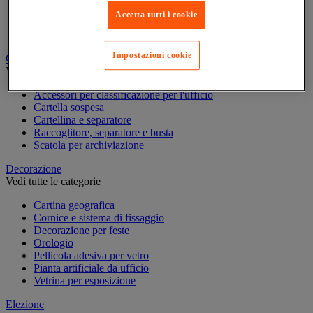
Piccole forniture
Accetta tutti i cookie
Quaderno, blocco note e Post-it®
Scrittura
Impostazioni cookie
Classificazione e archiviazione
Vedi tutte le categorie
Accessori per classificazione per l'ufficio
Cartella sospesa
Cartellina e separatore
Raccoglitore, separatore e busta
Scatola per archiviazione
Decorazione
Vedi tutte le categorie
Cartina geografica
Cornice e sistema di fissaggio
Decorazione per feste
Orologio
Pellicola adesiva per vetro
Pianta artificiale da ufficio
Vetrina per esposizione
Elezione