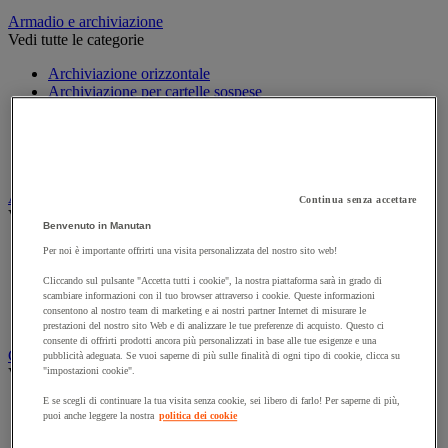
Armadio e archiviazione
Vedi tutte le categorie
Archiviazione orizzontale
Archiviazione per cartelle sospese
Armadio
Armadio per ufficio
Carrello da ufficio
Libreria
Audiovisivi
Continua senza accettare
Vedi tutte le categorie
Benvenuto in Manutan
Attrezzature audio e Hi-Fi
Per noi è importante offrirti una visita personalizzata del nostro sito web!
Connessione audio e video
Cliccando sul pulsante "Accetta tutti i cookie", la nostra piattaforma sarà in grado di
Fotocamera, videocamera e binocolo
scambiare informazioni con il tuo browser attraverso i cookie. Queste informazioni
Insonorizzazione e registrazione professionali
consentono al nostro team di marketing e ai nostri partner Internet di misurare le
Strumenti per proiezione e videoproiezione
prestazioni del nostro sito Web e di analizzare le tue preferenze di acquisto. Questo ci
consente di offrirti prodotti ancora più personalizzati in base alle tue esigenze e una
Cancelleria e forniture per ufficio
pubblicità adeguata. Se vuoi saperne di più sulle finalità di ogni tipo di cookie, clicca su
Vedi tutte le categorie
"impostazioni cookie".
E se scegli di continuare la tua visita senza cookie, sei libero di farlo! Per saperne di più,
Agenda, calendario e sottomano
puoi anche leggere la nostra
politica dei cookie
Busta e smistamento della posta
Carta, scheda Bristol e biglietto da visita