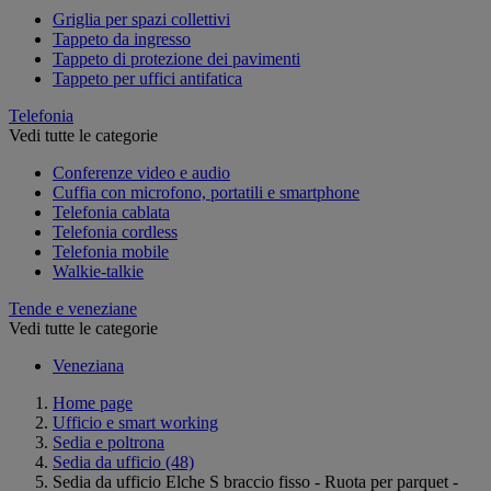
Griglia per spazi collettivi
Tappeto da ingresso
Tappeto di protezione dei pavimenti
Tappeto per uffici antifatica
Telefonia
Vedi tutte le categorie
Conferenze video e audio
Cuffia con microfono, portatili e smartphone
Telefonia cablata
Telefonia cordless
Telefonia mobile
Walkie-talkie
Tende e veneziane
Vedi tutte le categorie
Veneziana
Home page
Ufficio e smart working
Sedia e poltrona
Sedia da ufficio
(48)
Sedia da ufficio Elche S braccio fisso - Ruota per parquet -