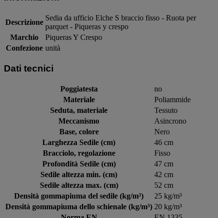
Sedia da ufficio Elche S braccio fisso - Ruota per
Descrizione
parquet - Piqueras y crespo
Marchio
Piqueras Y Crespo
Confezione
unità
Dati tecnici
Poggiatesta
no
Materiale
Poliammide
Seduta, materiale
Tessuto
Meccanismo
Asincrono
Base, colore
Nero
Larghezza Sedile (cm)
46 cm
Bracciolo, regolazione
Fisso
Profondità Sedile (cm)
47 cm
Sedile altezza min. (cm)
42 cm
Sedile altezza max. (cm)
52 cm
Densità gommapiuma del sedile (kg/m³)
25 kg/m³
Densità gommapiuma dello schienale (kg/m³)
20 kg/m³
Norma EN
EN 1335