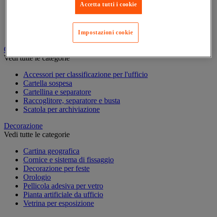
Accetta tutti i cookie
Carta, scheda Bristol e biglietto da visita
Piccole forniture
Quaderno, blocco note e Post-it®
Scrittura
Impostazioni cookie
Classificazione e archiviazione
Vedi tutte le categorie
Accessori per classificazione per l'ufficio
Cartella sospesa
Cartellina e separatore
Raccoglitore, separatore e busta
Scatola per archiviazione
Decorazione
Vedi tutte le categorie
Cartina geografica
Cornice e sistema di fissaggio
Decorazione per feste
Orologio
Pellicola adesiva per vetro
Pianta artificiale da ufficio
Vetrina per esposizione