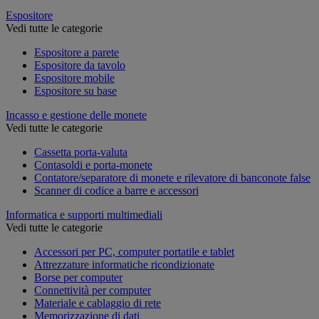
Espositore
Vedi tutte le categorie
Espositore a parete
Espositore da tavolo
Espositore mobile
Espositore su base
Incasso e gestione delle monete
Vedi tutte le categorie
Cassetta porta-valuta
Contasoldi e porta-monete
Contatore/separatore di monete e rilevatore di banconote false
Scanner di codice a barre e accessori
Informatica e supporti multimediali
Vedi tutte le categorie
Accessori per PC, computer portatile e tablet
Attrezzature informatiche ricondizionate
Borse per computer
Connettività per computer
Materiale e cablaggio di rete
Memorizzazione di dati