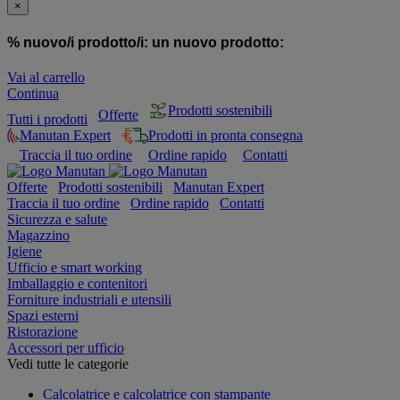
×
% nuovo/i prodotto/i:
un nuovo prodotto:
Vai al carrello
Continua
Prodotti sostenibili
Offerte
Tutti i prodotti
Manutan Expert
Prodotti in pronta consegna
Traccia il tuo ordine
Ordine rapido
Contatti
Offerte
Prodotti sostenibili
Manutan Expert
Traccia il tuo ordine
Ordine rapido
Contatti
Sicurezza e salute
Magazzino
Igiene
Ufficio e smart working
Imballaggio e contenitori
Forniture industriali e utensili
Spazi esterni
Ristorazione
Accessori per ufficio
Vedi tutte le categorie
Calcolatrice e calcolatrice con stampante