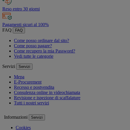
Reso entro 30 giorni
Pagamenti sicuri al 100%
FAQ
FAQ
Come posso ordinare dal sito?
Come posso pagare?
Come recupero la mia Password?
Vedi tutte le categorie
Servizi
Servizi
Mepa
E-Procurement
Recesso e postvendita
Consulenza online in videochiamata
Revisione e ispezione di scaffalature
Tutti i nostri servizi
Informazioni
Servizi
Cookies