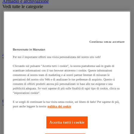
Armadio e archiviazione
Vedi tutte le categorie
Archiviazione orizzontale
Archiviazione per cartelle sospese
Armadio
Armadio per ufficio
Carrello da ufficio
Continua senza accettare
Libreria
Benvenuto in Manutan
Audiovisivi
Per noi è importante offrirti una visita personalizzata del nostro sito web!
Vedi tutte le categorie
Cliccando sul pulsante "Accetta tutti i cookie", la nostra piattaforma sarà in grado di
Attrezzature audio e Hi-Fi
scambiare informazioni con il tuo browser attraverso i cookie. Queste informazioni
Connessione audio e video
consentono al nostro team di marketing e ai nostri partner Internet di misurare le
Fotocamera, videocamera e binocolo
prestazioni del nostro sito Web e di analizzare le tue preferenze di acquisto. Questo ci
consente di offrirti prodotti ancora più personalizzati in base alle tue esigenze e una
Insonorizzazione e registrazione professionali
pubblicità adeguata. Se vuoi saperne di più sulle finalità di ogni tipo di cookie, clicca su
Strumenti per proiezione e videoproiezione
"impostazioni cookie".
Cancelleria e forniture per ufficio
E se scegli di continuare la tua visita senza cookie, sei libero di farlo! Per saperne di più,
Vedi tutte le categorie
puoi anche leggere la nostra
politica dei cookie
Agenda, calendario e sottomano
Busta e smistamento della posta
Accetta tutti i cookie
Carta, scheda Bristol e biglietto da visita
Piccole forniture