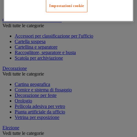
Quaderno, blocco note e Post-it®
Impostazioni cookie
Scrittura
Classificazione e archiviazione
Vedi tutte le categorie
Accessori per classificazione per l'ufficio
Cartella sospesa
Cartellina e separatore
Raccoglitore, separatore e busta
Scatola per archiviazione
Decorazione
Vedi tutte le categorie
Cartina geografica
Cornice e sistema di fissaggio
Decorazione per feste
Orologio
Pellicola adesiva per vetro
Pianta artificiale da ufficio
Vetrina per esposizione
Elezione
Vedi tutte le categorie