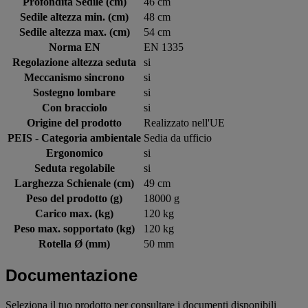
Profondità Sedile (cm)
46 cm
Sedile altezza min. (cm)
48 cm
Sedile altezza max. (cm)
54 cm
Norma EN
EN 1335
Regolazione altezza seduta
si
Meccanismo sincrono
si
Sostegno lombare
si
Con bracciolo
si
Origine del prodotto
Realizzato nell'UE
PEIS - Categoria ambientale
Sedia da ufficio
Ergonomico
si
Seduta regolabile
si
Larghezza Schienale (cm)
49 cm
Peso del prodotto (g)
18000 g
Carico max. (kg)
120 kg
Peso max. sopportato (kg)
120 kg
Rotella Ø (mm)
50 mm
Documentazione
Seleziona il tuo prodotto per consultare i documenti disponibili