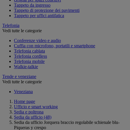
Tappeto da ingresso
Tappeto di protezione dei pavimenti
Tappeto per uffici antifatica
Telefonia
Vedi tutte le categorie
Conferenze video e audio
Cuffia con microfono, portatili e smartphone
Telefonia cablata
Telefonia cordless
Telefonia mobile
Walkie-talkie
Tende e veneziane
Vedi tutte le categorie
Veneziana
Home page
Ufficio e smart working
Sedia e poltrona
Sedia da ufficio
(48)
Sedia da ufficio Jorquera braccio regolabile schienale blu-
Piqueras y crespo