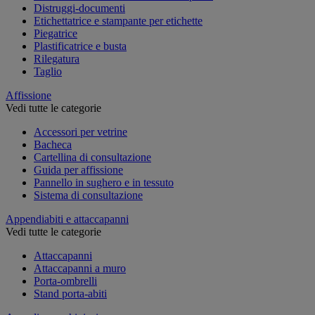
Distruggi-documenti
Etichettatrice e stampante per etichette
Piegatrice
Plastificatrice e busta
Rilegatura
Taglio
Affissione
Vedi tutte le categorie
Accessori per vetrine
Bacheca
Cartellina di consultazione
Guida per affissione
Pannello in sughero e in tessuto
Sistema di consultazione
Appendiabiti e attaccapanni
Vedi tutte le categorie
Attaccapanni
Attaccapanni a muro
Porta-ombrelli
Stand porta-abiti