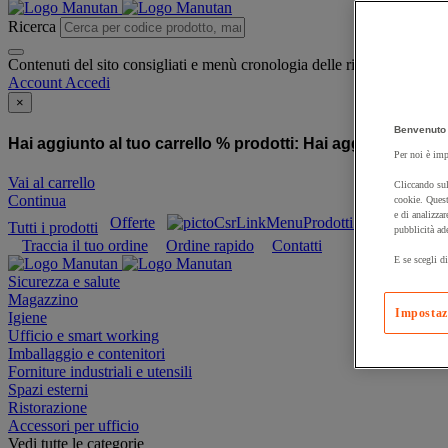
Ricerca
Contenuti del sito consigliati e menù cronologia delle ricerche
Account
Accedi
×
Benvenuto 
Hai aggiunto al tuo carrello % prodotti:
Hai aggiunto al tuo
Per noi è imp
Vai al carrello
Cliccando sul
Continua
cookie. Quest
e di analizzar
Offerte
Prodotti sostenibili
Tutti i prodotti
pubblicità ad
Traccia il tuo ordine
Ordine rapido
Contatti
E se scegli di
Sicurezza e salute
Magazzino
Impostaz
Igiene
Ufficio e smart working
Imballaggio e contenitori
Forniture industriali e utensili
Spazi esterni
Ristorazione
Accessori per ufficio
Vedi tutte le categorie