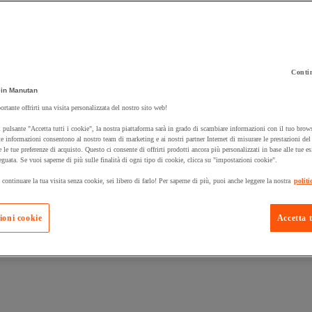
Contin
in Manutan
 carrello un prodotto:
ortante offrirti una visita personalizzata del nostro sito web!
 pulsante "Accetta tutti i cookie", la nostra piattaforma sarà in grado di scambiare informazioni con il tuo brows
e informazioni consentono al nostro team di marketing e ai nostri partner Internet di misurare le prestazioni de
e le tue preferenze di acquisto. Questo ci consente di offrirti prodotti ancora più personalizzati in base alle tue e
Prodotti in pron
Manutan Expert
eguata. Se vuoi saperne di più sulle finalità di ogni tipo di cookie, clicca su "impostazioni cookie".
 continuare la tua visita senza cookie, sei libero di farlo! Per saperne di più, puoi anche leggere la nostra
politi
ioni cookie
Accetta t