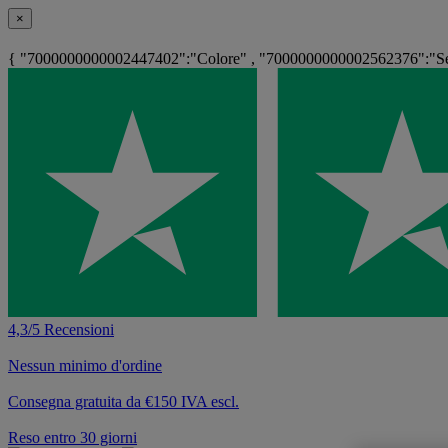
×
{ "7000000000002447402":"Colore" , "7000000000002562376":"Sedi
4,3/5 Recensioni
Nessun minimo d'ordine
Consegna gratuita da €150 IVA escl.
Reso entro 30 giorni