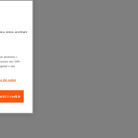
ua senza accettare
er attraverso i
l nostro sito Web
sigenze e una
ta consegna
ca dei cookie
utti i cookie