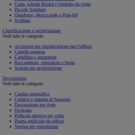
Carta, scheda Bristol e biglietto da visita
Piccole forniture
Quaderno, blocco note e Post-it®
Scrittura
Classificazione e archiviazione
Vedi tutte le categorie
Accessori per classificazione per l'ufficio
Cartella sospesa
Cartellina e separatore
Raccoglitore, separatore e busta
Scatola per archiviazione
Decorazione
Vedi tutte le categorie
Cartina geografica
Cornice e sistema di fissaggio
Decorazione per feste
Orologio
Pellicola adesiva per vetro
Pianta artificiale da ufficio
Vetrina per esposizione