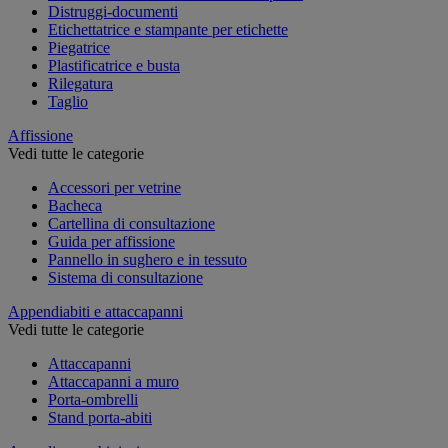
Distruggi-documenti
Etichettatrice e stampante per etichette
Piegatrice
Plastificatrice e busta
Rilegatura
Taglio
Affissione
Vedi tutte le categorie
Accessori per vetrine
Bacheca
Cartellina di consultazione
Guida per affissione
Pannello in sughero e in tessuto
Sistema di consultazione
Appendiabiti e attaccapanni
Vedi tutte le categorie
Attaccapanni
Attaccapanni a muro
Porta-ombrelli
Stand porta-abiti