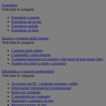
Espositore
Vedi tutte le categorie
Espositore a parete
Espositore da tavolo
Espositore mobile
Espositore su base
Incasso e gestione delle monete
Vedi tutte le categorie
Cassetta porta-valuta
Contasoldi e porta-monete
Contatore/separatore di monete e rilevatore di banconote false
Scanner di codice a barre e accessori
Informatica e supporti multimediali
Vedi tutte le categorie
Accessori per PC, computer portatile e tablet
Attrezzature informatiche ricondizionate
Borse per computer
Connettività per computer
Materiale e cablaggio di rete
Memorizzazione di dati