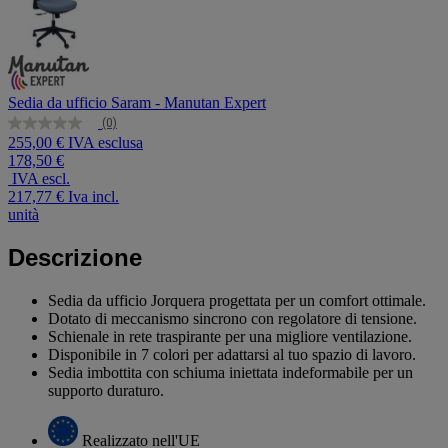
Sedia da ufficio Saram - Manutan Expert
(0)
Nessuna
255,00 € IVA esclusa
valutazione
178,50 €
Stesso
link
IVA escl.
alla
217,77 €
Iva incl.
pagina.
unità
Descrizione
Sedia da ufficio Jorquera progettata per un comfort ottimale.
Dotato di meccanismo sincrono con regolatore di tensione.
Schienale in rete traspirante per una migliore ventilazione.
Disponibile in 7 colori per adattarsi al tuo spazio di lavoro.
Sedia imbottita con schiuma iniettata indeformabile per un
supporto duraturo.
Realizzato nell'UE