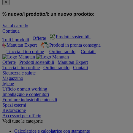
×
% nuovo/i prodotto/i:
un nuovo prodotto:
Vai al carrello
Continua
Prodotti sostenibili
Offerte
Tutti i prodotti
Manutan Expert
Prodotti in pronta consegna
Traccia il tuo ordine
Ordine rapido
Contatti
Offerte
Prodotti sostenibili
Manutan Expert
Traccia il tuo ordine
Ordine rapido
Contatti
Sicurezza e salute
Magazzino
Igiene
Ufficio e smart working
Imballaggio e contenitori
Forniture industriali e utensili
Spazi esterni
Ristorazione
Accessori per ufficio
Vedi tutte le categorie
Calcolatrice e calcolatrice con stampante