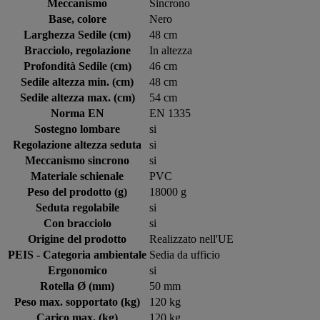
Meccanismo
Sincrono
Base, colore
Nero
Larghezza Sedile (cm)
48 cm
Bracciolo, regolazione
In altezza
Profondità Sedile (cm)
46 cm
Sedile altezza min. (cm)
48 cm
Sedile altezza max. (cm)
54 cm
Norma EN
EN 1335
Sostegno lombare
si
Regolazione altezza seduta
si
Meccanismo sincrono
si
Materiale schienale
PVC
Peso del prodotto (g)
18000 g
Seduta regolabile
si
Con bracciolo
si
Origine del prodotto
Realizzato nell'UE
PEIS - Categoria ambientale
Sedia da ufficio
Ergonomico
si
Rotella Ø (mm)
50 mm
Peso max. sopportato (kg)
120 kg
Carico max. (kg)
120 kg