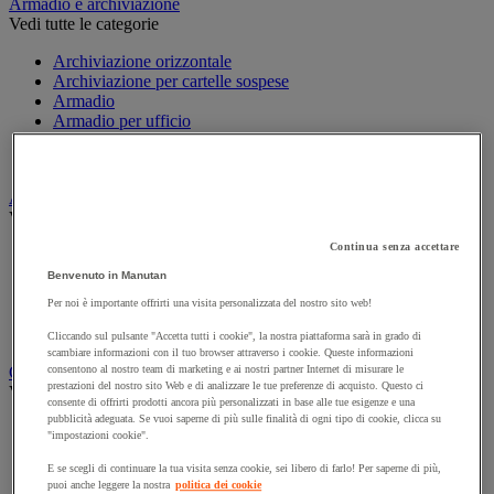
Armadio e archiviazione
Vedi tutte le categorie
Archiviazione orizzontale
Archiviazione per cartelle sospese
Armadio
Armadio per ufficio
Carrello da ufficio
Libreria
Audiovisivi
Vedi tutte le categorie
Continua senza accettare
Attrezzature audio e Hi-Fi
Connessione audio e video
Benvenuto in Manutan
Fotocamera, videocamera e binocolo
Per noi è importante offrirti una visita personalizzata del nostro sito web!
Insonorizzazione e registrazione professionali
Strumenti per proiezione e videoproiezione
Cliccando sul pulsante "Accetta tutti i cookie", la nostra piattaforma sarà in grado di
scambiare informazioni con il tuo browser attraverso i cookie. Queste informazioni
Cancelleria e forniture per ufficio
consentono al nostro team di marketing e ai nostri partner Internet di misurare le
prestazioni del nostro sito Web e di analizzare le tue preferenze di acquisto. Questo ci
Vedi tutte le categorie
consente di offrirti prodotti ancora più personalizzati in base alle tue esigenze e una
pubblicità adeguata. Se vuoi saperne di più sulle finalità di ogni tipo di cookie, clicca su
Agenda, calendario e sottomano
"impostazioni cookie".
Busta e smistamento della posta
Carta, scheda Bristol e biglietto da visita
E se scegli di continuare la tua visita senza cookie, sei libero di farlo! Per saperne di più,
puoi anche leggere la nostra
politica dei cookie
Piccole forniture