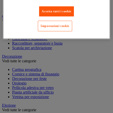
Quaderno, blocco note e Post-it®
Scrittura
Accetta tutti i cookie
Classificazione e archiviazione
Vedi tutte le categorie
Impostazioni cookie
Accessori per classificazione per l'ufficio
Cartella sospesa
Cartellina e separatore
Raccoglitore, separatore e busta
Scatola per archiviazione
Decorazione
Vedi tutte le categorie
Cartina geografica
Cornice e sistema di fissaggio
Decorazione per feste
Orologio
Pellicola adesiva per vetro
Pianta artificiale da ufficio
Vetrina per esposizione
Elezione
Vedi tutte le categorie