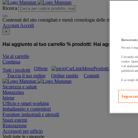
Ricerca
Contenuti del sito consigliati e menù cronologia delle ricerche
Account
Accedi
×
Benvenuto 
Hai aggiunto al tuo carrello % prodotti:
Hai aggiunto al tuo
Per noi è imp
Vai al carrello
Cliccando sul
Continua
cookie. Quest
e di analizzar
Offerte
Prodotti sostenibili
Tutti i prodotti
pubblicità ad
Traccia il tuo ordine
Ordine rapido
Contatti
E se scegli di
Sicurezza e salute
Magazzino
Impostaz
Igiene
Ufficio e smart working
Imballaggio e contenitori
Forniture industriali e utensili
Spazi esterni
Ristorazione
Accessori per ufficio
Vedi tutte le categorie