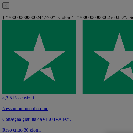
×
{ "7000000000002447402":"Colore" , "7000000000002560357":"Sch
4,3/5 Recensioni
Nessun minimo d'ordine
Consegna gratuita da €150 IVA escl.
Reso entro 30 giorni