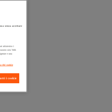
ua senza accettare
er attraverso i
l nostro sito Web
sigenze e una
ta consegna
ca dei cookie
utti i cookie