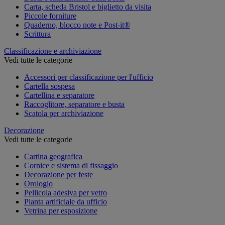
Carta, scheda Bristol e biglietto da visita
Piccole forniture
Quaderno, blocco note e Post-it®
Scrittura
Classificazione e archiviazione
Vedi tutte le categorie
Accessori per classificazione per l'ufficio
Cartella sospesa
Cartellina e separatore
Raccoglitore, separatore e busta
Scatola per archiviazione
Decorazione
Vedi tutte le categorie
Cartina geografica
Cornice e sistema di fissaggio
Decorazione per feste
Orologio
Pellicola adesiva per vetro
Pianta artificiale da ufficio
Vetrina per esposizione