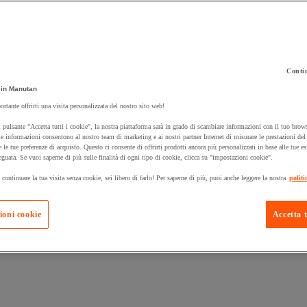
Contin
in Manutan
 carrello un prodotto:
ortante offrirti una visita personalizzata del nostro sito web!
 pulsante "Accetta tutti i cookie", la nostra piattaforma sarà in grado di scambiare informazioni con il tuo brows
e informazioni consentono al nostro team di marketing e ai nostri partner Internet di misurare le prestazioni de
e le tue preferenze di acquisto. Questo ci consente di offrirti prodotti ancora più personalizzati in base alle tue e
Prodotti in pron
Manutan Expert
eguata. Se vuoi saperne di più sulle finalità di ogni tipo di cookie, clicca su "impostazioni cookie".
 continuare la tua visita senza cookie, sei libero di farlo! Per saperne di più, puoi anche leggere la nostra
politi
ioni cookie
Accetta t