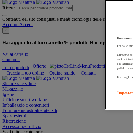
Ricerca
Contenuti del sito consigliati e menù cronologia delle ricerche
Account
Accedi
×
Benvenuto 
Hai aggiunto al tuo carrello % prodotti:
Hai aggiunto al tuo
Per noi è imp
Vai al carrello
Cliccando sul
Continua
cookie. Quest
e di analizzar
Offerte
Prodotti sostenibili
Tutti i prodotti
pubblicità ad
Traccia il tuo ordine
Ordine rapido
Contatti
E se scegli di
Sicurezza e salute
Magazzino
Impostaz
Igiene
Ufficio e smart working
Imballaggio e contenitori
Forniture industriali e utensili
Spazi esterni
Ristorazione
Accessori per ufficio
Vedi tutte le categorie