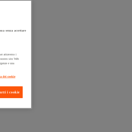
ua senza accettare
er attraverso i
l nostro sito Web
sigenze e una
ta consegna
ca dei cookie
utti i cookie