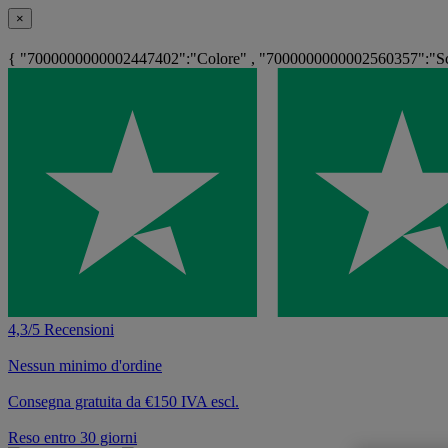
×
{ "7000000000002447402":"Colore" , "7000000000002560357":"Sch
4,3/5 Recensioni
Nessun minimo d'ordine
Consegna gratuita da €150 IVA escl.
Reso entro 30 giorni