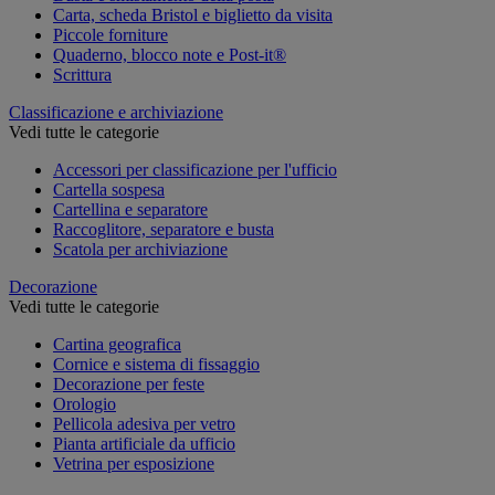
Carta, scheda Bristol e biglietto da visita
Piccole forniture
Quaderno, blocco note e Post-it®
Scrittura
Classificazione e archiviazione
Vedi tutte le categorie
Accessori per classificazione per l'ufficio
Cartella sospesa
Cartellina e separatore
Raccoglitore, separatore e busta
Scatola per archiviazione
Decorazione
Vedi tutte le categorie
Cartina geografica
Cornice e sistema di fissaggio
Decorazione per feste
Orologio
Pellicola adesiva per vetro
Pianta artificiale da ufficio
Vetrina per esposizione