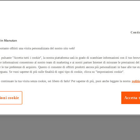
Contin
in Manutan
 carrello un prodotto:
ortante offrirti una visita personalizzata del nostro sito web!
 pulsante "Accetta tutti i cookie", la nostra piattaforma sarà in grado di scambiare informazioni con il tuo brows
e informazioni consentono al nostro team di marketing e ai nostri partner Internet di misurare le prestazioni de
e le tue preferenze di acquisto. Questo ci consente di offrirti prodotti ancora più personalizzati in base alle tue e
Prodotti in pron
Manutan Expert
eguata. Se vuoi saperne di più sulle finalità di ogni tipo di cookie, clicca su "impostazioni cookie".
 continuare la tua visita senza cookie, sei libero di farlo! Per saperne di più, puoi anche leggere la nostra
politi
ioni cookie
Accetta t