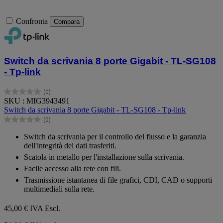
Confronta
Compara
Switch da scrivania 8 porte Gigabit - TL-SG108
- Tp-link
(0)
0.0
SKU : MIG3943491
su
Switch da scrivania 8 porte Gigabit - TL-SG108 - Tp-link
5
(0)
stelle.
0.0
su
Switch da scrivania per il controllo del flusso e la garanzia
5
dell'integrità dei dati trasferiti.
stelle.
Scatola in metallo per l'installazione sulla scrivania.
Facile accesso alla rete con fili.
Trasmissione istantanea di file grafici, CDI, CAD o supporti
multimediali sulla rete.
45,00 €
IVA Escl.