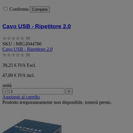
Confronta
Compara
Cavo USB - Ripetitore 2.0
(0)
0.0
SKU : MIG2044760
su
Cavo USB - Ripetitore 2.0
5
(0)
stelle.
0.0
su
39,25 €
IVA Escl.
5
stelle.
47,89 € IVA incl.
unità
-
+
Aggiungi al carrello
Prodotto temporaneamente non disponibile, tornerà presto.