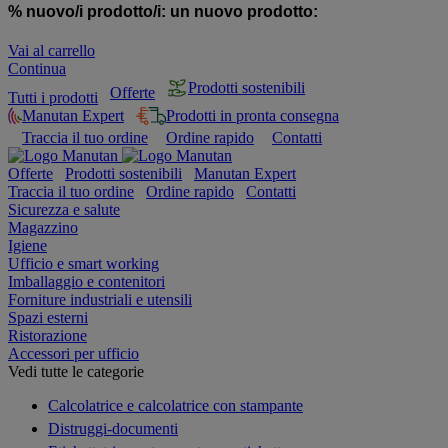
% nuovo/i prodotto/i:
un nuovo prodotto:
Vai al carrello
Continua
Prodotti sostenibili
Offerte
Tutti i prodotti
Manutan Expert
Prodotti in pronta consegna
Traccia il tuo ordine
Ordine rapido
Contatti
Offerte
Prodotti sostenibili
Manutan Expert
Traccia il tuo ordine
Ordine rapido
Contatti
Sicurezza e salute
Magazzino
Igiene
Ufficio e smart working
Imballaggio e contenitori
Forniture industriali e utensili
Spazi esterni
Ristorazione
Accessori per ufficio
Vedi tutte le categorie
Calcolatrice e calcolatrice con stampante
Distruggi-documenti