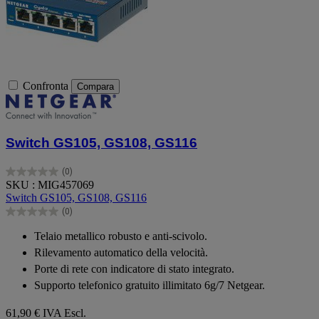
Confronta
Compara
Switch GS105, GS108, GS116
(0)
0.0
SKU : MIG457069
su
Switch GS105, GS108, GS116
5
(0)
stelle.
0.0
su
Telaio metallico robusto e anti-scivolo.
5
Rilevamento automatico della velocità.
stelle.
Porte di rete con indicatore di stato integrato.
Supporto telefonico gratuito illimitato 6g/7 Netgear.
61,90 €
IVA Escl.