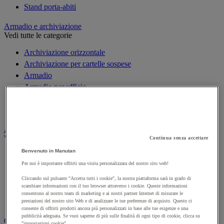
Stand porta-abiti
Armadio e archiviazione
Vedi tutte le categorie
Archiviazione orizzontale
Archiviazione per cartelle sospese
Armadio
Armadio per ufficio
Carrello da ufficio
Libreria
Audiovisivi
Vedi tutte le categorie
Continua senza accettare
Benvenuto in Manutan
Attrezzature audio e Hi-Fi
Per noi è importante offrirti una visita personalizzata del nostro sito web!
Connessione audio e video
Fotocamera, videocamera e binocolo
Cliccando sul pulsante "Accetta tutti i cookie", la nostra piattaforma sarà in grado di
scambiare informazioni con il tuo browser attraverso i cookie. Queste informazioni
Insonorizzazione e registrazione professionali
consentono al nostro team di marketing e ai nostri partner Internet di misurare le
Strumenti per proiezione e videoproiezione
prestazioni del nostro sito Web e di analizzare le tue preferenze di acquisto. Questo ci
consente di offrirti prodotti ancora più personalizzati in base alle tue esigenze e una
pubblicità adeguata. Se vuoi saperne di più sulle finalità di ogni tipo di cookie, clicca su
Cancelleria e forniture per ufficio
"impostazioni cookie".