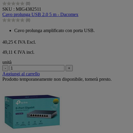
(0)
0.0
SKU : MIG4382511
su
Cavo prolunga USB 2.0 5 m - Dacomex
5
(0)
stelle.
0.0
su
Cavo prolunga amplificato con porta USB.
5
stelle.
40,25 €
IVA Escl.
49,11 € IVA incl.
unità
-
+
Aggiungi al carrello
Prodotto temporaneamente non disponibile, tornerà presto.