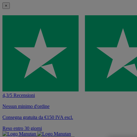
×
4,3/5 Recensioni
Nessun minimo d'ordine
Consegna gratuita da €150 IVA escl.
Reso entro 30 giorni