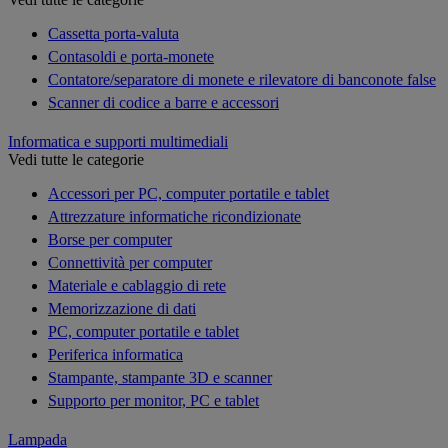
Cassetta porta-valuta
Contasoldi e porta-monete
Contatore/separatore di monete e rilevatore di banconote false
Scanner di codice a barre e accessori
Informatica e supporti multimediali
Vedi tutte le categorie
Accessori per PC, computer portatile e tablet
Attrezzature informatiche ricondizionate
Borse per computer
Connettività per computer
Materiale e cablaggio di rete
Memorizzazione di dati
PC, computer portatile e tablet
Periferica informatica
Stampante, stampante 3D e scanner
Supporto per monitor, PC e tablet
Lampada