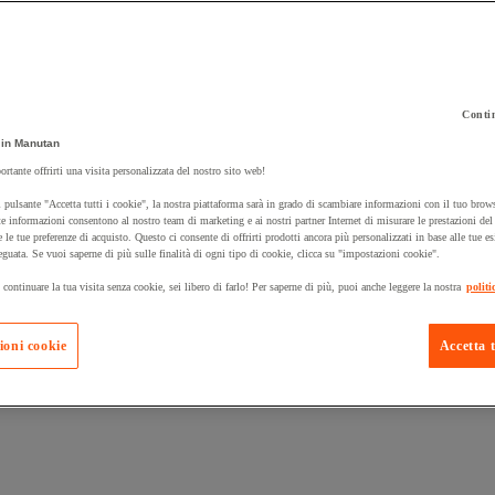
Contin
 carrello un prodotto:
in Manutan
ortante offrirti una visita personalizzata del nostro sito web!
 pulsante "Accetta tutti i cookie", la nostra piattaforma sarà in grado di scambiare informazioni con il tuo brows
Prodotti in pron
e informazioni consentono al nostro team di marketing e ai nostri partner Internet di misurare le prestazioni de
Manutan Expert
e le tue preferenze di acquisto. Questo ci consente di offrirti prodotti ancora più personalizzati in base alle tue e
eguata. Se vuoi saperne di più sulle finalità di ogni tipo di cookie, clicca su "impostazioni cookie".
 continuare la tua visita senza cookie, sei libero di farlo! Per saperne di più, puoi anche leggere la nostra
politi
ioni cookie
Accetta t