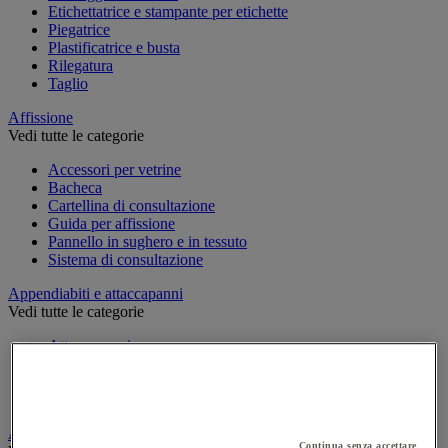
Etichettatrice e stampante per etichette
Piegatrice
Plastificatrice e busta
Rilegatura
Taglio
Affissione
Vedi tutte le categorie
Accessori per vetrine
Bacheca
Cartellina di consultazione
Guida per affissione
Pannello in sughero e in tessuto
Sistema di consultazione
Appendiabiti e attaccapanni
Vedi tutte le categorie
Attaccapanni
Attaccapanni a muro
Porta-ombrelli
Stand porta-abiti
Armadio e archiviazione
Continua senza accettare