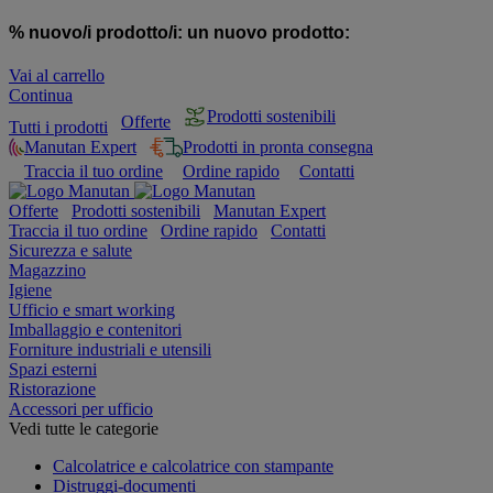
% nuovo/i prodotto/i:
un nuovo prodotto:
Vai al carrello
Continua
Prodotti sostenibili
Offerte
Tutti i prodotti
Manutan Expert
Prodotti in pronta consegna
Traccia il tuo ordine
Ordine rapido
Contatti
Offerte
Prodotti sostenibili
Manutan Expert
Traccia il tuo ordine
Ordine rapido
Contatti
Sicurezza e salute
Magazzino
Igiene
Ufficio e smart working
Imballaggio e contenitori
Forniture industriali e utensili
Spazi esterni
Ristorazione
Accessori per ufficio
Vedi tutte le categorie
Calcolatrice e calcolatrice con stampante
Distruggi-documenti