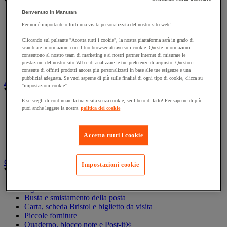
Vedi tutte le categorie
Benvenuto in Manutan
Archiviazione orizzontale
Per noi è importante offrirti una visita personalizzata del nostro sito web!
Archiviazione per cartelle sospese
Armadio
Cliccando sul pulsante "Accetta tutti i cookie", la nostra piattaforma sarà in grado di
Armadio per ufficio
scambiare informazioni con il tuo browser attraverso i cookie. Queste informazioni
Carrello da ufficio
consentono al nostro team di marketing e ai nostri partner Internet di misurare le
prestazioni del nostro sito Web e di analizzare le tue preferenze di acquisto. Questo ci
Libreria
consente di offrirti prodotti ancora più personalizzati in base alle tue esigenze e una
pubblicità adeguata. Se vuoi saperne di più sulle finalità di ogni tipo di cookie, clicca su
Audiovisivi
"impostazioni cookie".
Vedi tutte le categorie
E se scegli di continuare la tua visita senza cookie, sei libero di farlo! Per saperne di più,
Attrezzature audio e Hi-Fi
puoi anche leggere la nostra
politica dei cookie
Connessione audio e video
Fotocamera, videocamera e binocolo
Insonorizzazione e registrazione professionali
Accetta tutti i cookie
Strumenti per proiezione e videoproiezione
Cancelleria e forniture per ufficio
Impostazioni cookie
Vedi tutte le categorie
Agenda, calendario e sottomano
Busta e smistamento della posta
Carta, scheda Bristol e biglietto da visita
Piccole forniture
Quaderno, blocco note e Post-it®