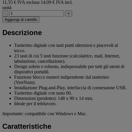
11,55 € IVA esclusa
14,09 € IVA incl.
unità
-
+
Aggiungi al carrello
Descrizione
Tastierino digitale con tasti piatti silenziosi e piacevoli al
tocco.
23 tasti di cui 5 tasti funzione (calcolatrice, mail, Internet,
tabulazione, cancellazione).
Design sobrio e robusto, indispensabile per tutti gli utenti di
dispositivi portatili.
Funzione blocco numeri indipendente dal tastierino
(VerrNum).
Installazione Plug-and-Play, interfaccia di connessione USB.
Tastierino digitale con tasto 00.
Dimensioni (prodotto): 148 x 90 x 14 mm.
Ideale per il telelavoro.
Importante: compatibile con Windows e Mac.
Caratteristiche