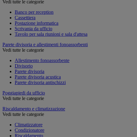
Vedi tutte le categorie
Banco per reception
Cassettiera
Postazione informatica
Scrivania da ufficio
Tavolo per sala riunioni e sala d'attesa
Parete divisoria e allestimenti fonoassorbenti
Vedi tutte le categorie
Allestimento fonoassorbente
Divisorio
Parete divisoria
Parete divisoria acustica
Parete divisoria antischizzi
Poggiapiedi da ufficio
Vedi tutte le categorie
Riscaldamento e climatizzazione
Vedi tutte le categorie
Climatizzatore
Condizionatore
Riscaldamento