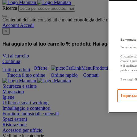
Ricerca
Contenuti del sito consigliati e menù cronologia delle ricerche
Account
Accedi
×
Benvenuto 
Hai aggiunto al tuo carrello % prodotti:
Hai aggiunto al tuo
Per noi è imp
Vai al carrello
Cliccando sul
Continua
cookie. Quest
e di analizzar
Offerte
Prodotti sostenibili
Tutti i prodotti
pubblicità ad
Traccia il tuo ordine
Ordine rapido
Contatti
E se scegli di
Sicurezza e salute
Magazzino
Impostaz
Igiene
Ufficio e smart working
Imballaggio e contenitori
Forniture industriali e utensili
Spazi esterni
Ristorazione
Accessori per ufficio
Vedi tutte le categorie