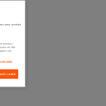
ua senza accettare
er attraverso i
l nostro sito Web
sigenze e una
ta consegna
ca dei cookie
utti i cookie