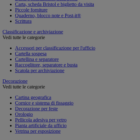
Carta, scheda Bristol e biglietto da visita
Piccole forniture
Quaderno, blocco note e Post-it®
Scrittura
Classificazione e archiviazione
Vedi tutte le categorie
Accessori per classificazione per l'ufficio
Cartella sospesa
Cartellina e separatore
Raccoglitore, separatore e busta
Scatola per archiviazione
Decorazione
Vedi tutte le categorie
Cartina geografica
Cornice e sistema di fissaggio
Decorazione per feste
Orologio
Pellicola adesiva per vetro
Pianta artificiale da ufficio
Vetrina per esposizione