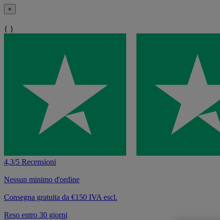
×
{ }
4,3/5 Recensioni
Nessun minimo d'ordine
Consegna gratuita da €150 IVA escl.
Reso entro 30 giorni