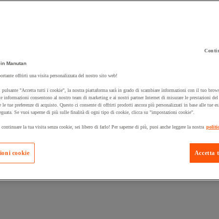
Contin
in Manutan
 carrello un prodotto:
ortante offrirti una visita personalizzata del nostro sito web!
 pulsante "Accetta tutti i cookie", la nostra piattaforma sarà in grado di scambiare informazioni con il tuo brows
e informazioni consentono al nostro team di marketing e ai nostri partner Internet di misurare le prestazioni de
e le tue preferenze di acquisto. Questo ci consente di offrirti prodotti ancora più personalizzati in base alle tue e
Prodotti in pron
Manutan Expert
eguata. Se vuoi saperne di più sulle finalità di ogni tipo di cookie, clicca su "impostazioni cookie".
 continuare la tua visita senza cookie, sei libero di farlo! Per saperne di più, puoi anche leggere la nostra
politi
ioni cookie
Accetta t