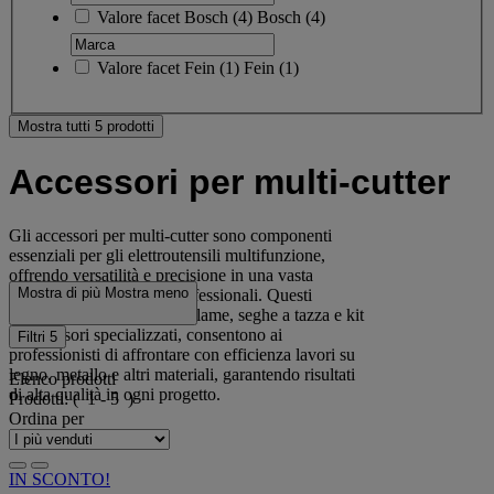
Valore facet
Bosch
(
4
)
Bosch
(4)
Valore facet
Fein
(
1
)
Fein
(1)
Mostra tutti 5 prodotti
Accessori per multi-cutter
Gli accessori per multi-cutter sono componenti
essenziali per gli elettroutensili multifunzione,
offrendo versatilità e precisione in una vasta
Mostra di più
Mostra meno
gamma di applicazioni professionali. Questi
utensili, che comprendono lame, seghe a tazza e kit
di accessori specializzati, consentono ai
Filtri
5
professionisti di affrontare con efficienza lavori su
legno, metallo e altri materiali, garantendo risultati
Elenco prodotti
di alta qualità in ogni progetto.
Prodotti:
( 1 - 5 )
Ordina per
IN SCONTO!