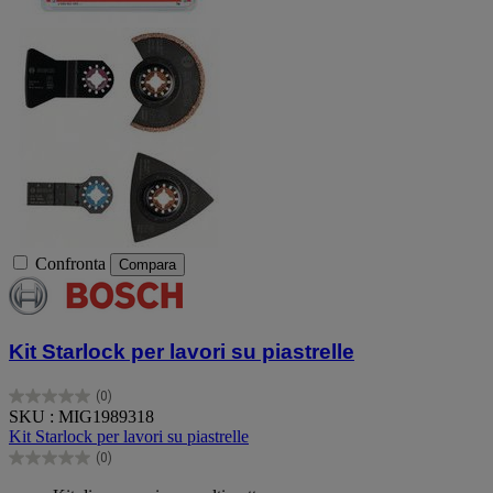
Confronta
Compara
Kit Starlock per lavori su piastrelle
(0)
0.0
SKU : MIG1989318
su
Kit Starlock per lavori su piastrelle
5
(0)
stelle.
0.0
su