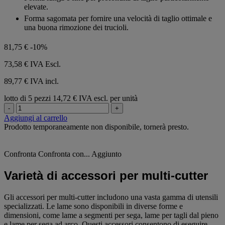
elevate.
Forma sagomata per fornire una velocità di taglio ottimale e
una buona rimozione dei trucioli.
81,75 €
-10%
73,58 €
IVA Escl.
89,77 € IVA incl.
lotto di 5 pezzi
14,72 € IVA escl. per unità
-
+
Aggiungi al carrello
Prodotto temporaneamente non disponibile, tornerà presto.
Confronta
Confronta con...
Aggiunto
Varietà di accessori per multi-cutter
Gli accessori per multi-cutter includono una vasta gamma di utensili
specializzati. Le lame sono disponibili in diverse forme e
dimensioni, come lame a segmenti per sega, lame per tagli dal pieno
e lame per sega ad arco. Questi accessori consentono di eseguire