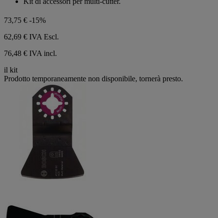
Kit di accessori per multi-cutter.
5
stelle.
73,75 €
-15%
62,69 €
IVA Escl.
76,48 € IVA incl.
il kit
Prodotto temporaneamente non disponibile, tornerà presto.