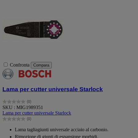
Confronta
Compara
Lama per cutter universale Starlock
(0)
0.0
SKU : MIG1989351
su
Lama per cutter universale Starlock
5
(0)
stelle.
0.0
su
Lama tagliagiunti universale acciaio al carbonio.
5
Rimozione di giunti di espansione morbidi.