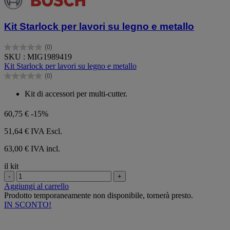
Kit Starlock per lavori su legno e metallo
(0)
0.0
SKU : MIG1989419
su
Kit Starlock per lavori su legno e metallo
5
(0)
stelle.
0.0
su
Kit di accessori per multi-cutter.
5
stelle.
60,75 €
-15%
51,64 €
IVA Escl.
63,00 € IVA incl.
il kit
-
+
Aggiungi al carrello
Prodotto temporaneamente non disponibile, tornerà presto.
IN SCONTO!