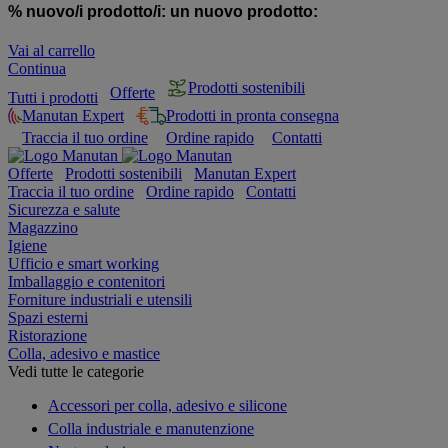
% nuovo/i prodotto/i:
un nuovo prodotto:
Vai al carrello
Continua
Prodotti sostenibili
Offerte
Tutti i prodotti
Manutan Expert
Prodotti in pronta consegna
Traccia il tuo ordine
Ordine rapido
Contatti
Offerte
Prodotti sostenibili
Manutan Expert
Traccia il tuo ordine
Ordine rapido
Contatti
Sicurezza e salute
Magazzino
Igiene
Ufficio e smart working
Imballaggio e contenitori
Forniture industriali e utensili
Spazi esterni
Ristorazione
Colla, adesivo e mastice
Vedi tutte le categorie
Accessori per colla, adesivo e silicone
Colla industriale e manutenzione