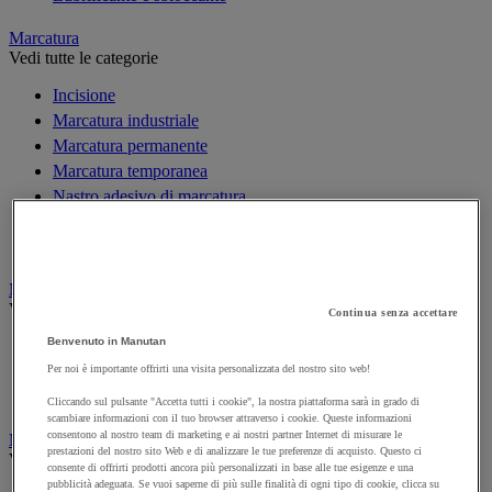
Marcatura
Vedi tutte le categorie
Incisione
Marcatura industriale
Marcatura permanente
Marcatura temporanea
Nastro adesivo di marcatura
Reperimento
Segnaletica in magazzino
Materiali per la finitura e l'edilizia
Vedi tutte le categorie
Continua senza accettare
Benvenuto in Manutan
Cemento, calcestruzzo e conglomerato bituminoso
Colla e pareti da pavimento
Per noi è importante offrirti una visita personalizzata del nostro sito web!
Mortaio
Cliccando sul pulsante "Accetta tutti i cookie", la nostra piattaforma sarà in grado di
scambiare informazioni con il tuo browser attraverso i cookie. Queste informazioni
consentono al nostro team di marketing e ai nostri partner Internet di misurare le
Minuteria
prestazioni del nostro sito Web e di analizzare le tue preferenze di acquisto. Questo ci
Vedi tutte le categorie
consente di offrirti prodotti ancora più personalizzati in base alle tue esigenze e una
pubblicità adeguata. Se vuoi saperne di più sulle finalità di ogni tipo di cookie, clicca su