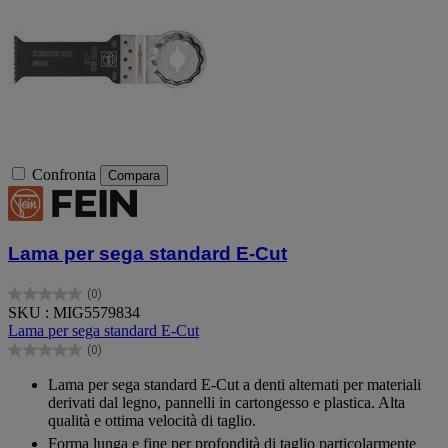
Confronta
Compara
Lama per sega standard E-Cut
(0)
0.0
SKU : MIG5579834
su
Lama per sega standard E-Cut
5
(0)
stelle.
0.0
su
Lama per sega standard E-Cut a denti alternati per materiali
5
derivati dal legno, pannelli in cartongesso e plastica. Alta
stelle.
qualità e ottima velocità di taglio.
Forma lunga e fine per profondità di taglio particolarmente