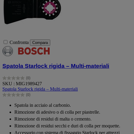
Confronta
Compara
Spatola Starlock rigida – Multi-materiali
(0)
0.0
SKU : MIG1989427
su
Spatola Starlock rigida – Multi-materiali
5
(0)
stelle.
0.0
su
Spatola in acciaio al carbonio.
5
Rimozione di adesivo o di colla per piastrelle.
stelle.
Rimozione di residui di malta o cemento.
Rimozione di residui secchi e duri di colla per moquette.
Accessorio con sistema di fissaggio Starlock per attrezzi