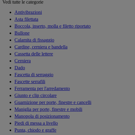
Vedi tutte le categorie
Antivibrazioni
Asta filettata
Boccola, inserto, molla e filetto riportato
Bullone
Calamita di fissaggio
Cardine, cerniera e bandella
Cassetta delle lettere
Cerniera
Dado
Fascetta di serraggio
Fascette serrafili
Ferramenta per l'arredamento
Giunto e clip circolare
Guarnizione per porte, finestre e cancelli
Maniglia per porte, finestre e mobili
Manopola di posizionamento
Piedi di messa a livello
Punta, chiodo e graffe