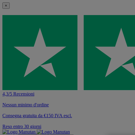
×
4,3/5 Recensioni
Nessun minimo d'ordine
Consegna gratuita da €150 IVA escl.
Reso entro 30 giorni