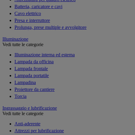
Batteria, caricatore e cavi
Cavo elettrico
Presa e interruttore
Prolunga, prese multiple e avvolgitore
Illuminazione
Vedi tutte le categorie
Illuminazione interna ed esterna
Lampada da officina
Lampada frontale
Lampada portatile
Lampadina
Proiettore da cantiere
Torcia
Ingrassaggio e lubrificazione
Vedi tutte le categorie
Anti-aderente
Attrezzi per lubrificazione