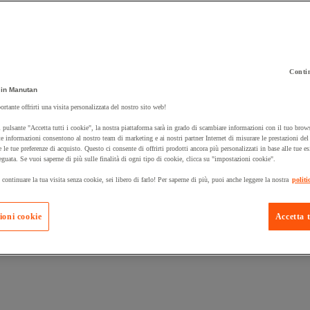
Contin
 carrello un prodotto:
in Manutan
ortante offrirti una visita personalizzata del nostro sito web!
 pulsante "Accetta tutti i cookie", la nostra piattaforma sarà in grado di scambiare informazioni con il tuo brows
Prodotti in pron
e informazioni consentono al nostro team di marketing e ai nostri partner Internet di misurare le prestazioni de
Manutan Expert
e le tue preferenze di acquisto. Questo ci consente di offrirti prodotti ancora più personalizzati in base alle tue e
eguata. Se vuoi saperne di più sulle finalità di ogni tipo di cookie, clicca su "impostazioni cookie".
 continuare la tua visita senza cookie, sei libero di farlo! Per saperne di più, puoi anche leggere la nostra
politi
ioni cookie
Accetta t