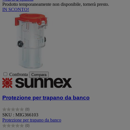
Prodotto temporaneamente non disponibile, tornerà presto.
IN SCONTO!
Confronta
Compara
Protezione per trapano da banco
(0)
0.0
SKU : MIG366103
su
Protezione per trapano da banco
5
(0)
stelle.
0.0