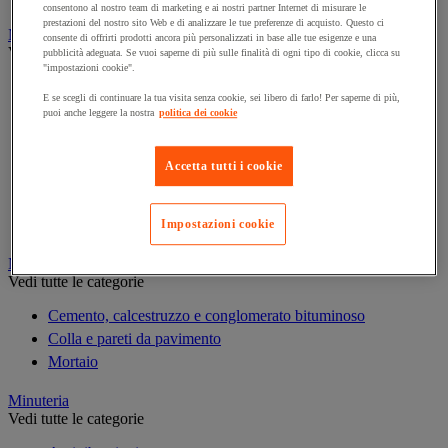
consentono al nostro team di marketing e ai nostri partner Internet di misurare le
prestazioni del nostro sito Web e di analizzare le tue preferenze di acquisto. Questo ci
Marcatura
consente di offrirti prodotti ancora più personalizzati in base alle tue esigenze e una
Vedi tutte le categorie
pubblicità adeguata. Se vuoi saperne di più sulle finalità di ogni tipo di cookie, clicca su
"impostazioni cookie".
Incisione
E se scegli di continuare la tua visita senza cookie, sei libero di farlo! Per saperne di più,
Marcatura industriale
puoi anche leggere la nostra
politica dei cookie
Marcatura permanente
Marcatura temporanea
Accetta tutti i cookie
Nastro adesivo di marcatura
Reperimento
Segnaletica in magazzino
Impostazioni cookie
Materiali per la finitura e l'edilizia
Vedi tutte le categorie
Cemento, calcestruzzo e conglomerato bituminoso
Colla e pareti da pavimento
Mortaio
Minuteria
Vedi tutte le categorie