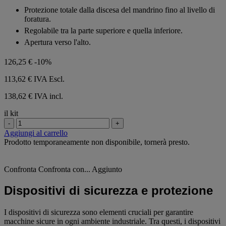
su
Protezione totale dalla discesa del mandrino fino al livello di
5
foratura.
stelle.
Regolabile tra la parte superiore e quella inferiore.
Apertura verso l'alto.
126,25 €
-10%
113,62 €
IVA Escl.
138,62 € IVA incl.
il kit
-
+
Aggiungi al carrello
Prodotto temporaneamente non disponibile, tornerà presto.
Confronta
Confronta con...
Aggiunto
Dispositivi di sicurezza e protezione
I dispositivi di sicurezza sono elementi cruciali per garantire
macchine sicure in ogni ambiente industriale. Tra questi, i dispositivi