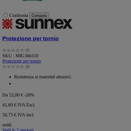
Confronta
Compara
Protezione per tornio
(0)
0.0
SKU : MIG366110
su
Protezione per tornio
5
(0)
stelle.
0.0
su
Resistenza ai materiali abrasivi.
5
stelle.
Da
52,00 €
-20%
41,60 €
IVA Escl.
50,75 € IVA incl.
unità
Vedi le 2 opzioni