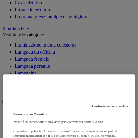
Cavo elettrico
Presa e interruttore
Prolunga, prese multiple e avvolgitore
Illuminazione
Vedi tutte le categorie
Illuminazione interna ed esterna
Lampada da officina
Lampada frontale
Lampada portatile
Lampadina
Proiettore da cantiere
Torcia
Ingrassaggio e lubrificazione
Vedi tutte le categorie
Continua senza accettare
Benvenuto in Manutan
Anti-aderente
Attrezzi per lubrificazione
Per noi è importante offrirti una visita personalizzata del nostro sito web!
Grasso e olio
Cliccando sul pulsante "Accetta tutti i cookie", la nostra piattaforma sarà in grado di
Lubrificante e sbloccante
scambiare informazioni con il tuo browser attraverso i cookie. Queste informazioni