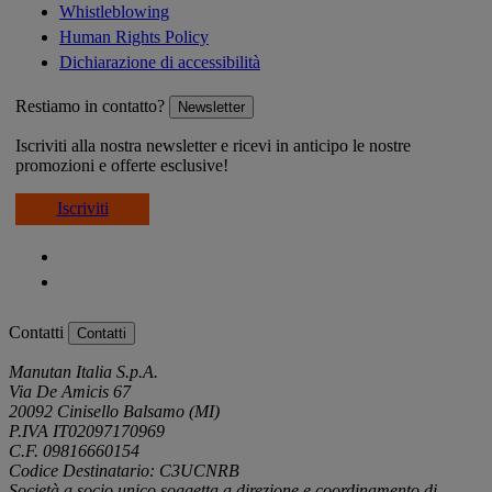
Whistleblowing
Human Rights Policy
Dichiarazione di accessibilità
Restiamo in contatto?
Newsletter
Iscriviti alla nostra newsletter e ricevi in anticipo le nostre
promozioni e offerte esclusive!
Iscriviti
Contatti
Contatti
Manutan Italia S.p.A.
Via De Amicis 67
20092 Cinisello Balsamo (MI)
P.IVA IT02097170969
C.F. 09816660154
Codice Destinatario: C3UCNRB
Società a socio unico soggetta a direzione e coordinamento di