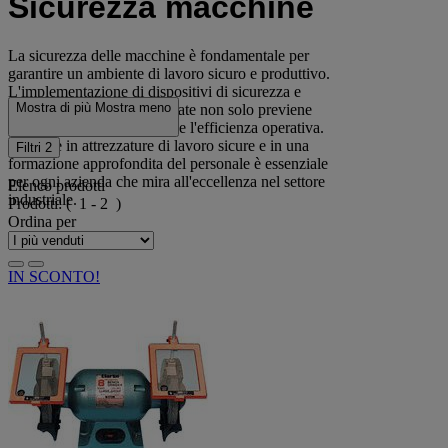
Sicurezza macchine
La sicurezza delle macchine è fondamentale per
garantire un ambiente di lavoro sicuro e produttivo.
L'implementazione di dispositivi di sicurezza e
Mostra di più
Mostra meno
misure di protezione adeguate non solo previene
incidenti, ma migliora anche l'efficienza operativa.
Investire in attrezzature di lavoro sicure e in una
Filtri
2
formazione approfondita del personale è essenziale
per ogni azienda che mira all'eccellenza nel settore
Elenco prodotti
industriale.
Prodotti:
( 1 - 2 )
Ordina per
IN SCONTO!