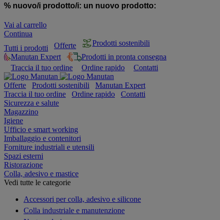
% nuovo/i prodotto/i:
un nuovo prodotto:
Vai al carrello
Continua
Prodotti sostenibili
Offerte
Tutti i prodotti
Manutan Expert
Prodotti in pronta consegna
Traccia il tuo ordine
Ordine rapido
Contatti
Offerte
Prodotti sostenibili
Manutan Expert
Traccia il tuo ordine
Ordine rapido
Contatti
Sicurezza e salute
Magazzino
Igiene
Ufficio e smart working
Imballaggio e contenitori
Forniture industriali e utensili
Spazi esterni
Ristorazione
Colla, adesivo e mastice
Vedi tutte le categorie
Accessori per colla, adesivo e silicone
Colla industriale e manutenzione