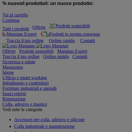
% nuovo/i prodotto/i:
un nuovo prodotto:
Vai al carrello
Continua
Prodotti sostenibili
Offerte
Tutti i prodotti
Manutan Expert
Prodotti in pronta consegna
Traccia il tuo ordine
Ordine rapido
Contatti
Offerte
Prodotti sostenibili
Manutan Expert
Traccia il tuo ordine
Ordine rapido
Contatti
Sicurezza e salute
Magazzino
Igiene
Ufficio e smart working
Imballaggio e contenitori
Forniture industriali e utensili
Spazi esterni
Ristorazione
Colla, adesivo e mastice
Vedi tutte le categorie
Accessori per colla, adesivo e silicone
Colla industriale e manutenzione