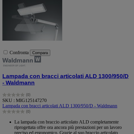
Confronta
Compara
Lampada con bracci articolati ALD 1300/950/D
- Waldmann
(0)
0.0
SKU : MIG125147270
su
Lampada con bracci articolati ALD 1300/950/D - Waldmann
5
(0)
stelle.
0.0
su
La lampada con braccio articolato ALD completamente
5
riprogettata offre ora ancora più prestazioni per un lavoro
stelle.
preciso ed ergonomico. Grazie al suo braccio articolato