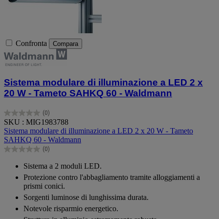
Confronta
Compara
Sistema modulare di illuminazione a LED 2 x
20 W - Tameto SAHKQ 60 - Waldmann
(0)
0.0
SKU : MIG1983788
su
Sistema modulare di illuminazione a LED 2 x 20 W - Tameto
5
SAHKQ 60 - Waldmann
stelle.
(0)
0.0
su
Sistema a 2 moduli LED.
5
Protezione contro l'abbagliamento tramite alloggiamenti a
stelle.
prismi conici.
Sorgenti luminose di lunghissima durata.
Notevole risparmio energetico.