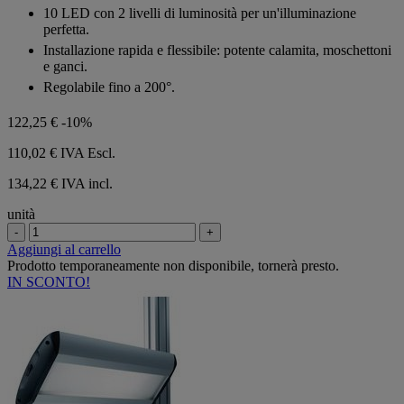
5
10 LED con 2 livelli di luminosità per un'illuminazione
stelle.
perfetta.
Installazione rapida e flessibile: potente calamita, moschettoni
e ganci.
Regolabile fino a 200°.
122,25 €
-10%
110,02 €
IVA Escl.
134,22 € IVA incl.
unità
-
+
Aggiungi al carrello
Prodotto temporaneamente non disponibile, tornerà presto.
IN SCONTO!