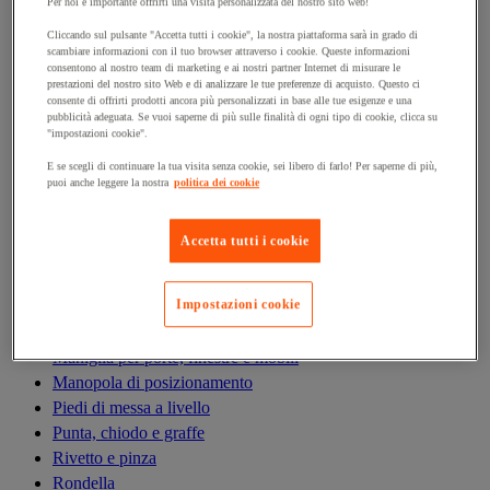
Antivibrazioni
Per noi è importante offrirti una visita personalizzata del nostro sito web!
Asta filettata
Cliccando sul pulsante "Accetta tutti i cookie", la nostra piattaforma sarà in grado di
scambiare informazioni con il tuo browser attraverso i cookie. Queste informazioni
Boccola, inserto, molla e filetto riportato
consentono al nostro team di marketing e ai nostri partner Internet di misurare le
Bullone
prestazioni del nostro sito Web e di analizzare le tue preferenze di acquisto. Questo ci
consente di offrirti prodotti ancora più personalizzati in base alle tue esigenze e una
Calamita di fissaggio
pubblicità adeguata. Se vuoi saperne di più sulle finalità di ogni tipo di cookie, clicca su
Cardine, cerniera e bandella
"impostazioni cookie".
Cassetta delle lettere
E se scegli di continuare la tua visita senza cookie, sei libero di farlo! Per saperne di più,
Cerniera
puoi anche leggere la nostra
politica dei cookie
Dado
Fascetta di serraggio
Accetta tutti i cookie
Fascette serrafili
Ferramenta per l'arredamento
Impostazioni cookie
Giunto e clip circolare
Guarnizione per porte, finestre e cancelli
Maniglia per porte, finestre e mobili
Manopola di posizionamento
Piedi di messa a livello
Punta, chiodo e graffe
Rivetto e pinza
Rondella