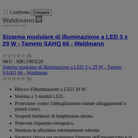
Confronta
Compara
Sistema modulare di illuminazione a LED 3 x
29 W - Tameto SAHQ 66 - Waldmann
(0)
0.0
SKU : MIG1983220
su
Sistema modulare di illuminazione a LED 3 x 29 W - Tameto
5
SAHQ 66 - Waldmann
stelle.
(0)
0.0
su
Blocco d'illuminazione a LED 29 W
5
Sistema a 3 moduli LED.
stelle.
Protezione contro l'abbagliamento tramite alloggiamenti a
prismi conici.
Sorgenti luminose di lunghissima durata.
Notevole risparmio energetico.
Struttura in alluminio estremamente robusta.
Struttura chiusa per proteggere l'interno dell'apparecchio e la