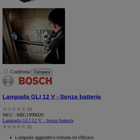
Confronta
Compara
Lampada GLI 12 V - Senza batteria
(0)
0.0
SKU : MIG1990020
su
Lampada GLI 12 V - Senza batteria
5
(0)
stelle.
0.0
su
Lampada aggiuntiva robusta ed efficace.