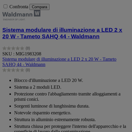
Confronta
Compara
Sistema modulare di illuminazione a LED 2 x
20 W - Tameto SAHQ 44 - Waldmann
(0)
0.0
SKU : MIG1983208
su
Sistema modulare di illuminazione a LED 2 x 20 W - Tameto
5
SAHQ 44 - Waldmann
stelle.
(0)
0.0
su
Blocco d'illuminazione a LED 20 W.
5
Sistema a 2 moduli LED.
stelle.
Protezione contro l'abbagliamento tramite alloggiamenti a
prismi conici.
Sorgenti luminose di lunghissima durata.
Notevole risparmio energetico.
Struttura in alluminio estremamente robusta.
Struttura chiusa per proteggere l'interno dell'apparecchio e la
superficie di lavoro dalla contaminazione.