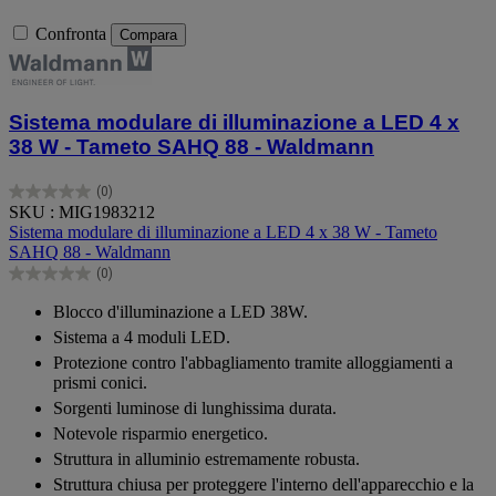
Confronta
Compara
Sistema modulare di illuminazione a LED 4 x
38 W - Tameto SAHQ 88 - Waldmann
(0)
0.0
SKU : MIG1983212
su
Sistema modulare di illuminazione a LED 4 x 38 W - Tameto
5
SAHQ 88 - Waldmann
stelle.
(0)
0.0
su
Blocco d'illuminazione a LED 38W.
5
Sistema a 4 moduli LED.
stelle.
Protezione contro l'abbagliamento tramite alloggiamenti a
prismi conici.
Sorgenti luminose di lunghissima durata.
Notevole risparmio energetico.
Struttura in alluminio estremamente robusta.
Struttura chiusa per proteggere l'interno dell'apparecchio e la