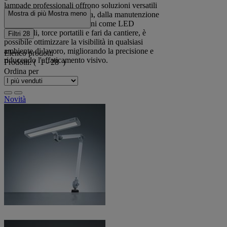
lampade professionali offrono soluzioni versatili
Mostra di più
Mostra meno
per ogni esigenza lavorativa, dalla manutenzione
alla produzione. Con opzioni come LED
ricaricabili, torce portatili e fari da cantiere, è
Filtri
28
possibile ottimizzare la visibilità in qualsiasi
ambiente di lavoro, migliorando la precisione e
Elenco prodotti
riducendo l'affaticamento visivo.
Prodotti:
( 1 - 28 )
Ordina per
Novità