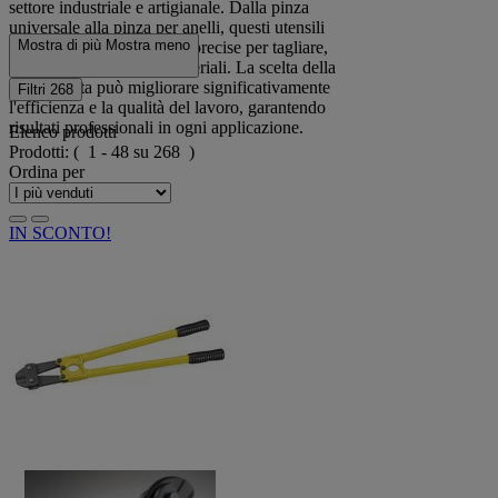
settore industriale e artigianale. Dalla pinza
universale alla pinza per anelli, questi utensili
Mostra di più
Mostra meno
versatili offrono soluzioni precise per tagliare,
afferrare e manipolare materiali. La scelta della
pinza giusta può migliorare significativamente
Filtri
268
l'efficienza e la qualità del lavoro, garantendo
risultati professionali in ogni applicazione.
Elenco prodotti
Prodotti:
( 1 - 48 su 268 )
Ordina per
IN SCONTO!