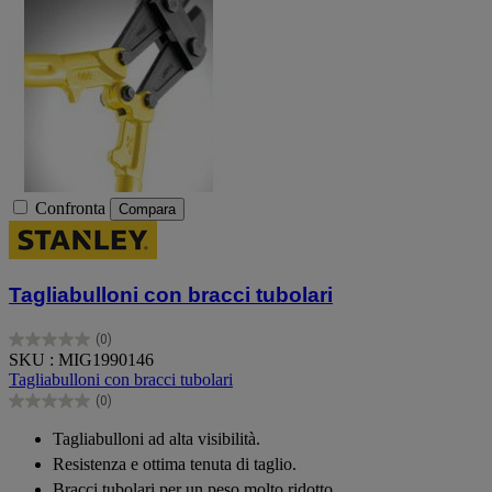
Confronta
Compara
Tagliabulloni con bracci tubolari
(0)
0.0
SKU : MIG1990146
su
Tagliabulloni con bracci tubolari
5
(0)
stelle.
0.0
su
Tagliabulloni ad alta visibilità.
5
Resistenza e ottima tenuta di taglio.
stelle.
Bracci tubolari per un peso molto ridotto.