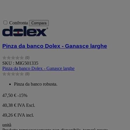
Confronta
Compara
Pinza da banco Dolex - Ganasce larghe
(0)
0.0
SKU : MIG501335
su
Pinza da banco Dolex - Ganasce larghe
5
(0)
stelle.
0.0
su
Pinza da banco robusta.
5
stelle.
47,50 €
-15%
40,38 €
IVA Escl.
49,26 € IVA incl.
unità