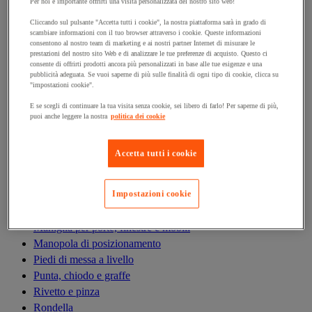
Antivibrazioni
Per noi è importante offrirti una visita personalizzata del nostro sito web!
Asta filettata
Cliccando sul pulsante "Accetta tutti i cookie", la nostra piattaforma sarà in grado di
scambiare informazioni con il tuo browser attraverso i cookie. Queste informazioni
Boccola, inserto, molla e filetto riportato
consentono al nostro team di marketing e ai nostri partner Internet di misurare le
Bullone
prestazioni del nostro sito Web e di analizzare le tue preferenze di acquisto. Questo ci
consente di offrirti prodotti ancora più personalizzati in base alle tue esigenze e una
Calamita di fissaggio
pubblicità adeguata. Se vuoi saperne di più sulle finalità di ogni tipo di cookie, clicca su
Cardine, cerniera e bandella
"impostazioni cookie".
Cassetta delle lettere
E se scegli di continuare la tua visita senza cookie, sei libero di farlo! Per saperne di più,
Cerniera
puoi anche leggere la nostra
politica dei cookie
Dado
Fascetta di serraggio
Accetta tutti i cookie
Fascette serrafili
Ferramenta per l'arredamento
Impostazioni cookie
Giunto e clip circolare
Guarnizione per porte, finestre e cancelli
Maniglia per porte, finestre e mobili
Manopola di posizionamento
Piedi di messa a livello
Punta, chiodo e graffe
Rivetto e pinza
Rondella