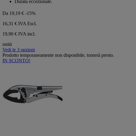
Durata eccezionale.
5
stelle.
Da
19,19 €
-15%
16,31 €
IVA Escl.
19,90 € IVA incl.
unità
Vedi le 3 opzioni
Prodotto temporaneamente non disponibile, tornerà presto.
IN SCONTO!