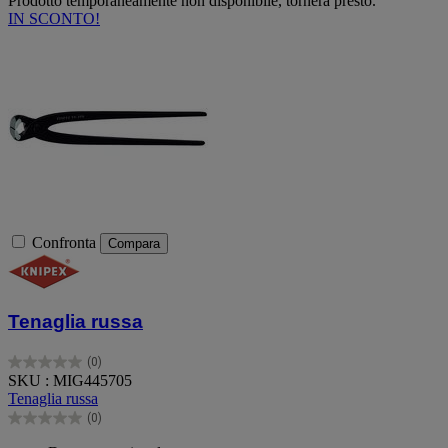
Prodotto temporaneamente non disponibile, tornerà presto.
IN SCONTO!
Confronta
Compara
Tenaglia russa
(0)
0.0
SKU : MIG445705
su
Tenaglia russa
5
(0)
stelle.
0.0
su