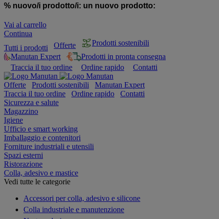
% nuovo/i prodotto/i:
un nuovo prodotto:
Vai al carrello
Continua
Prodotti sostenibili
Offerte
Tutti i prodotti
Manutan Expert
Prodotti in pronta consegna
Traccia il tuo ordine
Ordine rapido
Contatti
Offerte
Prodotti sostenibili
Manutan Expert
Traccia il tuo ordine
Ordine rapido
Contatti
Sicurezza e salute
Magazzino
Igiene
Ufficio e smart working
Imballaggio e contenitori
Forniture industriali e utensili
Spazi esterni
Ristorazione
Colla, adesivo e mastice
Vedi tutte le categorie
Accessori per colla, adesivo e silicone
Colla industriale e manutenzione