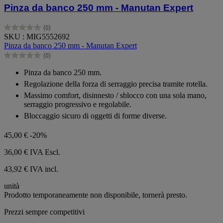
Pinza da banco 250 mm - Manutan Expert
(0)
0.0
SKU : MIG5552692
su
Pinza da banco 250 mm - Manutan Expert
5
(0)
stelle.
0.0
su
Pinza da banco 250 mm.
5
Regolazione della forza di serraggio precisa tramite rotella.
stelle.
Massimo comfort, disinnesto / sblocco con una sola mano,
serraggio progressivo e regolabile.
Bloccaggio sicuro di oggetti di forme diverse.
45,00 €
-20%
36,00 €
IVA Escl.
43,92 € IVA incl.
unità
Prodotto temporaneamente non disponibile, tornerà presto.
Prezzi sempre competitivi