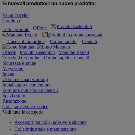
% nuovo/i prodotto/i:
un nuovo prodotto:
Vai al carrello
Continua
Prodotti sostenibili
Offerte
Tutti i prodotti
Manutan Expert
Prodotti in pronta consegna
Traccia il tuo ordine
Ordine rapido
Contatti
Offerte
Prodotti sostenibili
Manutan Expert
Traccia il tuo ordine
Ordine rapido
Contatti
Sicurezza e salute
Magazzino
Igiene
Ufficio e smart working
Imballaggio e contenitori
Forniture industriali e utensili
Spazi esterni
Ristorazione
Colla, adesivo e mastice
Vedi tutte le categorie
Accessori per colla, adesivo e silicone
Colla industriale e manutenzione