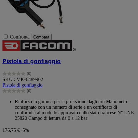
Confronta
Compara
Pistola di gonfiaggio
(0)
0.0
SKU : MIG6489902
su
Pistola di gonfiaggio
5
(0)
stelle.
0.0
su
Rinforzo in gomma per la protezione dagli urti Manometro
5
consegnato con un numero di serie e un certificato di
stelle.
conformità al modello approvato dallo stato francese N° LNE
25820 Campo di lettura da 0 a 12 bar
176,75 €
-5%