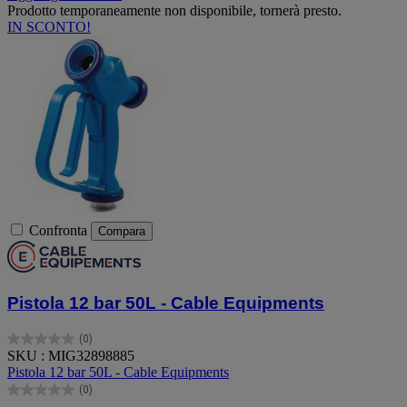
Prodotto temporaneamente non disponibile, tornerà presto.
IN SCONTO!
Confronta
Compara
Pistola 12 bar 50L - Cable Equipments
(0)
0.0
SKU : MIG32898885
su
Pistola 12 bar 50L - Cable Equipments
5
(0)
stelle.
0.0