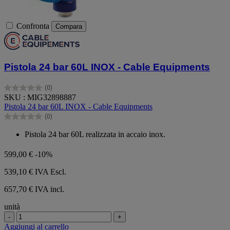
Confronta
Compara
Pistola 24 bar 60L INOX - Cable Equipments
(0)
0.0
SKU : MIG32898887
su
Pistola 24 bar 60L INOX - Cable Equipments
5
(0)
stelle.
0.0
su
Pistola 24 bar 60L realizzata in accaio inox.
5
stelle.
599,00 €
-10%
539,10 €
IVA Escl.
657,70 € IVA incl.
unità
-
+
Aggiungi al carrello