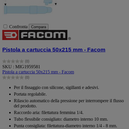
Confronta
Compara
Pistola a cartuccia 50x215 mm - Facom
(0)
0.0
SKU : MIG1959581
su
Pistola a cartuccia 50x215 mm - Facom
5
(0)
stelle.
0.0
su
Per il fissaggio con silicone, sigillanti e adesivi.
5
Portata regolabile.
stelle.
Rilascio automatico della pressione per interrompere il flusso
del prodotto.
Raccordo aria: filettatura femmina 1/4.
Tubo flessibile consigliato: diametro interno 10 mm.
Punta consigliata: filettatura-diametro interno 1/4 - 8 mm.