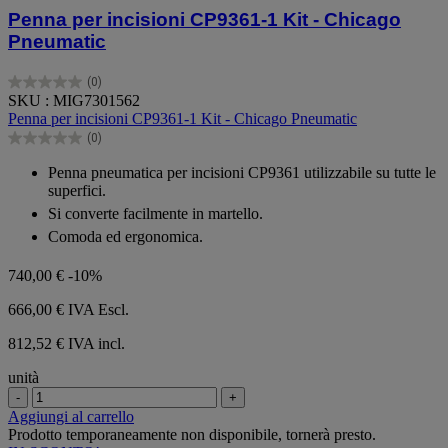
Penna per incisioni CP9361-1 Kit - Chicago
Pneumatic
(0)
0.0
SKU : MIG7301562
su
Penna per incisioni CP9361-1 Kit - Chicago Pneumatic
5
(0)
stelle.
0.0
su
Penna pneumatica per incisioni CP9361 utilizzabile su tutte le
5
superfici.
stelle.
Si converte facilmente in martello.
Comoda ed ergonomica.
740,00 €
-10%
666,00 €
IVA Escl.
812,52 € IVA incl.
unità
-
+
Aggiungi al carrello
Prodotto temporaneamente non disponibile, tornerà presto.