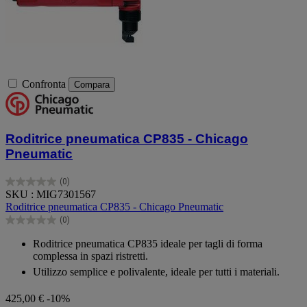
Confronta
Compara
Roditrice pneumatica CP835 - Chicago
Pneumatic
(0)
0.0
SKU : MIG7301567
su
Roditrice pneumatica CP835 - Chicago Pneumatic
5
(0)
stelle.
0.0
su
Roditrice pneumatica CP835 ideale per tagli di forma
5
complessa in spazi ristretti.
stelle.
Utilizzo semplice e polivalente, ideale per tutti i materiali.
425,00 €
-10%