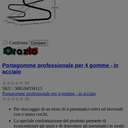
Confronta
Compara
Portagomme professionale per 4 gomme - in
acciaio
(0)
0.0
SKU : MIG94558113
su
Portagomme professionale per 4 gomme - in acciaio
5
(0)
stelle.
0.0
su
Per stoccaggio di un treno di 4 pneumatici estivi od invernali
5
con o senza cerchi.
stelle.
La speciale conformazione del prodotto permette di
economizzare gli spazi e di depositare gli pneumatici in modo