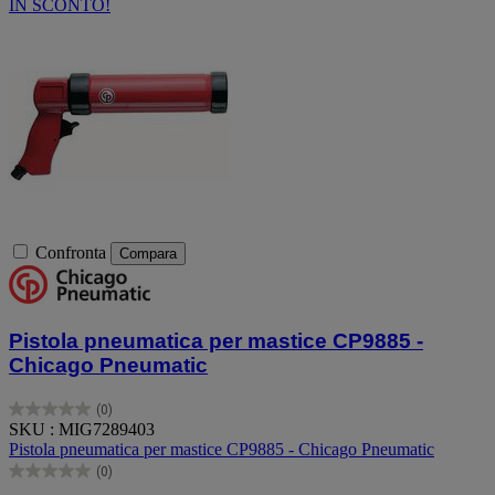
IN SCONTO!
Confronta
Compara
Pistola pneumatica per mastice CP9885 -
Chicago Pneumatic
(0)
0.0
SKU : MIG7289403
su
Pistola pneumatica per mastice CP9885 - Chicago Pneumatic
5
(0)
stelle.
0.0