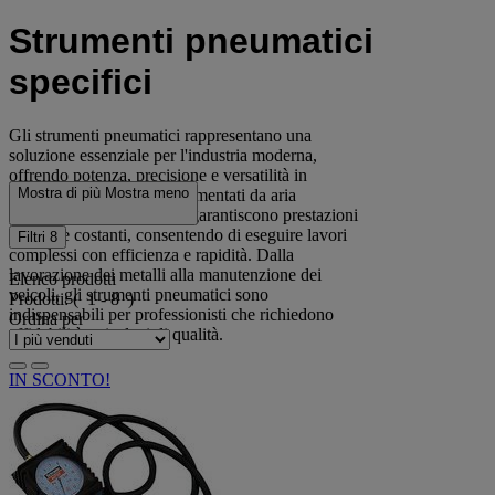
Strumenti pneumatici
specifici
Gli strumenti pneumatici rappresentano una
soluzione essenziale per l'industria moderna,
offrendo potenza, precisione e versatilità in
Mostra di più
Mostra meno
numerose applicazioni. Alimentati da aria
compressa, questi utensili garantiscono prestazioni
elevate e costanti, consentendo di eseguire lavori
Filtri
8
complessi con efficienza e rapidità. Dalla
lavorazione dei metalli alla manutenzione dei
Elenco prodotti
veicoli, gli strumenti pneumatici sono
Prodotti:
( 1 - 8 )
indispensabili per professionisti che richiedono
Ordina per
affidabilità e risultati di qualità.
IN SCONTO!