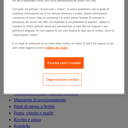
Antivibrazioni
Per noi è importante offrirti una visita personalizzata del nostro sito web!
Asta filettata
Cliccando sul pulsante "Accetta tutti i cookie", la nostra piattaforma sarà in grado di
scambiare informazioni con il tuo browser attraverso i cookie. Queste informazioni
Boccola, inserto, molla e filetto riportato
consentono al nostro team di marketing e ai nostri partner Internet di misurare le
Bullone
prestazioni del nostro sito Web e di analizzare le tue preferenze di acquisto. Questo ci
consente di offrirti prodotti ancora più personalizzati in base alle tue esigenze e una
Calamita di fissaggio
pubblicità adeguata. Se vuoi saperne di più sulle finalità di ogni tipo di cookie, clicca su
Cardine, cerniera e bandella
"impostazioni cookie".
Cassetta delle lettere
E se scegli di continuare la tua visita senza cookie, sei libero di farlo! Per saperne di più,
Cerniera
puoi anche leggere la nostra
politica dei cookie
Dado
Fascetta di serraggio
Accetta tutti i cookie
Fascette serrafili
Ferramenta per l'arredamento
Impostazioni cookie
Giunto e clip circolare
Guarnizione per porte, finestre e cancelli
Maniglia per porte, finestre e mobili
Manopola di posizionamento
Piedi di messa a livello
Punta, chiodo e graffe
Rivetto e pinza
Rondella