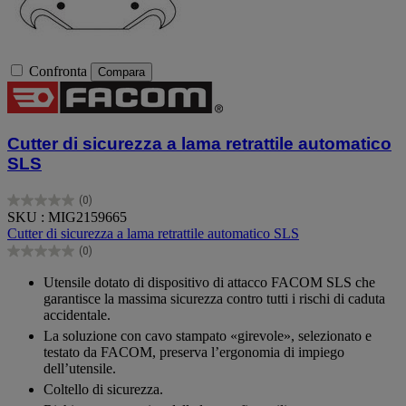
Confronta
Compara
Cutter di sicurezza a lama retrattile automatico
SLS
(0)
0.0
SKU : MIG2159665
su
Cutter di sicurezza a lama retrattile automatico SLS
5
(0)
stelle.
0.0
su
Utensile dotato di dispositivo di attacco FACOM SLS che
5
garantisce la massima sicurezza contro tutti i rischi di caduta
stelle.
accidentale.
La soluzione con cavo stampato «girevole», selezionato e
testato da FACOM, preserva l’ergonomia di impiego
dell’utensile.
Coltello di sicurezza.