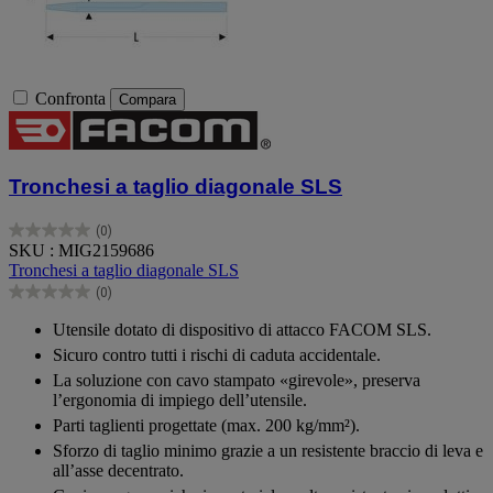
Confronta
Compara
Tronchesi a taglio diagonale SLS
(0)
0.0
SKU : MIG2159686
su
Tronchesi a taglio diagonale SLS
5
(0)
stelle.
0.0
su
Utensile dotato di dispositivo di attacco FACOM SLS.
5
Sicuro contro tutti i rischi di caduta accidentale.
stelle.
La soluzione con cavo stampato «girevole», preserva
l’ergonomia di impiego dell’utensile.
Parti taglienti progettate (max. 200 kg/mm²).
Sforzo di taglio minimo grazie a un resistente braccio di leva e
all’asse decentrato.