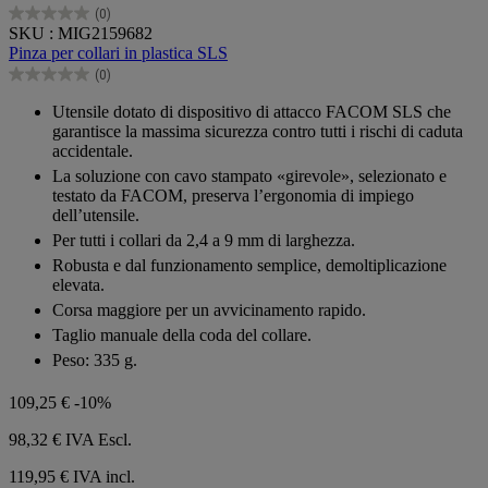
(0)
0.0
SKU : MIG2159682
su
Pinza per collari in plastica SLS
5
(0)
stelle.
0.0
su
Utensile dotato di dispositivo di attacco FACOM SLS che
5
garantisce la massima sicurezza contro tutti i rischi di caduta
stelle.
accidentale.
La soluzione con cavo stampato «girevole», selezionato e
testato da FACOM, preserva l’ergonomia di impiego
dell’utensile.
Per tutti i collari da 2,4 a 9 mm di larghezza.
Robusta e dal funzionamento semplice, demoltiplicazione
elevata.
Corsa maggiore per un avvicinamento rapido.
Taglio manuale della coda del collare.
Peso: 335 g.
109,25 €
-10%
98,32 €
IVA Escl.
119,95 € IVA incl.