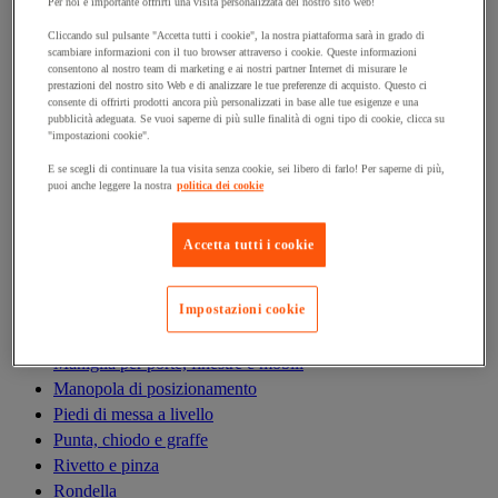
Antivibrazioni
Per noi è importante offrirti una visita personalizzata del nostro sito web!
Asta filettata
Cliccando sul pulsante "Accetta tutti i cookie", la nostra piattaforma sarà in grado di
scambiare informazioni con il tuo browser attraverso i cookie. Queste informazioni
Boccola, inserto, molla e filetto riportato
consentono al nostro team di marketing e ai nostri partner Internet di misurare le
Bullone
prestazioni del nostro sito Web e di analizzare le tue preferenze di acquisto. Questo ci
consente di offrirti prodotti ancora più personalizzati in base alle tue esigenze e una
Calamita di fissaggio
pubblicità adeguata. Se vuoi saperne di più sulle finalità di ogni tipo di cookie, clicca su
Cardine, cerniera e bandella
"impostazioni cookie".
Cassetta delle lettere
E se scegli di continuare la tua visita senza cookie, sei libero di farlo! Per saperne di più,
Cerniera
puoi anche leggere la nostra
politica dei cookie
Dado
Fascetta di serraggio
Accetta tutti i cookie
Fascette serrafili
Ferramenta per l'arredamento
Impostazioni cookie
Giunto e clip circolare
Guarnizione per porte, finestre e cancelli
Maniglia per porte, finestre e mobili
Manopola di posizionamento
Piedi di messa a livello
Punta, chiodo e graffe
Rivetto e pinza
Rondella