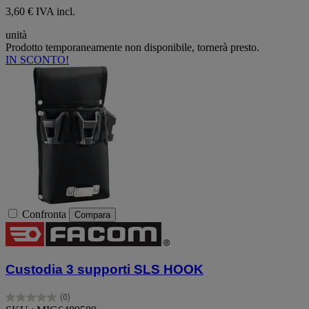
3,60 € IVA incl.
unità
Prodotto temporaneamente non disponibile, tornerà presto.
IN SCONTO!
Confronta
Compara
Custodia 3 supporti SLS HOOK
(0)
0.0