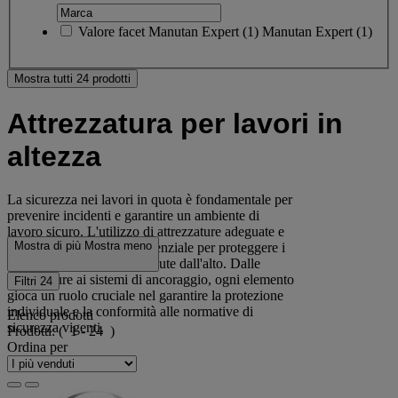
Valore facet
Manutan Expert
(
1
)
Manutan Expert
(1)
Mostra tutti 24 prodotti
Attrezzatura per lavori in
altezza
La sicurezza nei lavori in quota è fondamentale per
prevenire incidenti e garantire un ambiente di
lavoro sicuro. L'utilizzo di attrezzature adeguate e
Mostra di più
Mostra meno
dispositivi anticaduta è essenziale per proteggere i
lavoratori dal rischio di cadute dall'alto. Dalle
imbracature ai sistemi di ancoraggio, ogni elemento
Filtri
24
gioca un ruolo cruciale nel garantire la protezione
individuale e la conformità alle normative di
Elenco prodotti
sicurezza vigenti.
Prodotti:
( 1 - 24 )
Ordina per