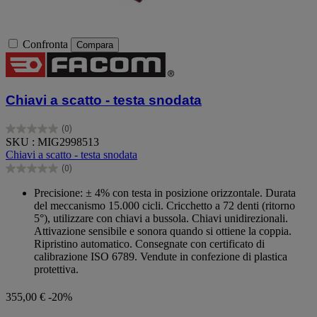
Confronta
Compara
Chiavi a scatto - testa snodata
(0)
0.0
SKU : MIG2998513
su
Chiavi a scatto - testa snodata
5
(0)
stelle.
0.0
su
Precisione: ± 4% con testa in posizione orizzontale. Durata
5
del meccanismo 15.000 cicli. Cricchetto a 72 denti (ritorno
stelle.
5°), utilizzare con chiavi a bussola. Chiavi unidirezionali.
Attivazione sensibile e sonora quando si ottiene la coppia.
Ripristino automatico. Consegnate con certificato di
calibrazione ISO 6789. Vendute in confezione di plastica
protettiva.
355,00 €
-20%