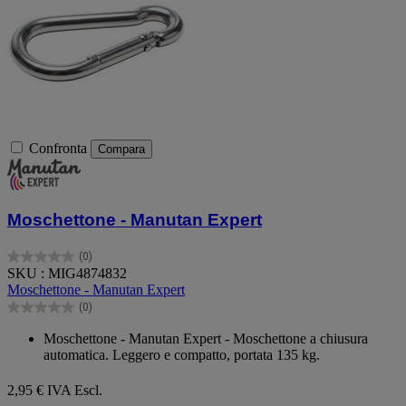
Confronta
Compara
Moschettone - Manutan Expert
(0)
0.0
SKU : MIG4874832
su
Moschettone - Manutan Expert
5
(0)
stelle.
0.0
su
Moschettone - Manutan Expert - Moschettone a chiusura
5
automatica. Leggero e compatto, portata 135 kg.
stelle.
2,95 €
IVA Escl.