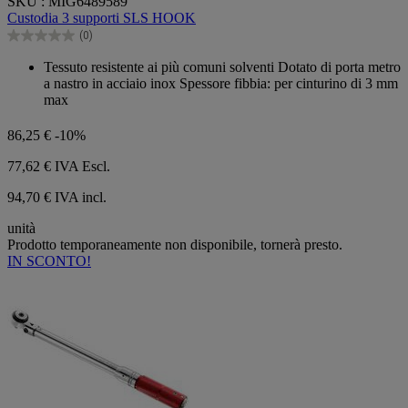
SKU : MIG6489589
su
Custodia 3 supporti SLS HOOK
5
(0)
stelle.
0.0
su
Tessuto resistente ai più comuni solventi Dotato di porta metro
5
a nastro in acciaio inox Spessore fibbia: per cinturino di 3 mm
stelle.
max
86,25 €
-10%
77,62 €
IVA Escl.
94,70 € IVA incl.
unità
Prodotto temporaneamente non disponibile, tornerà presto.
IN SCONTO!