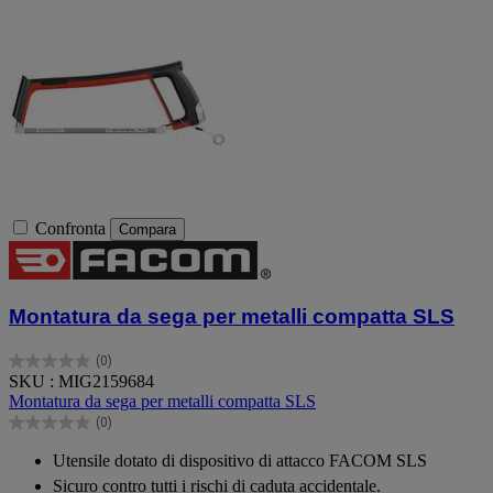
Confronta
Compara
Montatura da sega per metalli compatta SLS
(0)
0.0
SKU : MIG2159684
su
Montatura da sega per metalli compatta SLS
5
(0)
stelle.
0.0
su
Utensile dotato di dispositivo di attacco FACOM SLS
5
Sicuro contro tutti i rischi di caduta accidentale.
stelle.