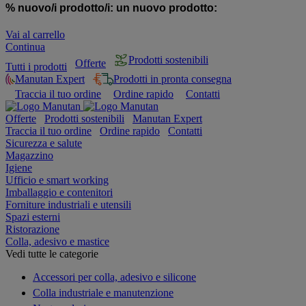
% nuovo/i prodotto/i:
un nuovo prodotto:
Vai al carrello
Continua
Prodotti sostenibili
Offerte
Tutti i prodotti
Manutan Expert
Prodotti in pronta consegna
Traccia il tuo ordine
Ordine rapido
Contatti
Offerte
Prodotti sostenibili
Manutan Expert
Traccia il tuo ordine
Ordine rapido
Contatti
Sicurezza e salute
Magazzino
Igiene
Ufficio e smart working
Imballaggio e contenitori
Forniture industriali e utensili
Spazi esterni
Ristorazione
Colla, adesivo e mastice
Vedi tutte le categorie
Accessori per colla, adesivo e silicone
Colla industriale e manutenzione