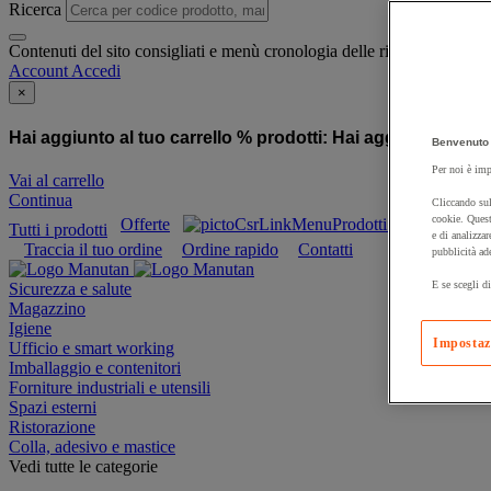
Ricerca
Contenuti del sito consigliati e menù cronologia delle ricerche
Account
Accedi
×
Hai aggiunto al tuo carrello % prodotti:
Hai aggiunto al tuo
Benvenuto 
Per noi è imp
Vai al carrello
Continua
Cliccando sul
cookie. Quest
Offerte
Prodotti sostenibili
Tutti i prodotti
e di analizzar
Traccia il tuo ordine
Ordine rapido
Contatti
pubblicità ad
E se scegli di
Sicurezza e salute
Magazzino
Igiene
Impostaz
Ufficio e smart working
Imballaggio e contenitori
Forniture industriali e utensili
Spazi esterni
Ristorazione
Colla, adesivo e mastice
Vedi tutte le categorie