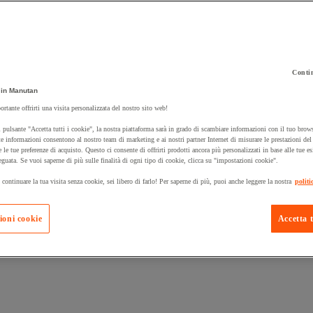
Contin
 carrello un prodotto:
in Manutan
ortante offrirti una visita personalizzata del nostro sito web!
 pulsante "Accetta tutti i cookie", la nostra piattaforma sarà in grado di scambiare informazioni con il tuo brows
Prodotti in pron
e informazioni consentono al nostro team di marketing e ai nostri partner Internet di misurare le prestazioni de
Manutan Expert
e le tue preferenze di acquisto. Questo ci consente di offrirti prodotti ancora più personalizzati in base alle tue e
eguata. Se vuoi saperne di più sulle finalità di ogni tipo di cookie, clicca su "impostazioni cookie".
 continuare la tua visita senza cookie, sei libero di farlo! Per saperne di più, puoi anche leggere la nostra
politi
ioni cookie
Accetta t