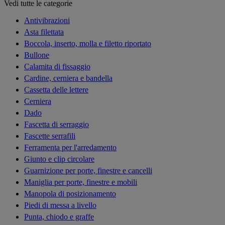
Vedi tutte le categorie
Antivibrazioni
Asta filettata
Boccola, inserto, molla e filetto riportato
Bullone
Calamita di fissaggio
Cardine, cerniera e bandella
Cassetta delle lettere
Cerniera
Dado
Fascetta di serraggio
Fascette serrafili
Ferramenta per l'arredamento
Giunto e clip circolare
Guarnizione per porte, finestre e cancelli
Maniglia per porte, finestre e mobili
Manopola di posizionamento
Piedi di messa a livello
Punta, chiodo e graffe