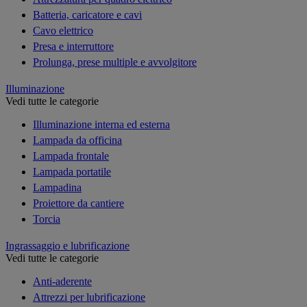
Batteria, caricatore e cavi
Cavo elettrico
Presa e interruttore
Prolunga, prese multiple e avvolgitore
Illuminazione
Vedi tutte le categorie
Illuminazione interna ed esterna
Lampada da officina
Lampada frontale
Lampada portatile
Lampadina
Proiettore da cantiere
Torcia
Ingrassaggio e lubrificazione
Vedi tutte le categorie
Anti-aderente
Attrezzi per lubrificazione