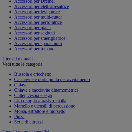
Accessori per Dremel
Accessori per elettrofresatrice
Accessori per levigatrice
Accessori per multi-cutter
Accessori per perforatrice
Accessori per pialla
Accessori per seghetti
Accessori per smerigliatrice
Accessori per sparachiodi
Accessori per trapano
Utensili manuali
Vedi tutte le categorie
Bussola e cricchetto
Cacciavite e porta punta per avvitamento
Chiave
Chiave e cacciavite dinamometrici
Cutter, cesoia e sega
Lima, foglio abrasivo, pialla
Martello e utensili di percussione
Morsa, estrattore e morsetto
Pinza
Serie di attrezzi
Utensili manuali specifici