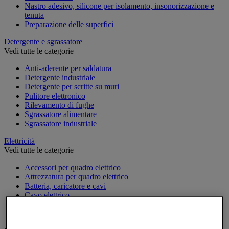
Nastro adesivo, silicone per isolamento, insonorizzazione e
tenuta
Preparazione delle superfici
Detergente e sgrassatore
Vedi tutte le categorie
Anti-aderente per saldatura
Detergente industriale
Detergente per scritte su muri
Pulitore elettronico
Rilevamento di fughe
Sgrassatore alimentare
Sgrassatore industriale
Elettricità
Vedi tutte le categorie
Accessori per quadro elettrico
Attrezzatura per quadro elettrico
Batteria, caricatore e cavi
Cavo elettrico
Presa e interruttore
Prolunga, prese multiple e avvolgitore