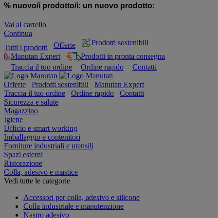
% nuovo/i prodotto/i:
un nuovo prodotto:
Vai al carrello
Continua
Prodotti sostenibili
Offerte
Tutti i prodotti
Manutan Expert
Prodotti in pronta consegna
Traccia il tuo ordine
Ordine rapido
Contatti
Offerte
Prodotti sostenibili
Manutan Expert
Traccia il tuo ordine
Ordine rapido
Contatti
Sicurezza e salute
Magazzino
Igiene
Ufficio e smart working
Imballaggio e contenitori
Forniture industriali e utensili
Spazi esterni
Ristorazione
Colla, adesivo e mastice
Vedi tutte le categorie
Accessori per colla, adesivo e silicone
Colla industriale e manutenzione
Nastro adesivo