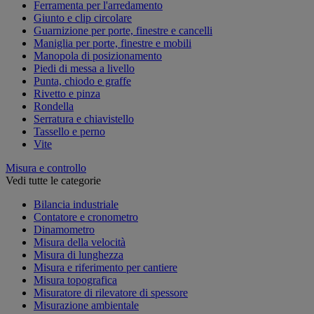
Ferramenta per l'arredamento
Giunto e clip circolare
Guarnizione per porte, finestre e cancelli
Maniglia per porte, finestre e mobili
Manopola di posizionamento
Piedi di messa a livello
Punta, chiodo e graffe
Rivetto e pinza
Rondella
Serratura e chiavistello
Tassello e perno
Vite
Misura e controllo
Vedi tutte le categorie
Bilancia industriale
Contatore e cronometro
Dinamometro
Misura della velocità
Misura di lunghezza
Misura e riferimento per cantiere
Misura topografica
Misuratore di rilevatore di spessore
Misurazione ambientale