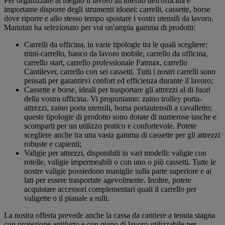
Per organizzare al meglio il lavoro all'interno dell'officina è
importante disporre degli strumenti idonei: carrelli, cassette, borse
dove riporre e allo stesso tempo spostare i vostri utensili da lavoro.
Manutan ha selezionato per voi un'ampia gamma di prodotti:
Carrelli da officina, in varie tipologie tra le quali scegliere:
mini-carrello, banco da lavoro mobile, carrello da officina,
carrello start, carrello professionale Fatmax, carrello
Cantilever, carrello con sei cassetti. Tutti i nostri carrelli sono
pensati per garantirvi confort ed efficienza durante il lavoro;
Cassette e borse, ideali per trasportare gli attrezzi al di fuori
della vostra officina. Vi proponiamo: zaino trolley porta-
attrezzi, zaino porta utensili, borsa portautensili a cavalletto;
queste tipologie di prodotto sono dotate di numerose tasche e
scomparti per un utilizzo pratico e confortevole. Potete
scegliere anche tra una vasta gamma di cassette per gli attrezzi
robuste e capienti;
Valigie per attrezzi, disponibili in vari modelli: valigie con
rotelle, valigie impermeabili o con uno o più cassetti. Tutte le
nostre valigie possiedono maniglie sulla parte superiore e ai
lati per essere trasportate agevolmente. Inoltre, potete
acquistare accessori complementari quali il carrello per
valigette o il pianale a rulli.
La nostra offerta prevede anche la cassa da cantiere a tenuta stagna
con protezione antifurto e con piano di lavoro utilizzabile per