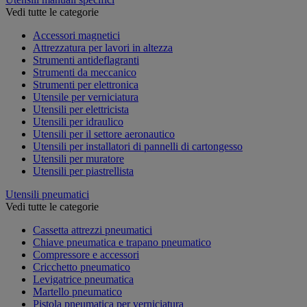
Vedi tutte le categorie
Accessori magnetici
Attrezzatura per lavori in altezza
Strumenti antideflagranti
Strumenti da meccanico
Strumenti per elettronica
Utensile per verniciatura
Utensili per elettricista
Utensili per idraulico
Utensili per il settore aeronautico
Utensili per installatori di pannelli di cartongesso
Utensili per muratore
Utensili per piastrellista
Utensili pneumatici
Vedi tutte le categorie
Cassetta attrezzi pneumatici
Chiave pneumatica e trapano pneumatico
Compressore e accessori
Cricchetto pneumatico
Levigatrice pneumatica
Martello pneumatico
Pistola pneumatica per verniciatura