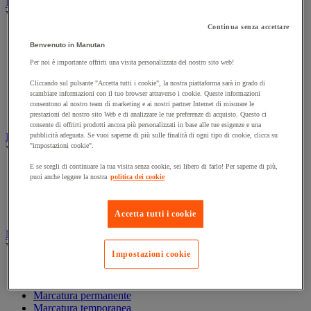
Illuminazione
Vedi tutte le categorie
Continua senza accettare
Illuminazione interna ed esterna
Benvenuto in Manutan
Lampada da officina
Lampada frontale
Per noi è importante offrirti una visita personalizzata del nostro sito web!
Lampada portatile
Cliccando sul pulsante "Accetta tutti i cookie", la nostra piattaforma sarà in grado di
Lampadina
scambiare informazioni con il tuo browser attraverso i cookie. Queste informazioni
Proiettore da cantiere
consentono al nostro team di marketing e ai nostri partner Internet di misurare le
Torcia
prestazioni del nostro sito Web e di analizzare le tue preferenze di acquisto. Questo ci
consente di offrirti prodotti ancora più personalizzati in base alle tue esigenze e una
Ingrassaggio e lubrificazione
pubblicità adeguata. Se vuoi saperne di più sulle finalità di ogni tipo di cookie, clicca su
"impostazioni cookie".
Vedi tutte le categorie
E se scegli di continuare la tua visita senza cookie, sei libero di farlo! Per saperne di più,
Anti-aderente
puoi anche leggere la nostra
politica dei cookie
Attrezzi per lubrificazione
Grasso e olio
Lubrificante e sbloccante
Accetta tutti i cookie
Marcatura
Vedi tutte le categorie
Impostazioni cookie
Incisione
Marcatura industriale
Marcatura permanente
Marcatura temporanea