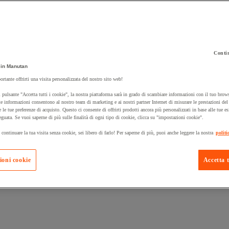
Contin
 carrello un prodotto:
in Manutan
ortante offrirti una visita personalizzata del nostro sito web!
 pulsante "Accetta tutti i cookie", la nostra piattaforma sarà in grado di scambiare informazioni con il tuo brows
Prodotti in pron
e informazioni consentono al nostro team di marketing e ai nostri partner Internet di misurare le prestazioni de
Manutan Expert
e le tue preferenze di acquisto. Questo ci consente di offrirti prodotti ancora più personalizzati in base alle tue e
eguata. Se vuoi saperne di più sulle finalità di ogni tipo di cookie, clicca su "impostazioni cookie".
 continuare la tua visita senza cookie, sei libero di farlo! Per saperne di più, puoi anche leggere la nostra
politi
ioni cookie
Accetta t