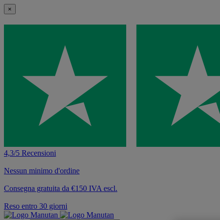
×
4,3/5 Recensioni
Nessun minimo d'ordine
Consegna gratuita da €150 IVA escl.
Reso entro 30 giorni