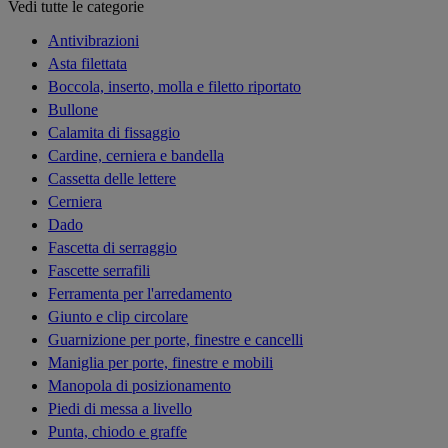
Vedi tutte le categorie
Antivibrazioni
Asta filettata
Boccola, inserto, molla e filetto riportato
Bullone
Calamita di fissaggio
Cardine, cerniera e bandella
Cassetta delle lettere
Cerniera
Dado
Fascetta di serraggio
Fascette serrafili
Ferramenta per l'arredamento
Giunto e clip circolare
Guarnizione per porte, finestre e cancelli
Maniglia per porte, finestre e mobili
Manopola di posizionamento
Piedi di messa a livello
Punta, chiodo e graffe