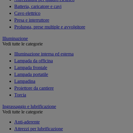
Batteria, caricatore e cavi
Cavo elettrico
Presa e interruttore
Prolunga, prese multiple e avvolgitore
Illuminazione
Vedi tutte le categorie
Illuminazione interna ed esterna
Lampada da officina
Lampada frontale
Lampada portatile
Lampadina
Proiettore da cantiere
Torcia
Ingrassaggio e lubrificazione
Vedi tutte le categorie
Anti-aderente
Attrezzi per lubrificazione