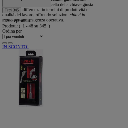
efficienza e sicurezza. La scelta della chiave giusta
può fare la differenza in termini di produttività e
Filtri
345
qualità del lavoro, offrendo soluzioni
chiavi in
mano
per ogni esigenza operativa.
Elenco prodotti
Prodotti:
( 1 - 48 su 345 )
Ordina per
IN SCONTO!