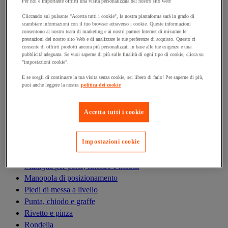
Antivibrazioni
Per noi è importante offrirti una visita personalizzata del nostro sito web!
Asta filettata
Cliccando sul pulsante "Accetta tutti i cookie", la nostra piattaforma sarà in grado di
scambiare informazioni con il tuo browser attraverso i cookie. Queste informazioni
Boccola, inserto, molla e filetto riportato
consentono al nostro team di marketing e ai nostri partner Internet di misurare le
Bullone
prestazioni del nostro sito Web e di analizzare le tue preferenze di acquisto. Questo ci
consente di offrirti prodotti ancora più personalizzati in base alle tue esigenze e una
Calamita di fissaggio
pubblicità adeguata. Se vuoi saperne di più sulle finalità di ogni tipo di cookie, clicca su
Cardine, cerniera e bandella
"impostazioni cookie".
Cassetta delle lettere
E se scegli di continuare la tua visita senza cookie, sei libero di farlo! Per saperne di più,
Cerniera
puoi anche leggere la nostra
politica dei cookie
Dado
Fascetta di serraggio
Accetta tutti i cookie
Fascette serrafili
Ferramenta per l'arredamento
Impostazioni cookie
Giunto e clip circolare
Guarnizione per porte, finestre e cancelli
Maniglia per porte, finestre e mobili
Manopola di posizionamento
Piedi di messa a livello
Punta, chiodo e graffe
Rivetto e pinza
Rondella