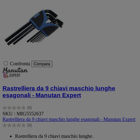
Confronta
Compara
Rastrelliera da 9 chiavi maschio lunghe
esagonali - Manutan Expert
(0)
0.0
SKU : MIG5552637
su
Rastrelliera da 9 chiavi maschio lunghe esagonali - Manutan Expert
5
(0)
stelle.
0.0
su
Rastrelliera da 9 chiavi maschio lunghe.
5