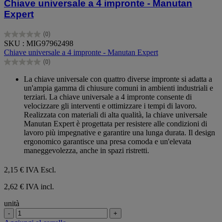
Chiave universale a 4 impronte - Manutan
Expert
(0)
0.0
SKU : MIG97962498
su
Chiave universale a 4 impronte - Manutan Expert
5
(0)
stelle.
0.0
su
La chiave universale con quattro diverse impronte si adatta a
5
un'ampia gamma di chiusure comuni in ambienti industriali e
stelle.
terziari. La chiave universale a 4 impronte consente di
velocizzare gli interventi e ottimizzare i tempi di lavoro.
Realizzata con materiali di alta qualità, la chiave universale
Manutan Expert è progettata per resistere alle condizioni di
lavoro più impegnative e garantire una lunga durata. Il design
ergonomico garantisce una presa comoda e un'elevata
maneggevolezza, anche in spazi ristretti.
2,15 €
IVA Escl.
2,62 € IVA incl.
unità
-
+