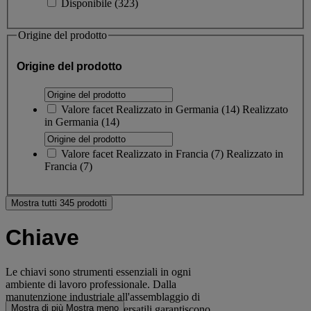
Disponibile
(
323
)
Origine del prodotto
Origine del prodotto
Valore facet
Realizzato in Germania
(
14
)
Realizzato
in Germania
(14)
Valore facet
Realizzato in Francia
(
7
)
Realizzato in
Francia
(7)
Mostra tutti 345 prodotti
Chiave
Le chiavi sono strumenti essenziali in ogni
ambiente di lavoro professionale. Dalla
manutenzione industriale all'assemblaggio di
Mostra di più
Mostra meno
precisione, questi utensili versatili garantiscono