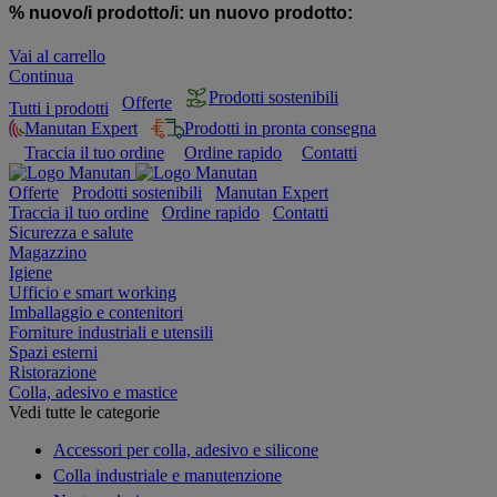
% nuovo/i prodotto/i:
un nuovo prodotto:
Vai al carrello
Continua
Prodotti sostenibili
Offerte
Tutti i prodotti
Manutan Expert
Prodotti in pronta consegna
Traccia il tuo ordine
Ordine rapido
Contatti
Offerte
Prodotti sostenibili
Manutan Expert
Traccia il tuo ordine
Ordine rapido
Contatti
Sicurezza e salute
Magazzino
Igiene
Ufficio e smart working
Imballaggio e contenitori
Forniture industriali e utensili
Spazi esterni
Ristorazione
Colla, adesivo e mastice
Vedi tutte le categorie
Accessori per colla, adesivo e silicone
Colla industriale e manutenzione