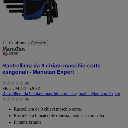
Confronta
Compara
Rastrelliera da 9 chiavi maschio corte
esagonali - Manutan Expert
(0)
0.0
SKU : MIG5552632
su
Rastrelliera da 9 chiavi maschio corte esagonali - Manutan Expert
5
(0)
stelle.
0.0
su
Rastrelliera da 9 chiavi maschio corte.
5
Rastrelliera bimateriale robusta, pratica e compatta.
stelle.
Finitura brunita.