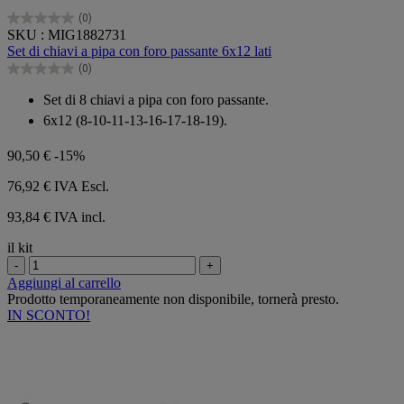
(0)
0.0
SKU : MIG1882731
su
Set di chiavi a pipa con foro passante 6x12 lati
5
(0)
stelle.
0.0
su
Set di 8 chiavi a pipa con foro passante.
5
6x12 (8-10-11-13-16-17-18-19).
stelle.
90,50 €
-15%
76,92 €
IVA Escl.
93,84 € IVA incl.
il kit
-
+
Aggiungi al carrello
Prodotto temporaneamente non disponibile, tornerà presto.
IN SCONTO!