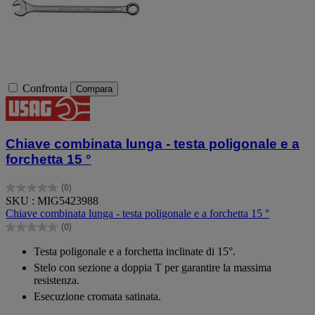
Confronta
Compara
Chiave combinata lunga - testa poligonale e a
forchetta 15 °
(0)
0.0
SKU : MIG5423988
su
Chiave combinata lunga - testa poligonale e a forchetta 15 °
5
(0)
stelle.
0.0
su
Testa poligonale e a forchetta inclinate di 15°.
5
Stelo con sezione a doppia T per garantire la massima
stelle.
resistenza.
Esecuzione cromata satinata.