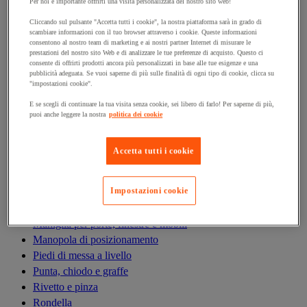
Antivibrazioni
Per noi è importante offrirti una visita personalizzata del nostro sito web!
Asta filettata
Cliccando sul pulsante "Accetta tutti i cookie", la nostra piattaforma sarà in grado di
scambiare informazioni con il tuo browser attraverso i cookie. Queste informazioni
Boccola, inserto, molla e filetto riportato
consentono al nostro team di marketing e ai nostri partner Internet di misurare le
Bullone
prestazioni del nostro sito Web e di analizzare le tue preferenze di acquisto. Questo ci
consente di offrirti prodotti ancora più personalizzati in base alle tue esigenze e una
Calamita di fissaggio
pubblicità adeguata. Se vuoi saperne di più sulle finalità di ogni tipo di cookie, clicca su
Cardine, cerniera e bandella
"impostazioni cookie".
Cassetta delle lettere
E se scegli di continuare la tua visita senza cookie, sei libero di farlo! Per saperne di più,
Cerniera
puoi anche leggere la nostra
politica dei cookie
Dado
Fascetta di serraggio
Accetta tutti i cookie
Fascette serrafili
Ferramenta per l'arredamento
Impostazioni cookie
Giunto e clip circolare
Guarnizione per porte, finestre e cancelli
Maniglia per porte, finestre e mobili
Manopola di posizionamento
Piedi di messa a livello
Punta, chiodo e graffe
Rivetto e pinza
Rondella