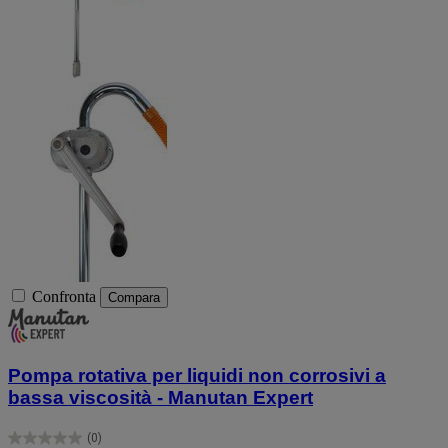
Confronta
Compara
Pompa rotativa per liquidi non corrosivi a
bassa viscosità - Manutan Expert
(0)
0.0