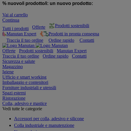
% nuovo/i prodotto/i:
un nuovo prodotto:
Vai al carrello
Continua
Prodotti sostenibili
Offerte
Tutti i prodotti
Manutan Expert
Prodotti in pronta consegna
Traccia il tuo ordine
Ordine rapido
Contatti
Offerte
Prodotti sostenibili
Manutan Expert
Traccia il tuo ordine
Ordine rapido
Contatti
Sicurezza e salute
Magazzino
Igiene
Ufficio e smart working
Imballaggio e contenitori
Forniture industriali e utensili
Spazi esterni
Ristorazione
Colla, adesivo e mastice
Vedi tutte le categorie
Accessori per colla, adesivo e silicone
Colla industriale e manutenzione