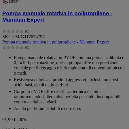
Pompa manuale rotativa in polipropilene -
Manutan Expert
(0)
0.0
SKU : MIG117678797
su
Pompa manuale rotativa in polipropilene - Manutan Expert
5
(0)
stelle.
0.0
su
Pompa manuale rotativa in PVDF con una portata calibrata di
5
0,24 litri per rotazione, questa pompa offre una precisione
stelle.
cruciale per il dosaggio e il riempimento di contenitori piccoli
o medi.
Resistenza chimica a prodotti aggressivi, inclusi numerosi
acidi, basi, alcoli e idrocarburi.
Corpo in PVDF offre resistenza termica e chimica,
rappresentando l'alternativa perfetta per fluidi incompatibili
con i materiali standard.
Adatta per liquidi solubili e corrosivi.
91,90 €
-30%