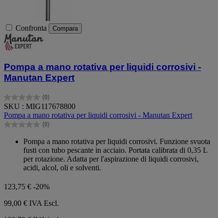
Confronta
Compara
Pompa a mano rotativa per liquidi corrosivi -
Manutan Expert
(0)
0.0
SKU : MIG117678800
su
Pompa a mano rotativa per liquidi corrosivi - Manutan Expert
5
(0)
stelle.
0.0
su
Pompa a mano rotativa per liquidi corrosivi. Funzione svuota
5
fusti con tubo pescante in acciaio. Portata calibrata di 0,35 L
stelle.
per rotazione. Adatta per l'aspirazione di liquidi corrosivi,
acidi, alcol, oli e solventi.
123,75 €
-20%
99,00 €
IVA Escl.