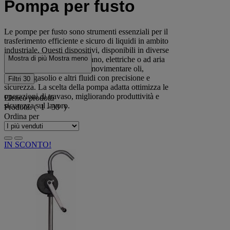
Pompa per fusto
Le pompe per fusto sono strumenti essenziali per il
trasferimento efficiente e sicuro di liquidi in ambito
industriale. Questi dispositivi, disponibili in diverse
Mostra di più
Mostra meno
tipologie come pompe a mano, elettriche o ad aria
compressa, consentono di movimentare oli,
benzina, gasolio e altri fluidi con precisione e
Filtri
30
sicurezza. La scelta della pompa adatta ottimizza le
operazioni di travaso, migliorando produttività e
Elenco prodotti
sicurezza sul lavoro.
Prodotti:
( 1 - 30 )
Ordina per
IN SCONTO!