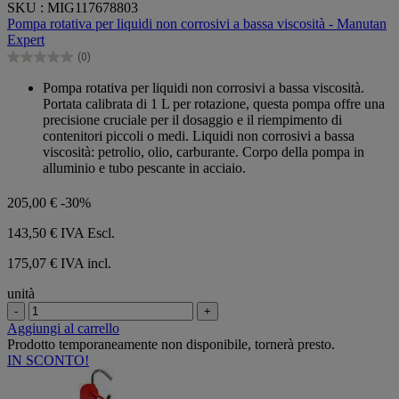
SKU : MIG117678803
su
Pompa rotativa per liquidi non corrosivi a bassa viscosità - Manutan
5
Expert
stelle.
(0)
0.0
su
Pompa rotativa per liquidi non corrosivi a bassa viscosità.
5
Portata calibrata di 1 L per rotazione, questa pompa offre una
stelle.
precisione cruciale per il dosaggio e il riempimento di
contenitori piccoli o medi. Liquidi non corrosivi a bassa
viscosità: petrolio, olio, carburante. Corpo della pompa in
alluminio e tubo pescante in acciaio.
205,00 €
-30%
143,50 €
IVA Escl.
175,07 € IVA incl.
unità
-
+
Aggiungi al carrello
Prodotto temporaneamente non disponibile, tornerà presto.
IN SCONTO!