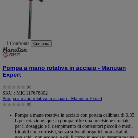
Confronta
Compara
Pompa a mano rotativa in acciaio - Manutan
Expert
(0)
0.0
SKU : MIG117678802
su
Pompa a mano rotativa in acciaio - Manutan Expert
5
(0)
stelle.
0.0
su
Pompa a mano rotativa in acciaio con portata calibrata di 0,35
5
L per rotazione, questa pompa offre una precisione cruciale
stelle.
per il dosaggio e il riempimento di contenitori piccoli o medi.
Liquidi non corrosivi, senza solventi organici, non alcalini,
non acidi, non acquosi e oli. Il corpo in acciaio garantisce una