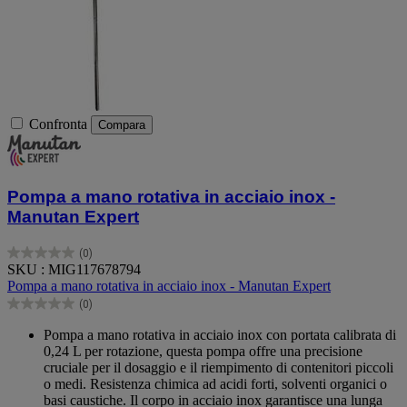
Confronta
Compara
Pompa a mano rotativa in acciaio inox -
Manutan Expert
(0)
0.0
SKU : MIG117678794
su
Pompa a mano rotativa in acciaio inox - Manutan Expert
5
(0)
stelle.
0.0
su
Pompa a mano rotativa in acciaio inox con portata calibrata di
5
0,24 L per rotazione, questa pompa offre una precisione
stelle.
cruciale per il dosaggio e il riempimento di contenitori piccoli
o medi. Resistenza chimica ad acidi forti, solventi organici o
basi caustiche. Il corpo in acciaio inox garantisce una lunga