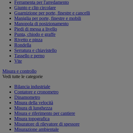
Ferramenta per l'arredamento
Giunto e clip circolare
Guarnizione per porte, finestre e cancelli
Maniglia per porte, finestre e mobili
Manopola di posizionamento
Piedi di messa a livello
Punta, chiodo e graffe
Rivetto e pinza
Rondella
Serratura e chiavistello
Tassello e perno
Vite
Misura e controllo
Vedi tutte le categorie
Bilancia industriale
Contatore e cronometro
Dinamometro
Misura della velocità
Misura di lunghezza
Misura e riferimento per cantiere
Misura topografica
Misuratore di rilevatore di spessore
Misurazione ambientale