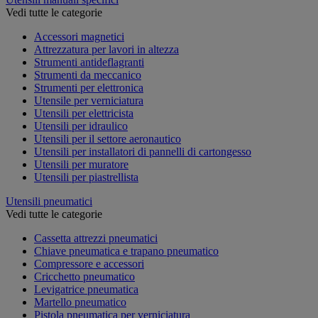
Vedi tutte le categorie
Accessori magnetici
Attrezzatura per lavori in altezza
Strumenti antideflagranti
Strumenti da meccanico
Strumenti per elettronica
Utensile per verniciatura
Utensili per elettricista
Utensili per idraulico
Utensili per il settore aeronautico
Utensili per installatori di pannelli di cartongesso
Utensili per muratore
Utensili per piastrellista
Utensili pneumatici
Vedi tutte le categorie
Cassetta attrezzi pneumatici
Chiave pneumatica e trapano pneumatico
Compressore e accessori
Cricchetto pneumatico
Levigatrice pneumatica
Martello pneumatico
Pistola pneumatica per verniciatura