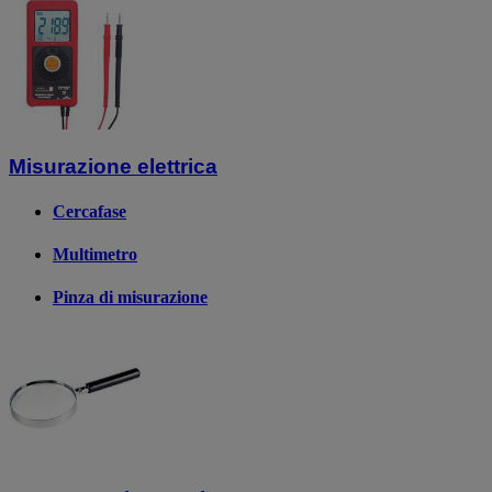
Misurazione elettrica
Cercafase
Multimetro
Pinza di misurazione