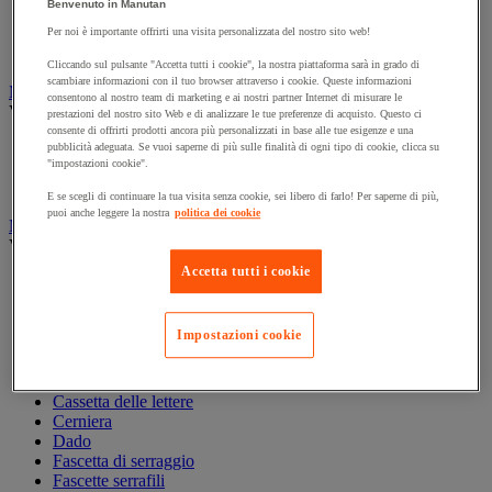
Benvenuto in Manutan
Nastro adesivo di marcatura
Reperimento
Per noi è importante offrirti una visita personalizzata del nostro sito web!
Segnaletica in magazzino
Cliccando sul pulsante "Accetta tutti i cookie", la nostra piattaforma sarà in grado di
scambiare informazioni con il tuo browser attraverso i cookie. Queste informazioni
Materiali per la finitura e l'edilizia
consentono al nostro team di marketing e ai nostri partner Internet di misurare le
Vedi tutte le categorie
prestazioni del nostro sito Web e di analizzare le tue preferenze di acquisto. Questo ci
consente di offrirti prodotti ancora più personalizzati in base alle tue esigenze e una
Cemento, calcestruzzo e conglomerato bituminoso
pubblicità adeguata. Se vuoi saperne di più sulle finalità di ogni tipo di cookie, clicca su
"impostazioni cookie".
Colla e pareti da pavimento
Mortaio
E se scegli di continuare la tua visita senza cookie, sei libero di farlo! Per saperne di più,
puoi anche leggere la nostra
politica dei cookie
Minuteria
Vedi tutte le categorie
Accetta tutti i cookie
Antivibrazioni
Asta filettata
Boccola, inserto, molla e filetto riportato
Impostazioni cookie
Bullone
Calamita di fissaggio
Cardine, cerniera e bandella
Cassetta delle lettere
Cerniera
Dado
Fascetta di serraggio
Fascette serrafili