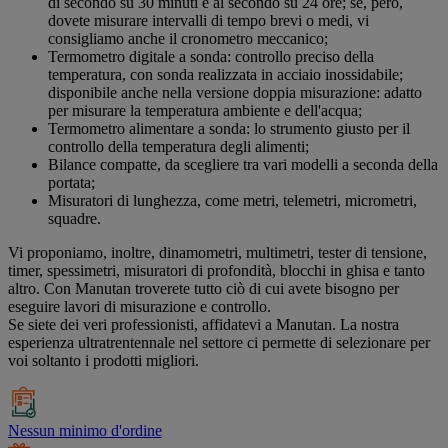
di secondo su 30 minuti e al secondo su 24 ore; se, però,
dovete misurare intervalli di tempo brevi o medi, vi
consigliamo anche il cronometro meccanico;
Termometro digitale a sonda: controllo preciso della
temperatura, con sonda realizzata in acciaio inossidabile;
disponibile anche nella versione doppia misurazione: adatto
per misurare la temperatura ambiente e dell'acqua;
Termometro alimentare a sonda: lo strumento giusto per il
controllo della temperatura degli alimenti;
Bilance compatte, da scegliere tra vari modelli a seconda della
portata;
Misuratori di lunghezza, come metri, telemetri, micrometri,
squadre.
Vi proponiamo, inoltre, dinamometri, multimetri, tester di tensione,
timer, spessimetri, misuratori di profondità, blocchi in ghisa e tanto
altro. Con Manutan troverete tutto ciò di cui avete bisogno per
eseguire lavori di misurazione e controllo.
Se siete dei veri professionisti, affidatevi a Manutan. La nostra
esperienza ultratrentennale nel settore ci permette di selezionare per
voi soltanto i prodotti migliori.
Nessun minimo d'ordine