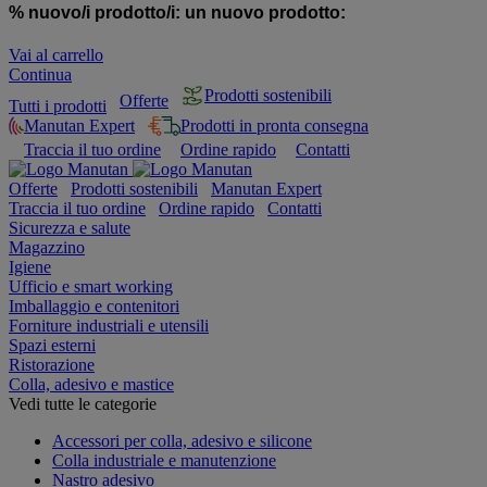
% nuovo/i prodotto/i:
un nuovo prodotto:
Vai al carrello
Continua
Prodotti sostenibili
Offerte
Tutti i prodotti
Manutan Expert
Prodotti in pronta consegna
Traccia il tuo ordine
Ordine rapido
Contatti
Offerte
Prodotti sostenibili
Manutan Expert
Traccia il tuo ordine
Ordine rapido
Contatti
Sicurezza e salute
Magazzino
Igiene
Ufficio e smart working
Imballaggio e contenitori
Forniture industriali e utensili
Spazi esterni
Ristorazione
Colla, adesivo e mastice
Vedi tutte le categorie
Accessori per colla, adesivo e silicone
Colla industriale e manutenzione
Nastro adesivo