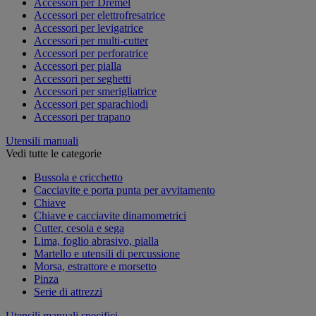
Accessori per Dremel
Accessori per elettrofresatrice
Accessori per levigatrice
Accessori per multi-cutter
Accessori per perforatrice
Accessori per pialla
Accessori per seghetti
Accessori per smerigliatrice
Accessori per sparachiodi
Accessori per trapano
Utensili manuali
Vedi tutte le categorie
Bussola e cricchetto
Cacciavite e porta punta per avvitamento
Chiave
Chiave e cacciavite dinamometrici
Cutter, cesoia e sega
Lima, foglio abrasivo, pialla
Martello e utensili di percussione
Morsa, estrattore e morsetto
Pinza
Serie di attrezzi
Utensili manuali specifici