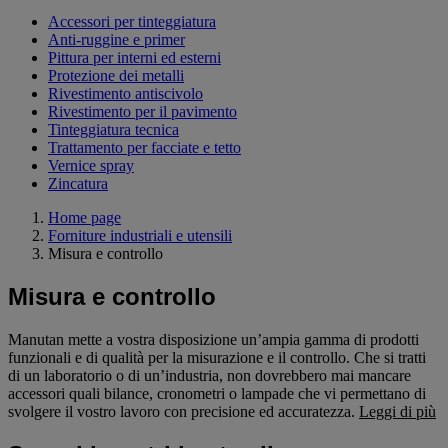
Accessori per tinteggiatura
Anti-ruggine e primer
Pittura per interni ed esterni
Protezione dei metalli
Rivestimento antiscivolo
Rivestimento per il pavimento
Tinteggiatura tecnica
Trattamento per facciate e tetto
Vernice spray
Zincatura
Home page
Forniture industriali e utensili
Misura e controllo
Misura e controllo
Manutan mette a vostra disposizione un’ampia gamma di prodotti
funzionali e di qualità per la misurazione e il controllo. Che si tratti
di un laboratorio o di un’industria, non dovrebbero mai mancare
accessori quali bilance, cronometri o lampade che vi permettano di
svolgere il vostro lavoro con precisione ed accuratezza.
Leggi di più