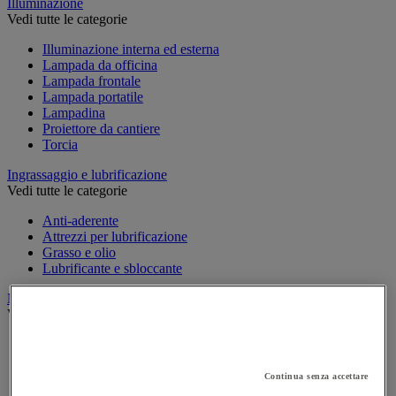
Illuminazione
Vedi tutte le categorie
Illuminazione interna ed esterna
Lampada da officina
Lampada frontale
Lampada portatile
Lampadina
Proiettore da cantiere
Torcia
Ingrassaggio e lubrificazione
Vedi tutte le categorie
Anti-aderente
Attrezzi per lubrificazione
Grasso e olio
Lubrificante e sbloccante
Marcatura
Vedi tutte le categorie
Incisione
Marcatura industriale
Marcatura permanente
Continua senza accettare
Marcatura temporanea