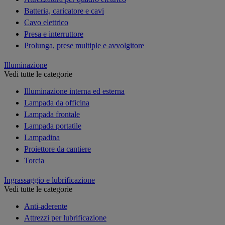
Batteria, caricatore e cavi
Cavo elettrico
Presa e interruttore
Prolunga, prese multiple e avvolgitore
Illuminazione
Vedi tutte le categorie
Illuminazione interna ed esterna
Lampada da officina
Lampada frontale
Lampada portatile
Lampadina
Proiettore da cantiere
Torcia
Ingrassaggio e lubrificazione
Vedi tutte le categorie
Anti-aderente
Attrezzi per lubrificazione