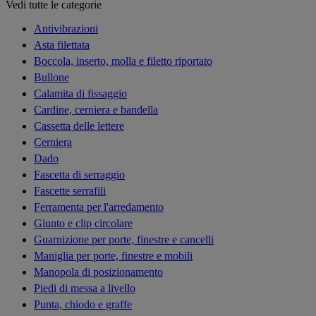
Vedi tutte le categorie
Antivibrazioni
Asta filettata
Boccola, inserto, molla e filetto riportato
Bullone
Calamita di fissaggio
Cardine, cerniera e bandella
Cassetta delle lettere
Cerniera
Dado
Fascetta di serraggio
Fascette serrafili
Ferramenta per l'arredamento
Giunto e clip circolare
Guarnizione per porte, finestre e cancelli
Maniglia per porte, finestre e mobili
Manopola di posizionamento
Piedi di messa a livello
Punta, chiodo e graffe