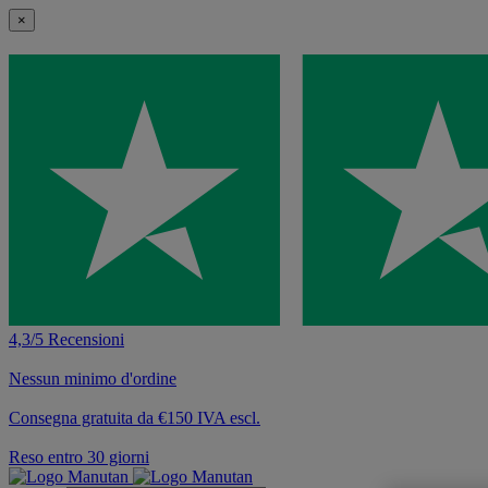
×
4,3/5 Recensioni
Nessun minimo d'ordine
Consegna gratuita da €150 IVA escl.
Reso entro 30 giorni