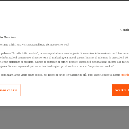
Contin
 carrello un prodotto:
in Manutan
ortante offrirti una visita personalizzata del nostro sito web!
 pulsante "Accetta tutti i cookie", la nostra piattaforma sarà in grado di scambiare informazioni con il tuo brows
Prodotti in pron
e informazioni consentono al nostro team di marketing e ai nostri partner Internet di misurare le prestazioni de
Manutan Expert
e le tue preferenze di acquisto. Questo ci consente di offrirti prodotti ancora più personalizzati in base alle tue e
eguata. Se vuoi saperne di più sulle finalità di ogni tipo di cookie, clicca su "impostazioni cookie".
 continuare la tua visita senza cookie, sei libero di farlo! Per saperne di più, puoi anche leggere la nostra
politi
ioni cookie
Accetta t