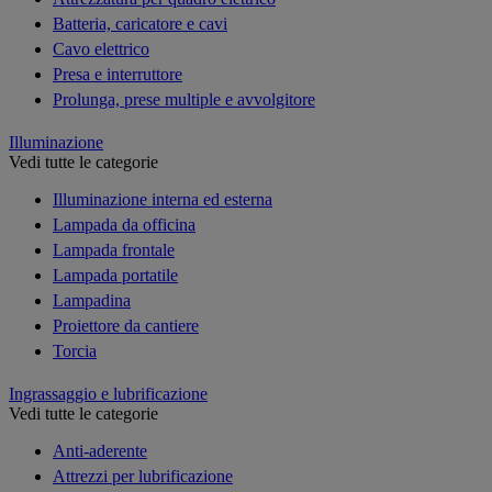
Batteria, caricatore e cavi
Cavo elettrico
Presa e interruttore
Prolunga, prese multiple e avvolgitore
Illuminazione
Vedi tutte le categorie
Illuminazione interna ed esterna
Lampada da officina
Lampada frontale
Lampada portatile
Lampadina
Proiettore da cantiere
Torcia
Ingrassaggio e lubrificazione
Vedi tutte le categorie
Anti-aderente
Attrezzi per lubrificazione