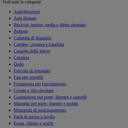
Vedi tutte le categorie
Antivibrazioni
Asta filettata
Boccola, inserto, molla e filetto riportato
Bullone
Calamita di fissaggio
Cardine, cerniera e bandella
Cassetta delle lettere
Cerniera
Dado
Fascetta di serraggio
Fascette serrafili
Ferramenta per l'arredamento
Giunto e clip circolare
Guarnizione per porte, finestre e cancelli
Maniglia per porte, finestre e mobili
Manopola di posizionamento
Piedi di messa a livello
Punta, chiodo e graffe