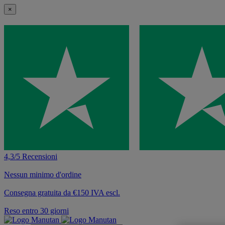
×
4,3/5 Recensioni
Nessun minimo d'ordine
Consegna gratuita da €150 IVA escl.
Reso entro 30 giorni