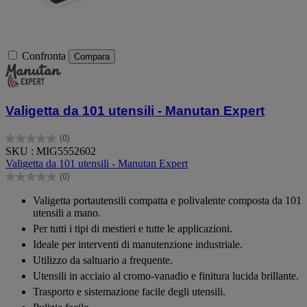
Confronta
Compara
Valigetta da 101 utensili - Manutan Expert
(0)
0.0
SKU : MIG5552602
su
Valigetta da 101 utensili - Manutan Expert
5
(0)
stelle.
0.0
su
Valigetta portautensili compatta e polivalente composta da 101
5
utensili a mano.
stelle.
Per tutti i tipi di mestieri e tutte le applicazioni.
Ideale per interventi di manutenzione industriale.
Utilizzo da saltuario a frequente.
Utensili in acciaio al cromo-vanadio e finitura lucida brillante.
Trasporto e sistemazione facile degli utensili.