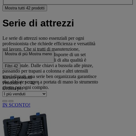
Mostra tutti 42 prodotti
Serie di attrezzi
Le serie di attrezzi sono essenziali per ogni
professionista che richiede efficienza e versatilità
sul lavoro. Che si tratti di manutenzione,
Mostra di più
Mostra meno
riparazioni o installazioni, disporre di un set
completo di utensili manuali di alta qualità è
fondamentale. Dalle chiavi a bussola alle pinze,
Filtri
42
passando per trapani a colonna e altri utensili
specializzati, una serie ben organizzata garantisce
Elenco prodotti
che abbiate sempre a portata di mano lo strumento
Prodotti:
( 1 - 42 )
giusto per ogni compito.
Ordina per
IN SCONTO!