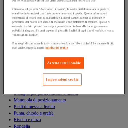
Antivibrazioni
Per noi è importante offrirti una visita personalizzata del nostro sito web!
Asta filettata
Cliccando sul pulsante "Accetta tutti i cookie", la nostra piattaforma sarà in grado di
scambiare informazioni con il tuo browser attraverso i cookie. Queste informazioni
Boccola, inserto, molla e filetto riportato
consentono al nostro team di marketing e ai nostri partner Internet di misurare le
Bullone
prestazioni del nostro sito Web e di analizzare le tue preferenze di acquisto. Questo ci
consente di offrirti prodotti ancora più personalizzati in base alle tue esigenze e una
Calamita di fissaggio
pubblicità adeguata. Se vuoi saperne di più sulle finalità di ogni tipo di cookie, clicca su
Cardine, cerniera e bandella
"impostazioni cookie".
Cassetta delle lettere
E se scegli di continuare la tua visita senza cookie, sei libero di farlo! Per saperne di più,
Cerniera
puoi anche leggere la nostra
politica dei cookie
Dado
Fascetta di serraggio
Accetta tutti i cookie
Fascette serrafili
Ferramenta per l'arredamento
Impostazioni cookie
Giunto e clip circolare
Guarnizione per porte, finestre e cancelli
Maniglia per porte, finestre e mobili
Manopola di posizionamento
Piedi di messa a livello
Punta, chiodo e graffe
Rivetto e pinza
Rondella