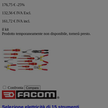
stelle.
176,75 €
-25%
132,56 €
IVA Escl.
161,72 € IVA incl.
il kit
Prodotto temporaneamente non disponibile, tornerà presto.
Confronta
Compara
Selezione elettricità di 15 strumenti