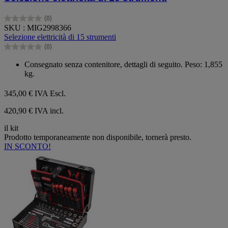
(0)
0.0
SKU : MIG2998366
su
Selezione elettricità di 15 strumenti
5
(0)
stelle.
0.0
su
Consegnato senza contenitore, dettagli di seguito. Peso: 1,855
5
kg.
stelle.
345,00 €
IVA Escl.
420,90 € IVA incl.
il kit
Prodotto temporaneamente non disponibile, tornerà presto.
IN SCONTO!