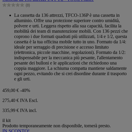
5
(0)
stelle.
0.0
su
La cassetta da 136 attrezzi, TFCO-136P è una cassetta in
5
alluminio. Offre una protezione superiore contro umidità,
stelle.
polvere e urti. Leggera rispetto alla sua capacità, facilita la
mobilità dei team di manutenzione mobili. Con 136 pezzi che
coprono i due formati quadrati più utilizzati, 1/4 e 1/2, questa
cassetta è la tua officina mobile tutto in uno. Formato da 1/4:
ideale per serraggio di precisione e accesso limitato
(elettronica, piccole macchine, regolazioni). Formato da 1/2:
indispensabile per la meccanica più pesante, l'allentamento
pesante dei bulloni e le applicazioni che richiedono una
coppia maggiore. La schiuma compatta mantiene saldamente
ogni pezzo, evitando che si crei disordine durante il trasporto
e gli urti.
459,00 €
-40%
275,40 €
IVA Escl.
335,99 € IVA incl.
il kit
Prodotto temporaneamente non disponibile, tornerà presto.
IN SCONTO!