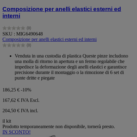
Composizione per anelli elastici esterni ed
interni
(0)
0.0
SKU : MIG6490648
su
Composizione per anelli elastici esterni ed interni
5
(0)
stelle.
0.0
su
Venduta in una custodia di plastica Queste pinze includono
5
una molla di ritorno in apertura e un fermo regolabile che
stelle.
impedisce la deformazione degli anelli elastici e garantisce
precisione durante il montaggio o la rimozione di 6 set di
punte dritte e piegate
186,25 €
-10%
167,62 €
IVA Escl.
204,50 € IVA incl.
il kit
Prodotto temporaneamente non disponibile, tornerà presto.
IN SCONTO!