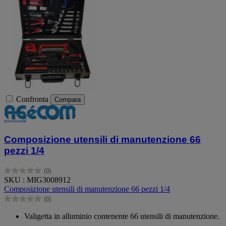
Confronta
Compara
Composizione utensili di manutenzione 66
pezzi 1/4
(0)
0.0
SKU : MIG3008912
su
Composizione utensili di manutenzione 66 pezzi 1/4
5
(0)
stelle.
0.0
su
Valigetta in alluminio contenente 66 utensili di manutenzione.
5