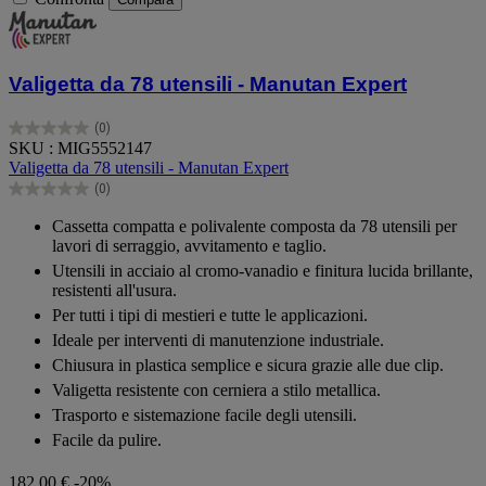
Valigetta da 78 utensili - Manutan Expert
(0)
0.0
SKU : MIG5552147
su
Valigetta da 78 utensili - Manutan Expert
5
(0)
stelle.
0.0
su
Cassetta compatta e polivalente composta da 78 utensili per
5
lavori di serraggio, avvitamento e taglio.
stelle.
Utensili in acciaio al cromo-vanadio e finitura lucida brillante,
resistenti all'usura.
Per tutti i tipi di mestieri e tutte le applicazioni.
Ideale per interventi di manutenzione industriale.
Chiusura in plastica semplice e sicura grazie alle due clip.
Valigetta resistente con cerniera a stilo metallica.
Trasporto e sistemazione facile degli utensili.
Facile da pulire.
182,00 €
-20%