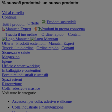
% nuovo/i prodotto/i:
un nuovo prodotto:
Vai al carrello
Continua
Prodotti sostenibili
Offerte
Tutti i prodotti
Manutan Expert
Prodotti in pronta consegna
Traccia il tuo ordine
Ordine rapido
Contatti
Offerte
Prodotti sostenibili
Manutan Expert
Traccia il tuo ordine
Ordine rapido
Contatti
Sicurezza e salute
Magazzino
Igiene
Ufficio e smart working
Imballaggio e contenitori
Forniture industriali e utensili
Spazi esterni
Ristorazione
Colla, adesivo e mastice
Vedi tutte le categorie
Accessori per colla, adesivo e silicone
Colla industriale e manutenzione