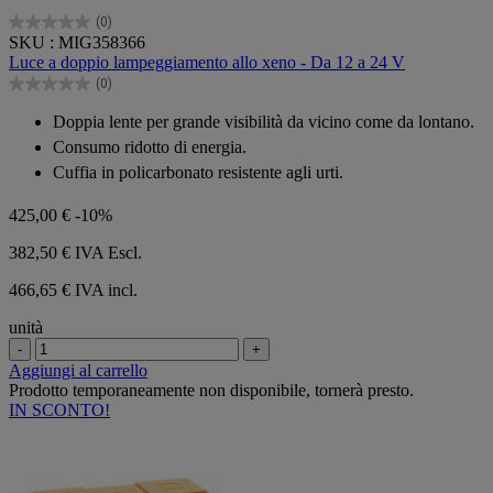
(0)
0.0
SKU : MIG358366
su
Luce a doppio lampeggiamento allo xeno - Da 12 a 24 V
5
(0)
stelle.
0.0
su
Doppia lente per grande visibilità da vicino come da lontano.
5
Consumo ridotto di energia.
stelle.
Cuffia in policarbonato resistente agli urti.
425,00 €
-10%
382,50 €
IVA Escl.
466,65 € IVA incl.
unità
-
+
Aggiungi al carrello
Prodotto temporaneamente non disponibile, tornerà presto.
IN SCONTO!