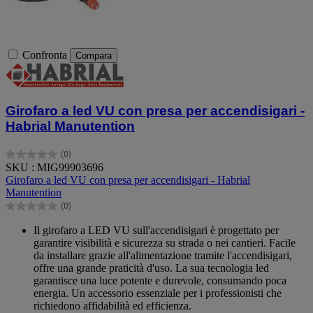
Confronta
Compara
Girofaro a led VU con presa per accendisigari -
Habrial Manutention
(0)
0.0
SKU : MIG99903696
su
Girofaro a led VU con presa per accendisigari - Habrial
5
Manutention
stelle.
(0)
0.0
su
Il girofaro a LED VU sull'accendisigari è progettato per
5
garantire visibilità e sicurezza su strada o nei cantieri. Facile
stelle.
da installare grazie all'alimentazione tramite l'accendisigari,
offre una grande praticità d'uso. La sua tecnologia led
garantisce una luce potente e durevole, consumando poca
energia. Un accessorio essenziale per i professionisti che
richiedono affidabilità ed efficienza.