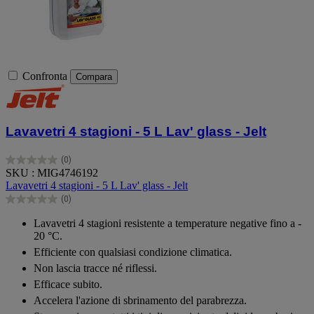
Confronta
Compara
Lavavetri 4 stagioni - 5 L Lav' glass - Jelt
(0)
0.0
SKU : MIG4746192
su
Lavavetri 4 stagioni - 5 L Lav' glass - Jelt
5
(0)
stelle.
0.0
su
Lavavetri 4 stagioni resistente a temperature negative fino a ‐
5
20 °C.
stelle.
Efficiente con qualsiasi condizione climatica.
Non lascia tracce né riflessi.
Efficace subito.
Accelera l'azione di sbrinamento del parabrezza.