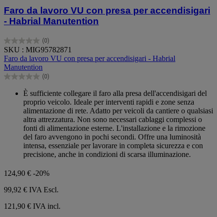
Faro da lavoro VU con presa per accendisigari
- Habrial Manutention
(0)
0.0
SKU : MIG95782871
su
Faro da lavoro VU con presa per accendisigari - Habrial
5
Manutention
stelle.
(0)
0.0
su
È sufficiente collegare il faro alla presa dell'accendisigari del
5
proprio veicolo. Ideale per interventi rapidi e zone senza
stelle.
alimentazione di rete. Adatto per veicoli da cantiere o qualsiasi
altra attrezzatura. Non sono necessari cablaggi complessi o
fonti di alimentazione esterne. L'installazione e la rimozione
del faro avvengono in pochi secondi. Offre una luminosità
intensa, essenziale per lavorare in completa sicurezza e con
precisione, anche in condizioni di scarsa illuminazione.
124,90 €
-20%
99,92 €
IVA Escl.
121,90 € IVA incl.