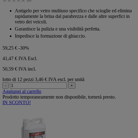
stelle.
0.0
su
Antigelo per vetro multiuso specifico che scioglie ed elimina
5
rapidamente la brina dal parabrezza e dalle altre superfici in
stelle.
vetro dei veicoli.
Garantisce la pulizia e una visibilità perfetta.
Impedisce la formazione di ghiaccio.
59,25 €
-30%
41,47 €
IVA Escl.
50,59 € IVA incl.
lotto di 12 pezzi
3,46 € IVA escl. per unità
-
+
Aggiungi al carrello
Prodotto temporaneamente non disponibile, tornerà presto.
IN SCONTO!