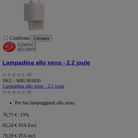
Confronta
Compara
Lampadina allo xeno - 2,2 joule
(0)
0.0
SKU : MIG361820
su
Lampadina allo xeno - 2,2 joule
5
(0)
stelle.
0.0
su
Per fari lampeggianti allo xeno.
5
stelle.
76,75 €
-15%
65,24 €
IVA Escl.
79,59 € IVA incl.