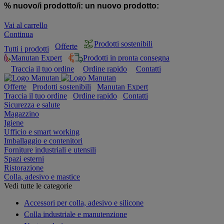
% nuovo/i prodotto/i:
un nuovo prodotto:
Vai al carrello
Continua
Prodotti sostenibili
Offerte
Tutti i prodotti
Manutan Expert
Prodotti in pronta consegna
Traccia il tuo ordine
Ordine rapido
Contatti
Offerte
Prodotti sostenibili
Manutan Expert
Traccia il tuo ordine
Ordine rapido
Contatti
Sicurezza e salute
Magazzino
Igiene
Ufficio e smart working
Imballaggio e contenitori
Forniture industriali e utensili
Spazi esterni
Ristorazione
Colla, adesivo e mastice
Vedi tutte le categorie
Accessori per colla, adesivo e silicone
Colla industriale e manutenzione