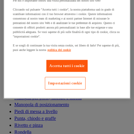
Antivibrazioni
Per noi è importante offrirti una visita personalizzata del nostro sito web!
Asta filettata
Cliccando sul pulsante "Accetta tutti i cookie", la nostra piattaforma sarà in grado di
scambiare informazioni con il tuo browser attraverso i cookie. Queste informazioni
Boccola, inserto, molla e filetto riportato
consentono al nostro team di marketing e ai nostri partner Internet di misurare le
Bullone
prestazioni del nostro sito Web e di analizzare le tue preferenze di acquisto. Questo ci
consente di offrirti prodotti ancora più personalizzati in base alle tue esigenze e una
Calamita di fissaggio
pubblicità adeguata. Se vuoi saperne di più sulle finalità di ogni tipo di cookie, clicca su
Cardine, cerniera e bandella
"impostazioni cookie".
Cassetta delle lettere
E se scegli di continuare la tua visita senza cookie, sei libero di farlo! Per saperne di più,
Cerniera
puoi anche leggere la nostra
politica dei cookie
Dado
Fascetta di serraggio
Accetta tutti i cookie
Fascette serrafili
Ferramenta per l'arredamento
Impostazioni cookie
Giunto e clip circolare
Guarnizione per porte, finestre e cancelli
Maniglia per porte, finestre e mobili
Manopola di posizionamento
Piedi di messa a livello
Punta, chiodo e graffe
Rivetto e pinza
Rondella