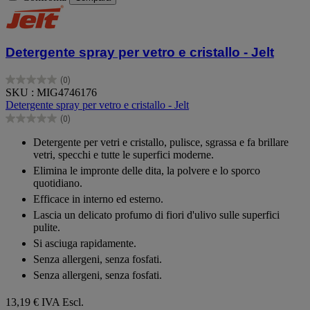
Detergente spray per vetro e cristallo - Jelt
(0)
0.0
SKU : MIG4746176
su
Detergente spray per vetro e cristallo - Jelt
5
(0)
stelle.
0.0
su
Detergente per vetri e cristallo, pulisce, sgrassa e fa brillare
5
vetri, specchi e tutte le superfici moderne.
stelle.
Elimina le impronte delle dita, la polvere e lo sporco
quotidiano.
Efficace in interno ed esterno.
Lascia un delicato profumo di fiori d'ulivo sulle superfici
pulite.
Si asciuga rapidamente.
Senza allergeni, senza fosfati.
Senza allergeni, senza fosfati.
13,19 €
IVA Escl.