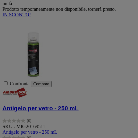
unità
Prodotto temporaneamente non disponibile, tornerà presto.
IN SCONTO!
Confronta
Compara
Antigelo per vetro - 250 mL
(0)
0.0
SKU : MIG20169511
su
Antigelo per vetro - 250 mL
5
(0)