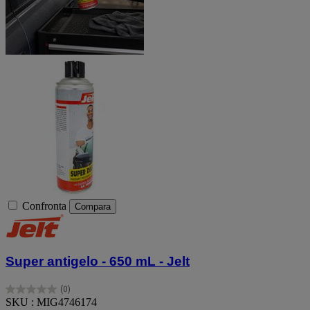
Confronta
Compara
Super antigelo - 650 mL - Jelt
(0)
0.0
SKU : MIG4746174
su