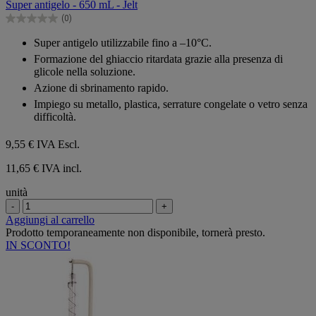
Super antigelo - 650 mL - Jelt
5
(0)
stelle.
0.0
su
Super antigelo utilizzabile fino a –10°C.
5
Formazione del ghiaccio ritardata grazie alla presenza di
stelle.
glicole nella soluzione.
Azione di sbrinamento rapido.
Impiego su metallo, plastica, serrature congelate o vetro senza
difficoltà.
9,55 €
IVA Escl.
11,65 € IVA incl.
unità
-
+
Aggiungi al carrello
Prodotto temporaneamente non disponibile, tornerà presto.
IN SCONTO!