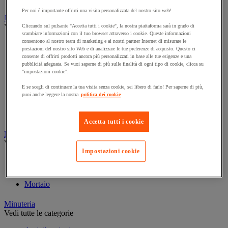
Per noi è importante offrirti una visita personalizzata del nostro sito web!
Marcatura
Vedi tutte le categorie
Cliccando sul pulsante "Accetta tutti i cookie", la nostra piattaforma sarà in grado di
scambiare informazioni con il tuo browser attraverso i cookie. Queste informazioni
consentono al nostro team di marketing e ai nostri partner Internet di misurare le
Incisione
prestazioni del nostro sito Web e di analizzare le tue preferenze di acquisto. Questo ci
Marcatura industriale
consente di offrirti prodotti ancora più personalizzati in base alle tue esigenze e una
pubblicità adeguata. Se vuoi saperne di più sulle finalità di ogni tipo di cookie, clicca su
Marcatura permanente
"impostazioni cookie".
Marcatura temporanea
E se scegli di continuare la tua visita senza cookie, sei libero di farlo! Per saperne di più,
Nastro adesivo di marcatura
puoi anche leggere la nostra
politica dei cookie
Reperimento
Segnaletica in magazzino
Accetta tutti i cookie
Materiali per la finitura e l'edilizia
Vedi tutte le categorie
Impostazioni cookie
Cemento, calcestruzzo e conglomerato bituminoso
Colla e pareti da pavimento
Mortaio
Minuteria
Vedi tutte le categorie