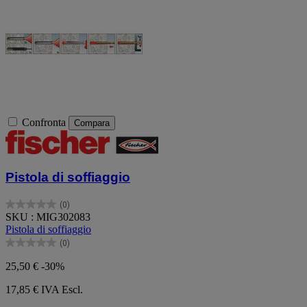
Confronta
Compara
Pistola di soffiaggio
(0)
0.0
SKU : MIG302083
su
Pistola di soffiaggio
5
(0)
stelle.
0.0
su
25,50 €
-30%
5
stelle.
17,85 €
IVA Escl.