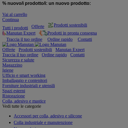
% nuovo/i prodotto/i:
un nuovo prodotto:
Vai al carrello
Continua
Prodotti sostenibili
Offerte
Tutti i prodotti
Manutan Expert
Prodotti in pronta consegna
Traccia il tuo ordine
Ordine rapido
Contatti
Offerte
Prodotti sostenibili
Manutan Expert
Traccia il tuo ordine
Ordine rapido
Contatti
Sicurezza e salute
Magazzino
Igiene
Ufficio e smart working
Imballaggio e contenitori
Forniture industriali e utensili
Spazi esterni
Ristorazione
Colla, adesivo e mastice
Vedi tutte le categorie
Accessori per colla, adesivo e silicone
Colla industriale e manutenzione