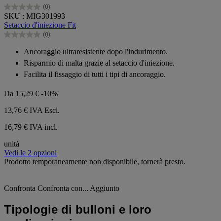
(0)
0.0
SKU : MIG301993
su
Setaccio d'iniezione Fit
5
(0)
stelle.
0.0
su
Ancoraggio ultraresistente dopo l'indurimento.
5
Risparmio di malta grazie al setaccio d'iniezione.
stelle.
Facilita il fissaggio di tutti i tipi di ancoraggio.
Da
15,29 €
-10%
13,76 €
IVA Escl.
16,79 € IVA incl.
unità
Vedi le 2 opzioni
Prodotto temporaneamente non disponibile, tornerà presto.
Confronta
Confronta con...
Aggiunto
Tipologie di bulloni e loro