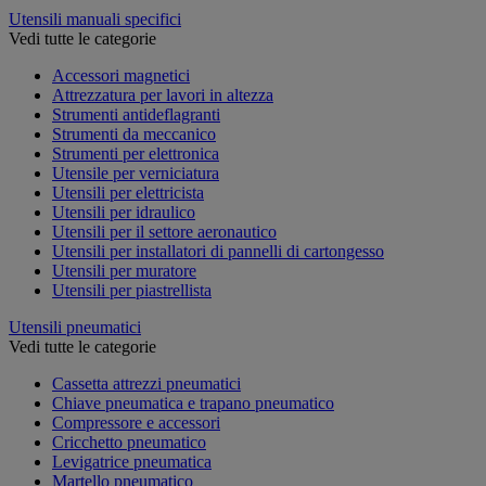
Utensili manuali specifici
Vedi tutte le categorie
Accessori magnetici
Attrezzatura per lavori in altezza
Strumenti antideflagranti
Strumenti da meccanico
Strumenti per elettronica
Utensile per verniciatura
Utensili per elettricista
Utensili per idraulico
Utensili per il settore aeronautico
Utensili per installatori di pannelli di cartongesso
Utensili per muratore
Utensili per piastrellista
Utensili pneumatici
Vedi tutte le categorie
Cassetta attrezzi pneumatici
Chiave pneumatica e trapano pneumatico
Compressore e accessori
Cricchetto pneumatico
Levigatrice pneumatica
Martello pneumatico