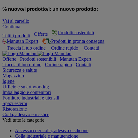
% nuovo/i prodotto/i:
un nuovo prodotto:
Vai al carrello
Continua
Prodotti sostenibili
Offerte
Tutti i prodotti
Manutan Expert
Prodotti in pronta consegna
Traccia il tuo ordine
Ordine rapido
Contatti
Offerte
Prodotti sostenibili
Manutan Expert
Traccia il tuo ordine
Ordine rapido
Contatti
Sicurezza e salute
Magazzino
Igiene
Ufficio e smart working
Imballaggio e contenitori
Forniture industriali e utensili
Spazi esterni
Ristorazione
Colla, adesivo e mastice
Vedi tutte le categorie
Accessori per colla, adesivo e silicone
Colla industriale e manutenzione