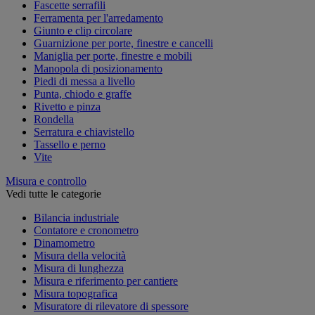
Fascette serrafili
Ferramenta per l'arredamento
Giunto e clip circolare
Guarnizione per porte, finestre e cancelli
Maniglia per porte, finestre e mobili
Manopola di posizionamento
Piedi di messa a livello
Punta, chiodo e graffe
Rivetto e pinza
Rondella
Serratura e chiavistello
Tassello e perno
Vite
Misura e controllo
Vedi tutte le categorie
Bilancia industriale
Contatore e cronometro
Dinamometro
Misura della velocità
Misura di lunghezza
Misura e riferimento per cantiere
Misura topografica
Misuratore di rilevatore di spessore