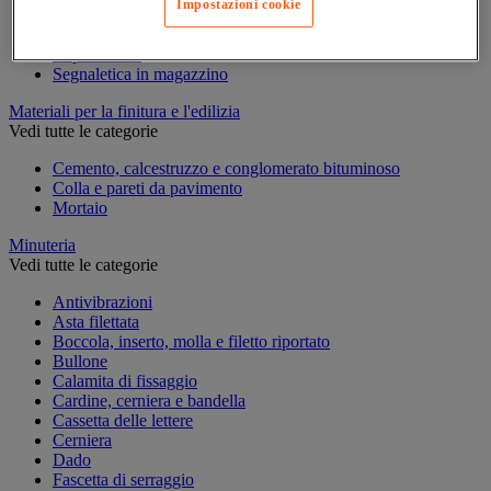
Impostazioni cookie
Marcatura temporanea
Nastro adesivo di marcatura
Reperimento
Segnaletica in magazzino
Materiali per la finitura e l'edilizia
Vedi tutte le categorie
Cemento, calcestruzzo e conglomerato bituminoso
Colla e pareti da pavimento
Mortaio
Minuteria
Vedi tutte le categorie
Antivibrazioni
Asta filettata
Boccola, inserto, molla e filetto riportato
Bullone
Calamita di fissaggio
Cardine, cerniera e bandella
Cassetta delle lettere
Cerniera
Dado
Fascetta di serraggio