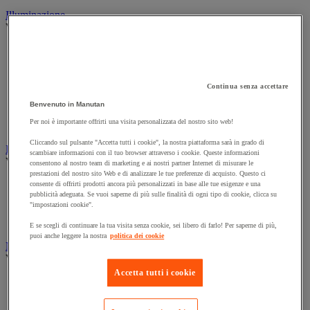
Illuminazione
Vedi tutte le categorie
Illuminazione interna ed esterna
Lampada da officina
Lampada frontale
Lampada portatile
Continua senza accettare
Lampadina
Benvenuto in Manutan
Proiettore da cantiere
Per noi è importante offrirti una visita personalizzata del nostro sito web!
Torcia
Cliccando sul pulsante "Accetta tutti i cookie", la nostra piattaforma sarà in grado di
Ingrassaggio e lubrificazione
scambiare informazioni con il tuo browser attraverso i cookie. Queste informazioni
Vedi tutte le categorie
consentono al nostro team di marketing e ai nostri partner Internet di misurare le
prestazioni del nostro sito Web e di analizzare le tue preferenze di acquisto. Questo ci
Anti-aderente
consente di offrirti prodotti ancora più personalizzati in base alle tue esigenze e una
pubblicità adeguata. Se vuoi saperne di più sulle finalità di ogni tipo di cookie, clicca su
Attrezzi per lubrificazione
"impostazioni cookie".
Grasso e olio
Lubrificante e sbloccante
E se scegli di continuare la tua visita senza cookie, sei libero di farlo! Per saperne di più,
puoi anche leggere la nostra
politica dei cookie
Marcatura
Vedi tutte le categorie
Accetta tutti i cookie
Incisione
Marcatura industriale
Marcatura permanente