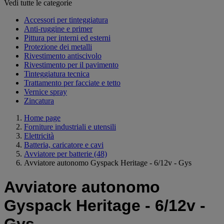
Vedi tutte le categorie
Accessori per tinteggiatura
Anti-ruggine e primer
Pittura per interni ed esterni
Protezione dei metalli
Rivestimento antiscivolo
Rivestimento per il pavimento
Tinteggiatura tecnica
Trattamento per facciate e tetto
Vernice spray
Zincatura
Home page
Forniture industriali e utensili
Elettricità
Batteria, caricatore e cavi
Avviatore per batterie
(48)
Avviatore autonomo Gyspack Heritage - 6/12v - Gys
Avviatore autonomo
Gyspack Heritage - 6/12v -