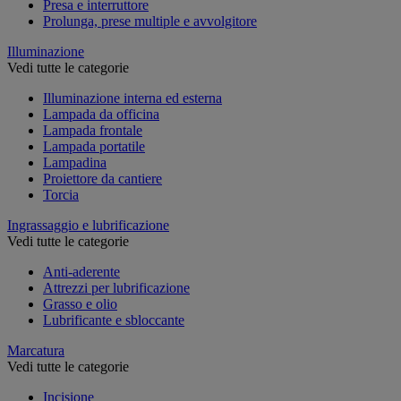
Presa e interruttore
Prolunga, prese multiple e avvolgitore
Illuminazione
Vedi tutte le categorie
Illuminazione interna ed esterna
Lampada da officina
Lampada frontale
Lampada portatile
Lampadina
Proiettore da cantiere
Torcia
Ingrassaggio e lubrificazione
Vedi tutte le categorie
Anti-aderente
Attrezzi per lubrificazione
Grasso e olio
Lubrificante e sbloccante
Marcatura
Vedi tutte le categorie
Incisione