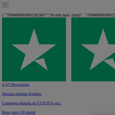
×
{ "7000000000002562607":"Ø utile max. (mm)" , "70000000000025
4,3/5 Recensioni
Nessun minimo d'ordine
Consegna gratuita da €150 IVA escl.
Reso entro 30 giorni