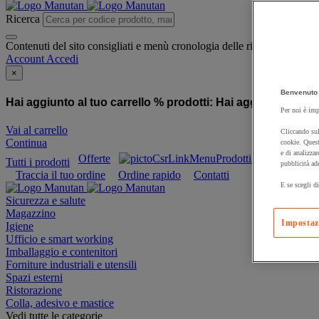
Ricerca
Contenuti del sito consigliati e menù cronologia delle ricerche
Account
Accedi
×
Benvenuto 
Hai aggiunto al tuo carrello % prodotti:
Hai aggiunto al tuo
Per noi è imp
Vai al carrello
Cliccando sul
Continua
cookie. Quest
e di analizzar
Offerte
Prodotti sostenibili
Tutti i prodotti
pubblicità ad
Traccia il tuo ordine
Ordine rapido
Contatti
E se scegli di
Sicurezza e salute
Magazzino
Impostaz
Igiene
Ufficio e smart working
Imballaggio e contenitori
Forniture industriali e utensili
Spazi esterni
Ristorazione
Colla, adesivo e mastice
Vedi tutte le categorie