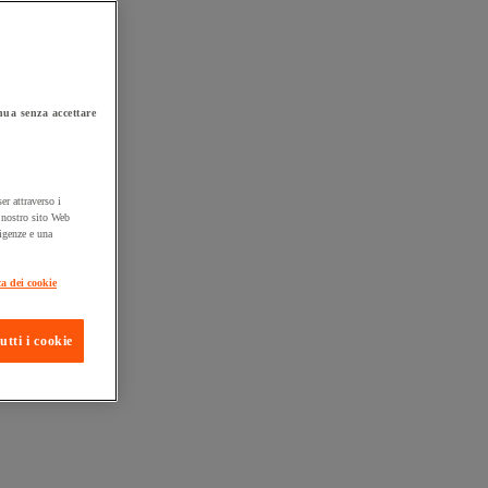
ua senza accettare
er attraverso i
l nostro sito Web
sigenze e una
ta consegna
ca dei cookie
utti i cookie