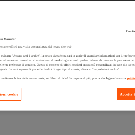
Contin
in Manutan
 carrello un prodotto:
ortante offrirti una visita personalizzata del nostro sito web!
 pulsante "Accetta tutti i cookie", la nostra piattaforma sarà in grado di scambiare informazioni con il tuo brows
e informazioni consentono al nostro team di marketing e ai nostri partner Internet di misurare le prestazioni de
e le tue preferenze di acquisto. Questo ci consente di offrirti prodotti ancora più personalizzati in base alle tue e
Prodotti in pron
Manutan Expert
eguata. Se vuoi saperne di più sulle finalità di ogni tipo di cookie, clicca su "impostazioni cookie".
 continuare la tua visita senza cookie, sei libero di farlo! Per saperne di più, puoi anche leggere la nostra
politi
ioni cookie
Accetta t