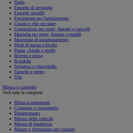
Dado
Fascetta di serraggio
Fascette serrafili
Ferramenta per l'arredamento
Giunto e clip circolare
Guarnizione per porte, finestre e cancelli
Maniglia per porte, finestre e mobili
Manopola di posizionamento
Piedi di messa a livello
Punta, chiodo e graffe
Rivetto e pinza
Rondella
Serratura e chiavistello
Tassello e perno
Vite
Misura e controllo
Vedi tutte le categorie
Bilancia industriale
Contatore e cronometro
Dinamometro
Misura della velocità
Misura di lunghezza
Misura e riferimento per cantiere