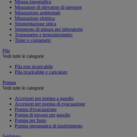
Misura topografica
Misuratore di rilevatore di spessore
Misurazione ambientale
Misurazione elettrica
Strumentazione ottica
Strumento di misura per laboratorio
Termometro e termoigrometro
Timer e contametri
Pila
Vedi tutte le categorie
Pila non ricaricabile
Pila ricaricabile e caricatore
Pompa
Vedi tutte le categorie
Accessori per pompa a gasolio
Accessori per pompa di evacuazione
Pompa d'evacuazione
Pompa di travaso per gasolio
Pompa per fusto
Pompa pneumatica di trasferimento
Saldatura