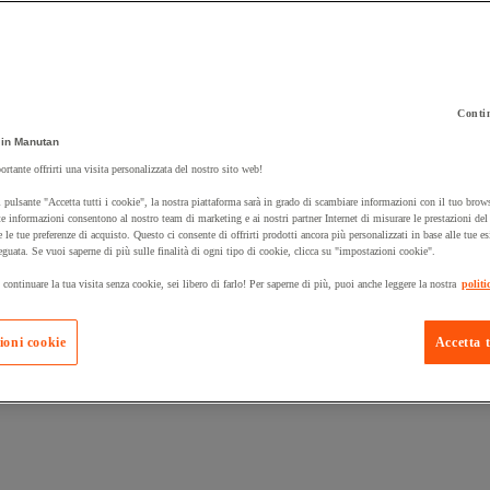
Contin
in Manutan
 carrello un prodotto:
ortante offrirti una visita personalizzata del nostro sito web!
 pulsante "Accetta tutti i cookie", la nostra piattaforma sarà in grado di scambiare informazioni con il tuo brows
e informazioni consentono al nostro team di marketing e ai nostri partner Internet di misurare le prestazioni de
e le tue preferenze di acquisto. Questo ci consente di offrirti prodotti ancora più personalizzati in base alle tue e
Prodotti in pron
Manutan Expert
eguata. Se vuoi saperne di più sulle finalità di ogni tipo di cookie, clicca su "impostazioni cookie".
 continuare la tua visita senza cookie, sei libero di farlo! Per saperne di più, puoi anche leggere la nostra
politi
ioni cookie
Accetta t