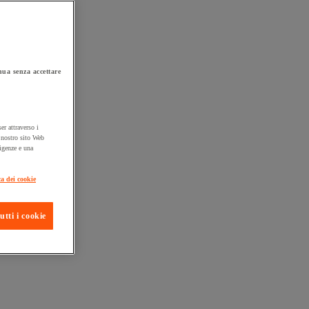
ua senza accettare
er attraverso i
l nostro sito Web
sigenze e una
ta consegna
ca dei cookie
utti i cookie