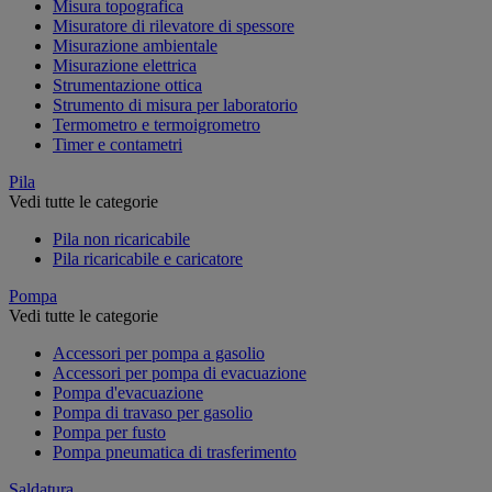
Misura topografica
Misuratore di rilevatore di spessore
Misurazione ambientale
Misurazione elettrica
Strumentazione ottica
Strumento di misura per laboratorio
Termometro e termoigrometro
Timer e contametri
Pila
Vedi tutte le categorie
Pila non ricaricabile
Pila ricaricabile e caricatore
Pompa
Vedi tutte le categorie
Accessori per pompa a gasolio
Accessori per pompa di evacuazione
Pompa d'evacuazione
Pompa di travaso per gasolio
Pompa per fusto
Pompa pneumatica di trasferimento
Saldatura