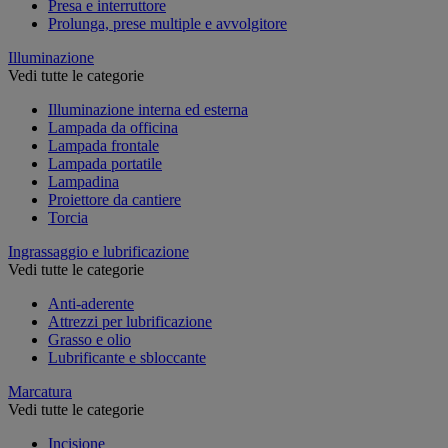
Presa e interruttore
Prolunga, prese multiple e avvolgitore
Illuminazione
Vedi tutte le categorie
Illuminazione interna ed esterna
Lampada da officina
Lampada frontale
Lampada portatile
Lampadina
Proiettore da cantiere
Torcia
Ingrassaggio e lubrificazione
Vedi tutte le categorie
Anti-aderente
Attrezzi per lubrificazione
Grasso e olio
Lubrificante e sbloccante
Marcatura
Vedi tutte le categorie
Incisione