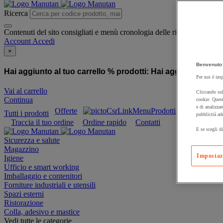
Ricerca
Contenuti del sito consigliati e menù cronologia delle ricerche
Account
Accedi
×
Benvenuto 
Hai aggiunto al tuo carrello % prodotti:
Hai aggiunto al tuo
Per noi è imp
Vai al carrello
Cliccando sul
Continua
cookie. Quest
e di analizzar
Offerte
Prodotti sostenibili
Tutti i prodotti
pubblicità ad
Traccia il tuo ordine
Ordine rapido
Contatti
E se scegli di
Sicurezza e salute
Magazzino
Impostaz
Igiene
Ufficio e smart working
Imballaggio e contenitori
Forniture industriali e utensili
Spazi esterni
Ristorazione
Colla, adesivo e mastice
Vedi tutte le categorie