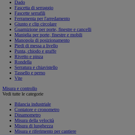
Dado
Fascetta di serraggio
Fascette serrafili
Ferramenta per l'arredamento
Giunto e clip circolare
Guarnizione per porte, finestre e cancelli
Maniglia per porte, finestre e mobili
Manopola di posizionamento
Piedi di messa a livello
Punta, chiodo e graffe
Rivetto e pinza
Rondella
Serratura e chiavistello
Tassello e perno
Vite
Misura e controllo
Vedi tutte le categorie
Bilancia industriale
Contatore e cronometro
Dinamometro
Misura della velocità
Misura di lunghezza
Misura e riferimento per cantiere