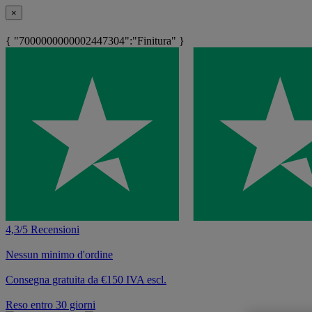
×
{ "7000000000002447304":"Finitura" }
4,3/5 Recensioni
Nessun minimo d'ordine
Consegna gratuita da €150 IVA escl.
Reso entro 30 giorni