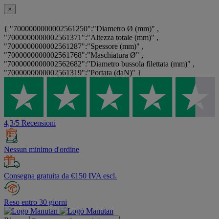
×
{ "7000000000002561250":"Diametro Ø (mm)" ,
"7000000000002561371":"Altezza totale (mm)" ,
"7000000000002561287":"Spessore (mm)" ,
"7000000000002561768":"Maschiatura Ø" ,
"7000000000002562682":"Diametro bussola filettata (mm)" ,
"7000000000002561319":"Portata (daN)" }
4,3/5 Recensioni
Nessun minimo d'ordine
Consegna gratuita da €150 IVA escl.
Reso entro 30 giorni