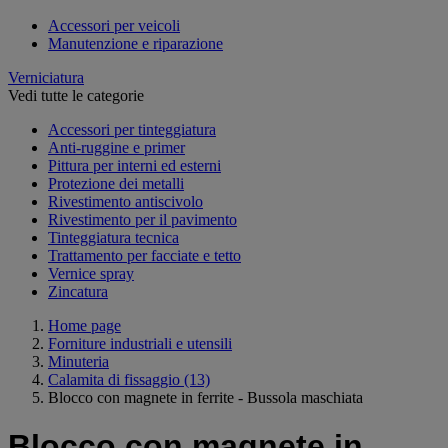
Accessori per veicoli
Manutenzione e riparazione
Verniciatura
Vedi tutte le categorie
Accessori per tinteggiatura
Anti-ruggine e primer
Pittura per interni ed esterni
Protezione dei metalli
Rivestimento antiscivolo
Rivestimento per il pavimento
Tinteggiatura tecnica
Trattamento per facciate e tetto
Vernice spray
Zincatura
Home page
Forniture industriali e utensili
Minuteria
Calamita di fissaggio
(13)
Blocco con magnete in ferrite - Bussola maschiata
Blocco con magnete in