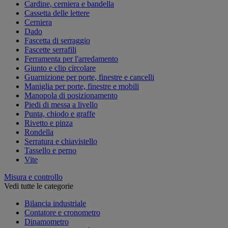
Cardine, cerniera e bandella
Cassetta delle lettere
Cerniera
Dado
Fascetta di serraggio
Fascette serrafili
Ferramenta per l'arredamento
Giunto e clip circolare
Guarnizione per porte, finestre e cancelli
Maniglia per porte, finestre e mobili
Manopola di posizionamento
Piedi di messa a livello
Punta, chiodo e graffe
Rivetto e pinza
Rondella
Serratura e chiavistello
Tassello e perno
Vite
Misura e controllo
Vedi tutte le categorie
Bilancia industriale
Contatore e cronometro
Dinamometro