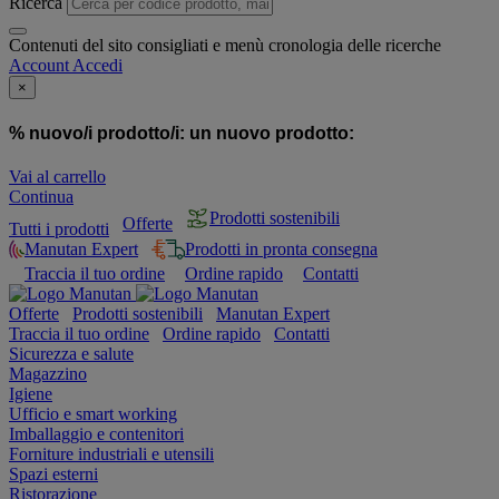
Ricerca
Contenuti del sito consigliati e menù cronologia delle ricerche
Account
Accedi
×
% nuovo/i prodotto/i:
un nuovo prodotto:
Vai al carrello
Continua
Prodotti sostenibili
Offerte
Tutti i prodotti
Manutan Expert
Prodotti in pronta consegna
Traccia il tuo ordine
Ordine rapido
Contatti
Offerte
Prodotti sostenibili
Manutan Expert
Traccia il tuo ordine
Ordine rapido
Contatti
Sicurezza e salute
Magazzino
Igiene
Ufficio e smart working
Imballaggio e contenitori
Forniture industriali e utensili
Spazi esterni
Ristorazione