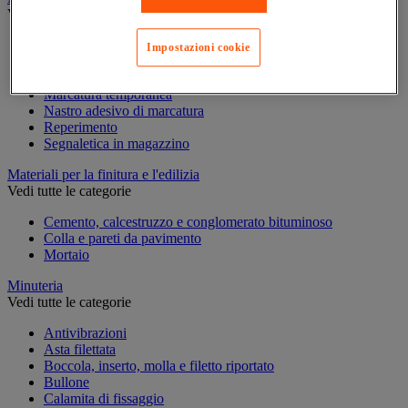
Vedi tutte le categorie
Incisione
Impostazioni cookie
Marcatura industriale
Marcatura permanente
Marcatura temporanea
Nastro adesivo di marcatura
Reperimento
Segnaletica in magazzino
Materiali per la finitura e l'edilizia
Vedi tutte le categorie
Cemento, calcestruzzo e conglomerato bituminoso
Colla e pareti da pavimento
Mortaio
Minuteria
Vedi tutte le categorie
Antivibrazioni
Asta filettata
Boccola, inserto, molla e filetto riportato
Bullone
Calamita di fissaggio