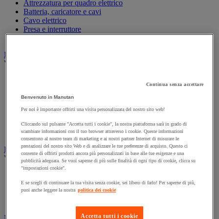
Attrezzatura per quadro elettrico
Batteria, caricatore e cavi
Cavo elettrico
Presa e interruttore
Prolunga, prese multiple e avvolgitore
Illuminazione
Vedi tutte le categorie
Illuminazione interna ed esterna
Continua senza accettare
Lampada da officina
Lampada frontale
Benvenuto in Manutan
Lampada portatile
Per noi è importante offrirti una visita personalizzata del nostro sito web!
Lampadina
Proiettore da cantiere
Cliccando sul pulsante "Accetta tutti i cookie", la nostra piattaforma sarà in grado di
Torcia
scambiare informazioni con il tuo browser attraverso i cookie. Queste informazioni
consentono al nostro team di marketing e ai nostri partner Internet di misurare le
prestazioni del nostro sito Web e di analizzare le tue preferenze di acquisto. Questo ci
Ingrassaggio e lubrificazione
consente di offrirti prodotti ancora più personalizzati in base alle tue esigenze e una
Vedi tutte le categorie
pubblicità adeguata. Se vuoi saperne di più sulle finalità di ogni tipo di cookie, clicca su
"impostazioni cookie".
Anti-aderente
Attrezzi per lubrificazione
E se scegli di continuare la tua visita senza cookie, sei libero di farlo! Per saperne di più,
puoi anche leggere la nostra
politica dei cookie
Grasso e olio
Lubrificante e sbloccante
Accetta tutti i cookie
Marcatura