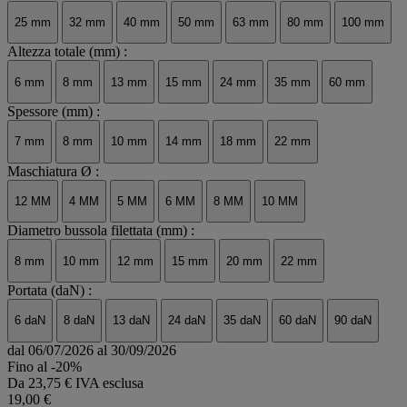
25 mm
32 mm
40 mm
50 mm
63 mm
80 mm
100 mm
Altezza totale (mm) :
6 mm
8 mm
13 mm
15 mm
24 mm
35 mm
60 mm
Spessore (mm) :
7 mm
8 mm
10 mm
14 mm
18 mm
22 mm
Maschiatura Ø :
12 MM
4 MM
5 MM
6 MM
8 MM
10 MM
Diametro bussola filettata (mm) :
8 mm
10 mm
12 mm
15 mm
20 mm
22 mm
Portata (daN) :
6 daN
8 daN
13 daN
24 daN
35 daN
60 daN
90 daN
dal 06/07/2026 al 30/09/2026
Fino al -20%
Da
23,75 € IVA esclusa
19,00 €