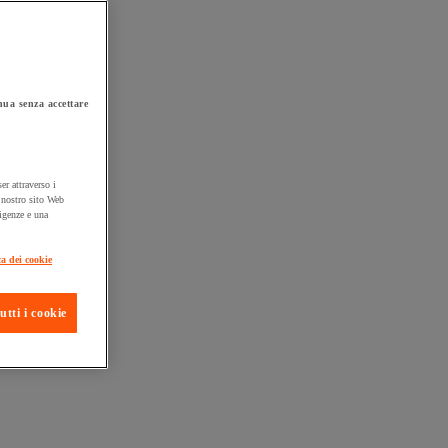
ua senza accettare
er attraverso i
l nostro sito Web
sigenze e una
ta consegna
ca dei cookie
utti i cookie