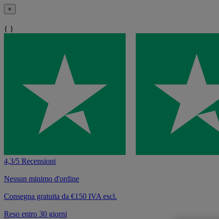
×
{ }
4,3/5 Recensioni
Nessun minimo d'ordine
Consegna gratuita da €150 IVA escl.
Reso entro 30 giorni