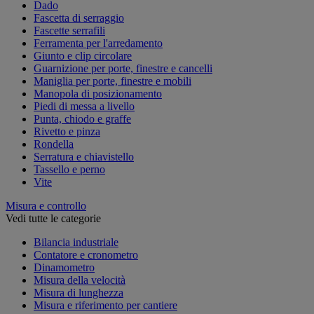
Dado
Fascetta di serraggio
Fascette serrafili
Ferramenta per l'arredamento
Giunto e clip circolare
Guarnizione per porte, finestre e cancelli
Maniglia per porte, finestre e mobili
Manopola di posizionamento
Piedi di messa a livello
Punta, chiodo e graffe
Rivetto e pinza
Rondella
Serratura e chiavistello
Tassello e perno
Vite
Misura e controllo
Vedi tutte le categorie
Bilancia industriale
Contatore e cronometro
Dinamometro
Misura della velocità
Misura di lunghezza
Misura e riferimento per cantiere