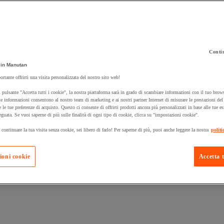
Contin
in Manutan
 carrello un prodotto:
ortante offrirti una visita personalizzata del nostro sito web!
 pulsante "Accetta tutti i cookie", la nostra piattaforma sarà in grado di scambiare informazioni con il tuo brows
e informazioni consentono al nostro team di marketing e ai nostri partner Internet di misurare le prestazioni de
e le tue preferenze di acquisto. Questo ci consente di offrirti prodotti ancora più personalizzati in base alle tue e
Prodotti in pron
Manutan Expert
eguata. Se vuoi saperne di più sulle finalità di ogni tipo di cookie, clicca su "impostazioni cookie".
 continuare la tua visita senza cookie, sei libero di farlo! Per saperne di più, puoi anche leggere la nostra
politi
ioni cookie
Accetta t