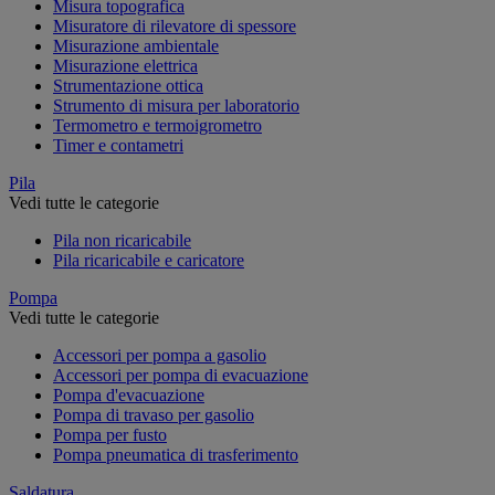
Misura topografica
Misuratore di rilevatore di spessore
Misurazione ambientale
Misurazione elettrica
Strumentazione ottica
Strumento di misura per laboratorio
Termometro e termoigrometro
Timer e contametri
Pila
Vedi tutte le categorie
Pila non ricaricabile
Pila ricaricabile e caricatore
Pompa
Vedi tutte le categorie
Accessori per pompa a gasolio
Accessori per pompa di evacuazione
Pompa d'evacuazione
Pompa di travaso per gasolio
Pompa per fusto
Pompa pneumatica di trasferimento
Saldatura