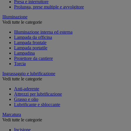
Presa e interruttore
Prolunga, prese multiple e avvolgitore
Illuminazione
Vedi tutte le categorie
Illuminazione interna ed esterna
Lampada da officina
Lampada frontale
Lampada portatile
Lampadina
Proiettore da cantiere
Torcia
Ingrassaggio e lubrificazione
Vedi tutte le categorie
Anti-aderente
Attrezzi per lubrificazione
Grasso e olio
Lubrificante e sbloccante
Marcatura
Vedi tutte le categorie
Incisione