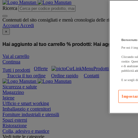
Ricerca
Contenuti del sito consigliati e menù cronologia delle ricerche
Account
Accedi
×
Benvenuto 
Hai aggiunto al tuo carrello % prodotti:
Hai aggiunto al tuo
Per noi è imp
Vai al carrello
Cliccando sul
Continua
cookie. Quest
e di analizzar
Offerte
Prodotti sostenibili
Tutti i prodotti
pubblicità ad
Traccia il tuo ordine
Ordine rapido
Contatti
E se scegli di
Sicurezza e salute
Magazzino
Impostaz
Igiene
Ufficio e smart working
Imballaggio e contenitori
Forniture industriali e utensili
Spazi esterni
Ristorazione
Colla, adesivo e mastice
Vedi tutte le categorie