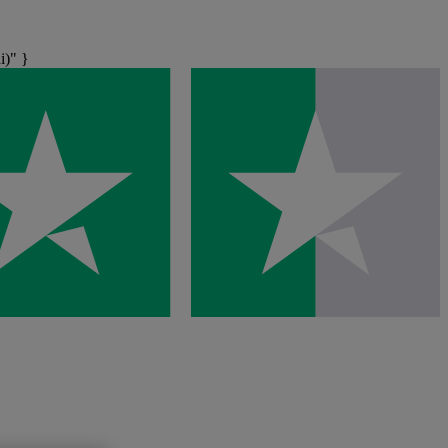
i)" }