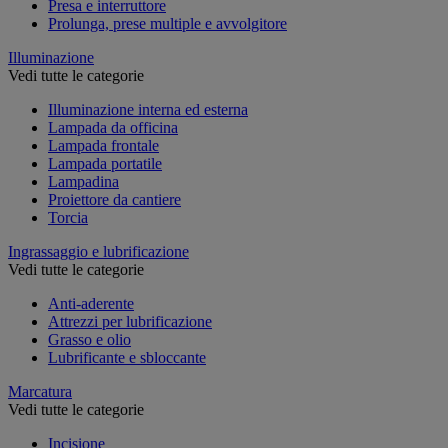
Presa e interruttore
Prolunga, prese multiple e avvolgitore
Illuminazione
Vedi tutte le categorie
Illuminazione interna ed esterna
Lampada da officina
Lampada frontale
Lampada portatile
Lampadina
Proiettore da cantiere
Torcia
Ingrassaggio e lubrificazione
Vedi tutte le categorie
Anti-aderente
Attrezzi per lubrificazione
Grasso e olio
Lubrificante e sbloccante
Marcatura
Vedi tutte le categorie
Incisione