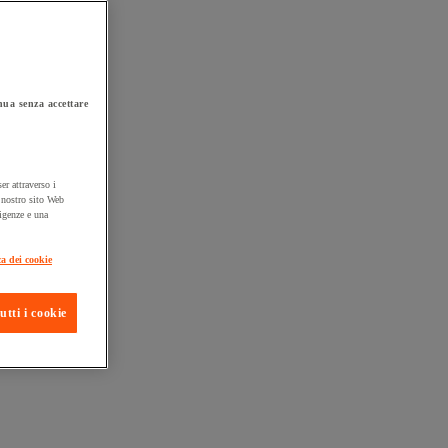
ua senza accettare
er attraverso i
l nostro sito Web
sigenze e una
ta consegna
ca dei cookie
utti i cookie