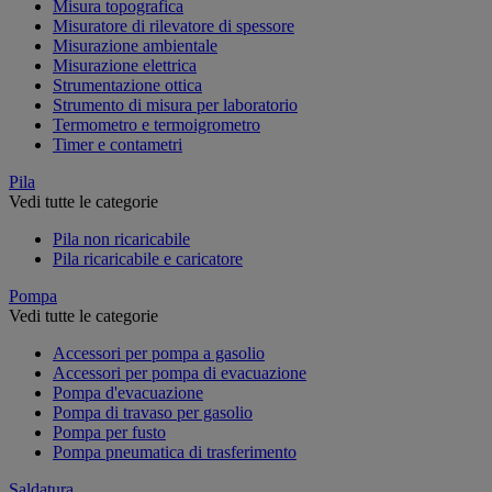
Misura topografica
Misuratore di rilevatore di spessore
Misurazione ambientale
Misurazione elettrica
Strumentazione ottica
Strumento di misura per laboratorio
Termometro e termoigrometro
Timer e contametri
Pila
Vedi tutte le categorie
Pila non ricaricabile
Pila ricaricabile e caricatore
Pompa
Vedi tutte le categorie
Accessori per pompa a gasolio
Accessori per pompa di evacuazione
Pompa d'evacuazione
Pompa di travaso per gasolio
Pompa per fusto
Pompa pneumatica di trasferimento
Saldatura