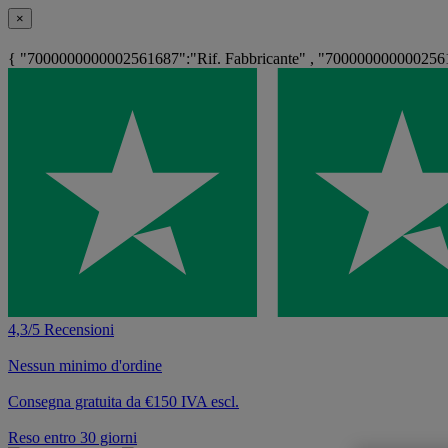
×
{ "7000000000002561687":"Rif. Fabbricante" , "7000000000002561
4,3/5 Recensioni
Nessun minimo d'ordine
Consegna gratuita da €150 IVA escl.
Reso entro 30 giorni