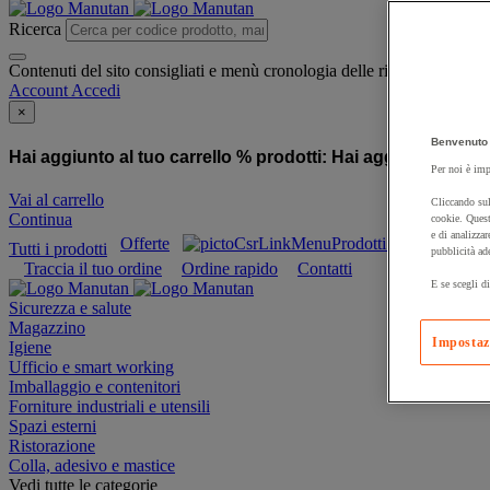
Ricerca
Contenuti del sito consigliati e menù cronologia delle ricerche
Account
Accedi
×
Benvenuto 
Hai aggiunto al tuo carrello % prodotti:
Hai aggiunto al tuo
Per noi è imp
Vai al carrello
Cliccando sul
Continua
cookie. Quest
e di analizzar
Offerte
Prodotti sostenibili
Tutti i prodotti
pubblicità ad
Traccia il tuo ordine
Ordine rapido
Contatti
E se scegli di
Sicurezza e salute
Magazzino
Impostaz
Igiene
Ufficio e smart working
Imballaggio e contenitori
Forniture industriali e utensili
Spazi esterni
Ristorazione
Colla, adesivo e mastice
Vedi tutte le categorie