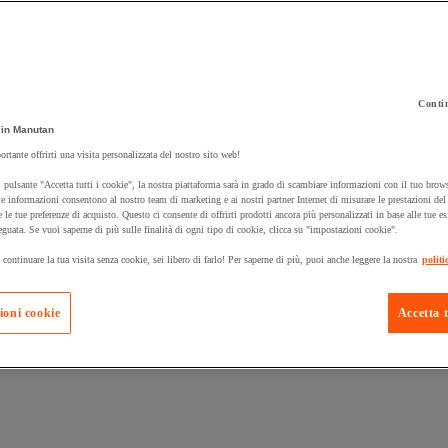
Contin
in Manutan
 carrello un prodotto:
ortante offrirti una visita personalizzata del nostro sito web!
 pulsante "Accetta tutti i cookie", la nostra piattaforma sarà in grado di scambiare informazioni con il tuo brows
e informazioni consentono al nostro team di marketing e ai nostri partner Internet di misurare le prestazioni de
e le tue preferenze di acquisto. Questo ci consente di offrirti prodotti ancora più personalizzati in base alle tue e
Prodotti in pron
Manutan Expert
eguata. Se vuoi saperne di più sulle finalità di ogni tipo di cookie, clicca su "impostazioni cookie".
 continuare la tua visita senza cookie, sei libero di farlo! Per saperne di più, puoi anche leggere la nostra
politi
ioni cookie
Accetta t