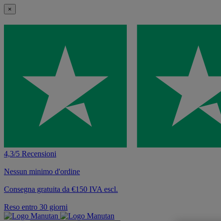
×
4,3/5 Recensioni
Nessun minimo d'ordine
Consegna gratuita da €150 IVA escl.
Reso entro 30 giorni