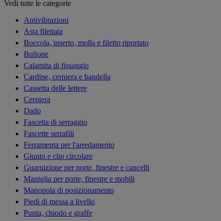
Vedi tutte le categorie
Antivibrazioni
Asta filettata
Boccola, inserto, molla e filetto riportato
Bullone
Calamita di fissaggio
Cardine, cerniera e bandella
Cassetta delle lettere
Cerniera
Dado
Fascetta di serraggio
Fascette serrafili
Ferramenta per l'arredamento
Giunto e clip circolare
Guarnizione per porte, finestre e cancelli
Maniglia per porte, finestre e mobili
Manopola di posizionamento
Piedi di messa a livello
Punta, chiodo e graffe