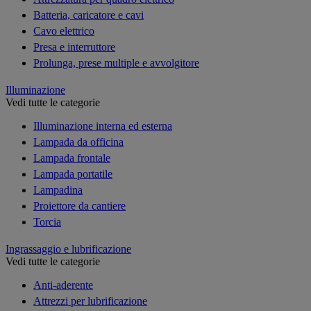
Batteria, caricatore e cavi
Cavo elettrico
Presa e interruttore
Prolunga, prese multiple e avvolgitore
Illuminazione
Vedi tutte le categorie
Illuminazione interna ed esterna
Lampada da officina
Lampada frontale
Lampada portatile
Lampadina
Proiettore da cantiere
Torcia
Ingrassaggio e lubrificazione
Vedi tutte le categorie
Anti-aderente
Attrezzi per lubrificazione