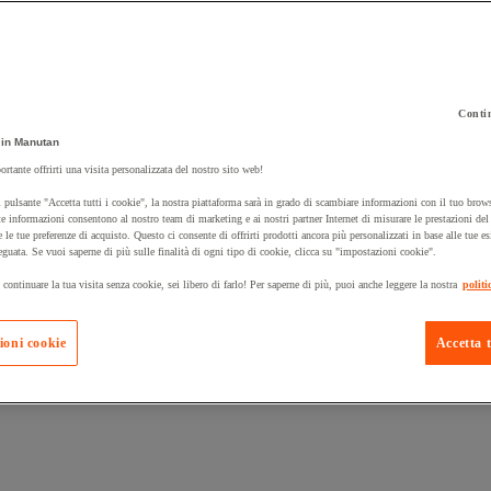
Contin
 carrello un prodotto:
in Manutan
ortante offrirti una visita personalizzata del nostro sito web!
 pulsante "Accetta tutti i cookie", la nostra piattaforma sarà in grado di scambiare informazioni con il tuo brows
Prodotti in pron
e informazioni consentono al nostro team di marketing e ai nostri partner Internet di misurare le prestazioni de
Manutan Expert
e le tue preferenze di acquisto. Questo ci consente di offrirti prodotti ancora più personalizzati in base alle tue e
eguata. Se vuoi saperne di più sulle finalità di ogni tipo di cookie, clicca su "impostazioni cookie".
 continuare la tua visita senza cookie, sei libero di farlo! Per saperne di più, puoi anche leggere la nostra
politi
ioni cookie
Accetta t