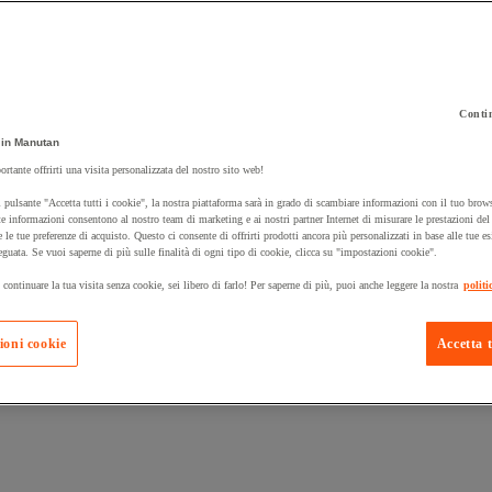
Contin
 carrello un prodotto:
in Manutan
ortante offrirti una visita personalizzata del nostro sito web!
 pulsante "Accetta tutti i cookie", la nostra piattaforma sarà in grado di scambiare informazioni con il tuo brows
Prodotti in pron
e informazioni consentono al nostro team di marketing e ai nostri partner Internet di misurare le prestazioni de
Manutan Expert
e le tue preferenze di acquisto. Questo ci consente di offrirti prodotti ancora più personalizzati in base alle tue e
eguata. Se vuoi saperne di più sulle finalità di ogni tipo di cookie, clicca su "impostazioni cookie".
 continuare la tua visita senza cookie, sei libero di farlo! Per saperne di più, puoi anche leggere la nostra
politi
ioni cookie
Accetta t