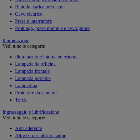
Batteria, caricatore e cavi
Cavo elettrico
Presa e interruttore
Prolunga, prese multiple e avvolgitore
Illuminazione
Vedi tutte le categorie
Illuminazione interna ed esterna
Lampada da officina
Lampada frontale
Lampada portatile
Lampadina
Proiettore da cantiere
Torcia
Ingrassaggio e lubrificazione
Vedi tutte le categorie
Anti-aderente
Attrezzi per lubrificazione