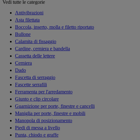
Vedi tutte le categorie
Antivibrazioni
Asta filettata
Boccola, inserto, molla e filetto riportato
Bullone
Calamita di fissaggio
Cardine, cerniera e bandella
Cassetta delle lettere
Cerniera
Dado
Fascetta di serraggio
Fascette serrafili
Ferramenta per l'arredamento
Giunto e clip circolare
Guarnizione per porte, finestre e cancelli
Maniglia per porte, finestre e mobili
Manopola di posizionamento
Piedi di messa a livello
Punta, chiodo e graffe