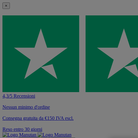
×
4,3/5 Recensioni
Nessun minimo d'ordine
Consegna gratuita da €150 IVA escl.
Reso entro 30 giorni