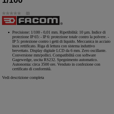
1/100°
(0)
Nessuna
valutazione
Stesso
link
alla
Precisione: 1/100 - 0,01 mm. Ripetibilità: 10 µm. Indice di
pagina.
protezione IP 65: - IP 6: protezione totale contro la polvere. -
IP 5: protezione contro i getti di liquido. Meccanica in acciaio
inox rettificato. Riga di lettura con sistema induttivo
brevettato. Display digitale LCD da 6 mm. Zero oscillante.
Conversione mm/pollici. Compatibilità con software
Gagewedge, uscita RS232. Spegnimento automatico.
Autonomia: circa 3500 ore. Venduto in confezione con
certificato di conformità.
Vedi descrizione completa