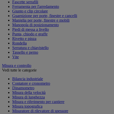
Fascette serrafili
Ferramenta per l'arredamento
Giunto e clip circolare
Guarnizione per porte, finestre e cancelli
Maniglia per porte, finestre e mobili
Manopola di posizionamento
Piedi di messa a livello
Punta, chiodo e graffe
Rivetto e pinza
Rondella
Serratura e chiavistello
Tassello e perno
Vite
Misura e controllo
Vedi tutte le categorie
Bilancia industriale
Contatore e cronometro
Dinamometro
Misura della velocità
Misura di lunghezza
Misura e riferimento per cantiere
Misura topografica
Misuratore di rilevatore di spessore