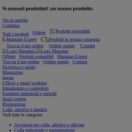
% nuovo/i prodotto/i:
un nuovo prodotto:
Vai al carrello
Continua
Prodotti sostenibili
Offerte
Tutti i prodotti
Manutan Expert
Prodotti in pronta consegna
Traccia il tuo ordine
Ordine rapido
Contatti
Offerte
Prodotti sostenibili
Manutan Expert
Traccia il tuo ordine
Ordine rapido
Contatti
Sicurezza e salute
Magazzino
Igiene
Ufficio e smart working
Imballaggio e contenitori
Forniture industriali e utensili
Spazi esterni
Ristorazione
Colla, adesivo e mastice
Vedi tutte le categorie
Accessori per colla, adesivo e silicone
Colla industriale e manutenzione