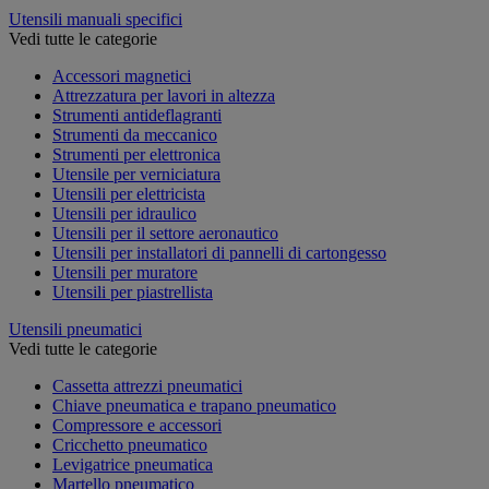
Utensili manuali specifici
Vedi tutte le categorie
Accessori magnetici
Attrezzatura per lavori in altezza
Strumenti antideflagranti
Strumenti da meccanico
Strumenti per elettronica
Utensile per verniciatura
Utensili per elettricista
Utensili per idraulico
Utensili per il settore aeronautico
Utensili per installatori di pannelli di cartongesso
Utensili per muratore
Utensili per piastrellista
Utensili pneumatici
Vedi tutte le categorie
Cassetta attrezzi pneumatici
Chiave pneumatica e trapano pneumatico
Compressore e accessori
Cricchetto pneumatico
Levigatrice pneumatica
Martello pneumatico