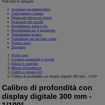
Vedi tutte le categorie
Accessori per tinteggiatura
Anti-ruggine e primer
Pittura per interni ed esterni
Protezione dei metalli
Rivestimento antiscivolo
Rivestimento per il pavimento
Tinteggiatura tecnica
Trattamento per facciate e tetto
Vernice spray
Zincatura
Home page
Forniture industriali e utensili
Misura e controllo
Misura di lunghezza
Calibri a corsoio
(21)
Calibro di profondità con display digitale 300 mm - 1/100°
Calibro di profondità con
display digitale 300 mm -