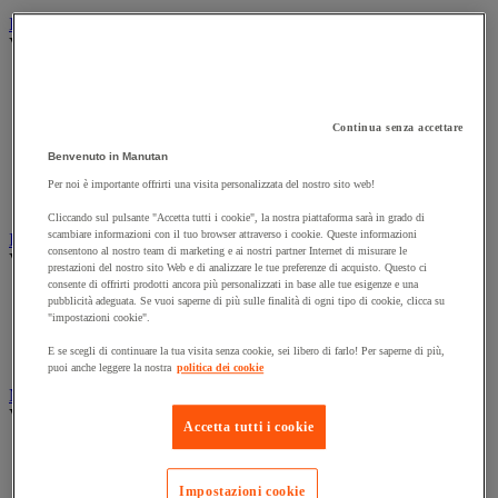
Illuminazione
Vedi tutte le categorie
Illuminazione interna ed esterna
Lampada da officina
Lampada frontale
Continua senza accettare
Lampada portatile
Benvenuto in Manutan
Lampadina
Proiettore da cantiere
Per noi è importante offrirti una visita personalizzata del nostro sito web!
Torcia
Cliccando sul pulsante "Accetta tutti i cookie", la nostra piattaforma sarà in grado di
scambiare informazioni con il tuo browser attraverso i cookie. Queste informazioni
Ingrassaggio e lubrificazione
consentono al nostro team di marketing e ai nostri partner Internet di misurare le
Vedi tutte le categorie
prestazioni del nostro sito Web e di analizzare le tue preferenze di acquisto. Questo ci
consente di offrirti prodotti ancora più personalizzati in base alle tue esigenze e una
Anti-aderente
pubblicità adeguata. Se vuoi saperne di più sulle finalità di ogni tipo di cookie, clicca su
Attrezzi per lubrificazione
"impostazioni cookie".
Grasso e olio
E se scegli di continuare la tua visita senza cookie, sei libero di farlo! Per saperne di più,
Lubrificante e sbloccante
puoi anche leggere la nostra
politica dei cookie
Marcatura
Vedi tutte le categorie
Accetta tutti i cookie
Incisione
Marcatura industriale
Marcatura permanente
Impostazioni cookie