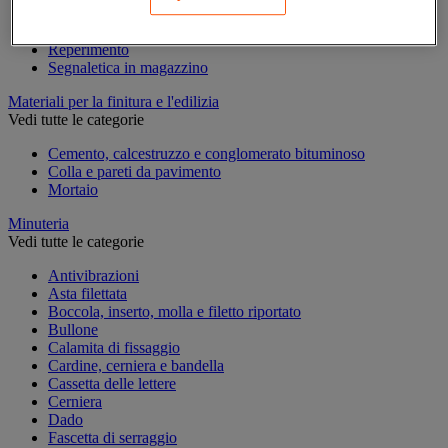
Marcatura temporanea
Nastro adesivo di marcatura
Reperimento
Segnaletica in magazzino
Materiali per la finitura e l'edilizia
Vedi tutte le categorie
Cemento, calcestruzzo e conglomerato bituminoso
Colla e pareti da pavimento
Mortaio
Minuteria
Vedi tutte le categorie
Antivibrazioni
Asta filettata
Boccola, inserto, molla e filetto riportato
Bullone
Calamita di fissaggio
Cardine, cerniera e bandella
Cassetta delle lettere
Cerniera
Dado
Fascetta di serraggio