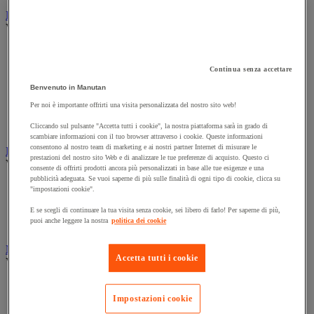
Illuminazione
Vedi tutte le categorie
Illuminazione interna ed esterna
Lampada da officina
Continua senza accettare
Lampada frontale
Lampada portatile
Benvenuto in Manutan
Lampadina
Per noi è importante offrirti una visita personalizzata del nostro sito web!
Proiettore da cantiere
Torcia
Cliccando sul pulsante "Accetta tutti i cookie", la nostra piattaforma sarà in grado di
scambiare informazioni con il tuo browser attraverso i cookie. Queste informazioni
consentono al nostro team di marketing e ai nostri partner Internet di misurare le
Ingrassaggio e lubrificazione
prestazioni del nostro sito Web e di analizzare le tue preferenze di acquisto. Questo ci
Vedi tutte le categorie
consente di offrirti prodotti ancora più personalizzati in base alle tue esigenze e una
pubblicità adeguata. Se vuoi saperne di più sulle finalità di ogni tipo di cookie, clicca su
Anti-aderente
"impostazioni cookie".
Attrezzi per lubrificazione
E se scegli di continuare la tua visita senza cookie, sei libero di farlo! Per saperne di più,
Grasso e olio
puoi anche leggere la nostra
politica dei cookie
Lubrificante e sbloccante
Marcatura
Accetta tutti i cookie
Vedi tutte le categorie
Incisione
Marcatura industriale
Impostazioni cookie
Marcatura permanente