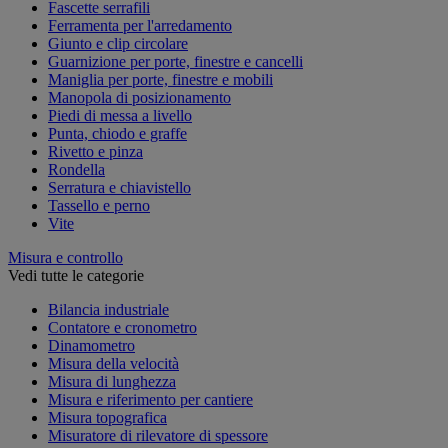
Fascette serrafili
Ferramenta per l'arredamento
Giunto e clip circolare
Guarnizione per porte, finestre e cancelli
Maniglia per porte, finestre e mobili
Manopola di posizionamento
Piedi di messa a livello
Punta, chiodo e graffe
Rivetto e pinza
Rondella
Serratura e chiavistello
Tassello e perno
Vite
Misura e controllo
Vedi tutte le categorie
Bilancia industriale
Contatore e cronometro
Dinamometro
Misura della velocità
Misura di lunghezza
Misura e riferimento per cantiere
Misura topografica
Misuratore di rilevatore di spessore