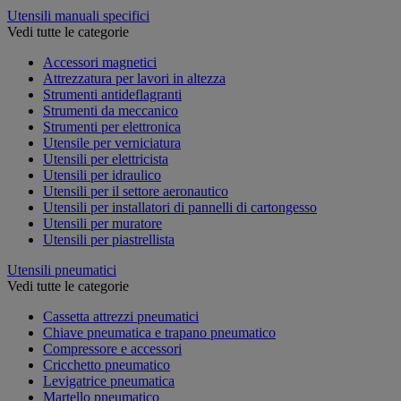
Utensili manuali specifici
Vedi tutte le categorie
Accessori magnetici
Attrezzatura per lavori in altezza
Strumenti antideflagranti
Strumenti da meccanico
Strumenti per elettronica
Utensile per verniciatura
Utensili per elettricista
Utensili per idraulico
Utensili per il settore aeronautico
Utensili per installatori di pannelli di cartongesso
Utensili per muratore
Utensili per piastrellista
Utensili pneumatici
Vedi tutte le categorie
Cassetta attrezzi pneumatici
Chiave pneumatica e trapano pneumatico
Compressore e accessori
Cricchetto pneumatico
Levigatrice pneumatica
Martello pneumatico