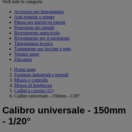
Vedi tutte le categorie
Accessori per tinteggiatura
Anti-ruggine e primer
Pittura per interni ed esterni
Protezione dei metalli
Rivestimento antiscivolo
Rivestimento per il pavimento
Tinteggiatura tecnica
Trattamento per facciate e tetto
Vernice spray
Zincatura
Home page
Forniture industriali e utensili
Misura e controllo
Misura di lunghezza
Calibri a corsoio
(21)
Calibro universale - 150mm - 1/20°
Calibro universale - 150mm
- 1/20°