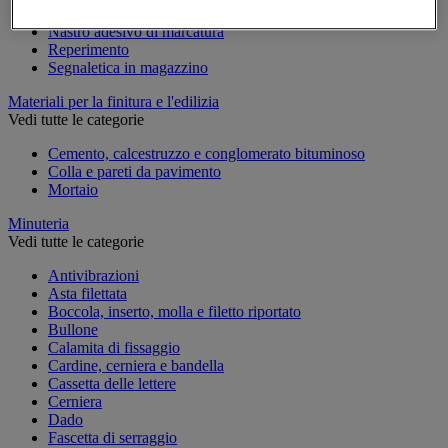
Marcatura temporanea
Nastro adesivo di marcatura
Reperimento
Segnaletica in magazzino
Materiali per la finitura e l'edilizia
Vedi tutte le categorie
Cemento, calcestruzzo e conglomerato bituminoso
Colla e pareti da pavimento
Mortaio
Minuteria
Vedi tutte le categorie
Antivibrazioni
Asta filettata
Boccola, inserto, molla e filetto riportato
Bullone
Calamita di fissaggio
Cardine, cerniera e bandella
Cassetta delle lettere
Cerniera
Dado
Fascetta di serraggio