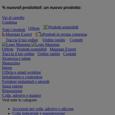
% nuovo/i prodotto/i:
un nuovo prodotto:
Vai al carrello
Continua
Prodotti sostenibili
Offerte
Tutti i prodotti
Manutan Expert
Prodotti in pronta consegna
Traccia il tuo ordine
Ordine rapido
Contatti
Offerte
Prodotti sostenibili
Manutan Expert
Traccia il tuo ordine
Ordine rapido
Contatti
Sicurezza e salute
Magazzino
Igiene
Ufficio e smart working
Imballaggio e contenitori
Forniture industriali e utensili
Spazi esterni
Ristorazione
Colla, adesivo e mastice
Vedi tutte le categorie
Accessori per colla, adesivo e silicone
Colla industriale e manutenzione