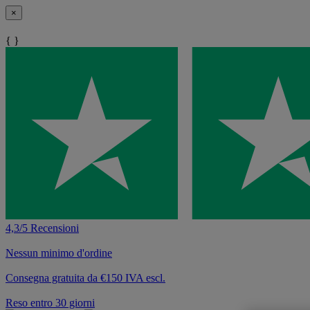
×
{ }
4,3/5 Recensioni
Nessun minimo d'ordine
Consegna gratuita da €150 IVA escl.
Reso entro 30 giorni