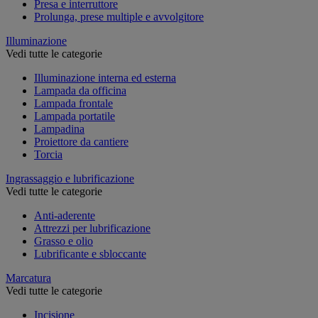
Presa e interruttore
Prolunga, prese multiple e avvolgitore
Illuminazione
Vedi tutte le categorie
Illuminazione interna ed esterna
Lampada da officina
Lampada frontale
Lampada portatile
Lampadina
Proiettore da cantiere
Torcia
Ingrassaggio e lubrificazione
Vedi tutte le categorie
Anti-aderente
Attrezzi per lubrificazione
Grasso e olio
Lubrificante e sbloccante
Marcatura
Vedi tutte le categorie
Incisione