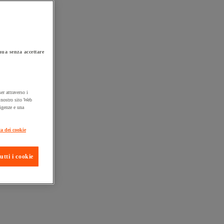
ua senza accettare
er attraverso i
l nostro sito Web
sigenze e una
ta consegna
ca dei cookie
utti i cookie