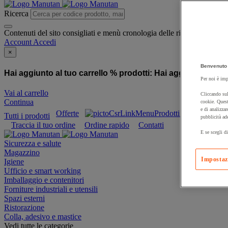
Ricerca
Contenuti del sito consigliati e menù cronologia delle ricerche
Account
Accedi
×
Benvenuto 
Hai aggiunto al tuo carrello % prodotti:
Hai aggiunto al tuo
Per noi è imp
Vai al carrello
Cliccando sul
Continua
cookie. Quest
e di analizzar
Offerte
Prodotti sostenibili
Tutti i prodotti
pubblicità ad
Traccia il tuo ordine
Ordine rapido
Contatti
E se scegli di
Sicurezza e salute
Magazzino
Impostaz
Igiene
Ufficio e smart working
Imballaggio e contenitori
Forniture industriali e utensili
Spazi esterni
Ristorazione
Colla, adesivo e mastice
Vedi tutte le categorie