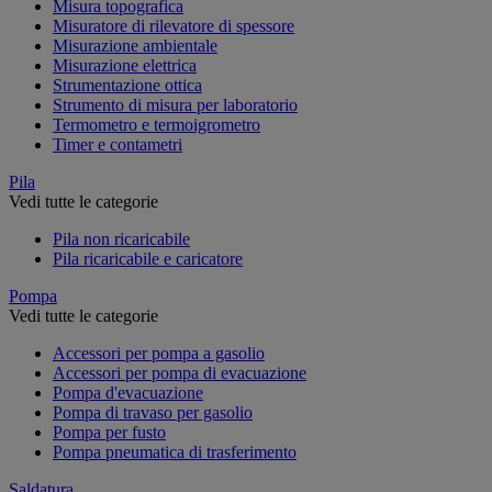
Misura topografica
Misuratore di rilevatore di spessore
Misurazione ambientale
Misurazione elettrica
Strumentazione ottica
Strumento di misura per laboratorio
Termometro e termoigrometro
Timer e contametri
Pila
Vedi tutte le categorie
Pila non ricaricabile
Pila ricaricabile e caricatore
Pompa
Vedi tutte le categorie
Accessori per pompa a gasolio
Accessori per pompa di evacuazione
Pompa d'evacuazione
Pompa di travaso per gasolio
Pompa per fusto
Pompa pneumatica di trasferimento
Saldatura