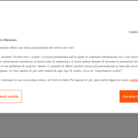
Contin
in Manutan
 carrello un prodotto:
ortante offrirti una visita personalizzata del nostro sito web!
 pulsante "Accetta tutti i cookie", la nostra piattaforma sarà in grado di scambiare informazioni con il tuo brows
e informazioni consentono al nostro team di marketing e ai nostri partner Internet di misurare le prestazioni de
e le tue preferenze di acquisto. Questo ci consente di offrirti prodotti ancora più personalizzati in base alle tue e
Prodotti in pron
Manutan Expert
eguata. Se vuoi saperne di più sulle finalità di ogni tipo di cookie, clicca su "impostazioni cookie".
 continuare la tua visita senza cookie, sei libero di farlo! Per saperne di più, puoi anche leggere la nostra
politi
ioni cookie
Accetta t