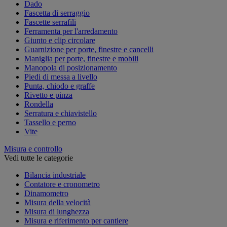
Dado
Fascetta di serraggio
Fascette serrafili
Ferramenta per l'arredamento
Giunto e clip circolare
Guarnizione per porte, finestre e cancelli
Maniglia per porte, finestre e mobili
Manopola di posizionamento
Piedi di messa a livello
Punta, chiodo e graffe
Rivetto e pinza
Rondella
Serratura e chiavistello
Tassello e perno
Vite
Misura e controllo
Vedi tutte le categorie
Bilancia industriale
Contatore e cronometro
Dinamometro
Misura della velocità
Misura di lunghezza
Misura e riferimento per cantiere