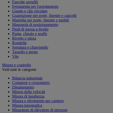
Fascette serrafili
Ferramenta per l'arredamento
Giunto e clip circolare
Guarnizione per porte, finestre e cancelli
Maniglia per porte, finestre e mobili
Manopola di posizionamento
Piedi di messa a livello
Punta, chiodo e graffe
Rivetto e pinza
Rondella
Serratura e chiavistello
Tassello e perno
Vite
Misura e controllo
Vedi tutte le categorie
Bilancia industriale
Contatore e cronometro
Dinamometro
Misura della velocità
Misura di lunghezza
Misura e riferimento per cantiere
Misura topografica
Misuratore di rilevatore di spessore