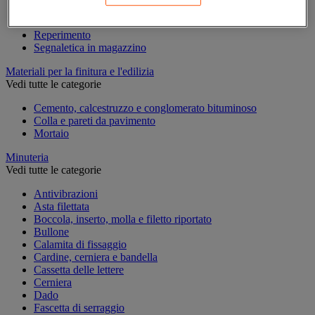
Marcatura temporanea
Nastro adesivo di marcatura
Reperimento
Segnaletica in magazzino
Materiali per la finitura e l'edilizia
Vedi tutte le categorie
Cemento, calcestruzzo e conglomerato bituminoso
Colla e pareti da pavimento
Mortaio
Minuteria
Vedi tutte le categorie
Antivibrazioni
Asta filettata
Boccola, inserto, molla e filetto riportato
Bullone
Calamita di fissaggio
Cardine, cerniera e bandella
Cassetta delle lettere
Cerniera
Dado
Fascetta di serraggio