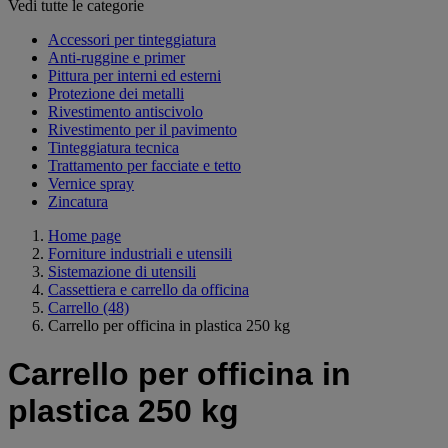
Vedi tutte le categorie
Accessori per tinteggiatura
Anti-ruggine e primer
Pittura per interni ed esterni
Protezione dei metalli
Rivestimento antiscivolo
Rivestimento per il pavimento
Tinteggiatura tecnica
Trattamento per facciate e tetto
Vernice spray
Zincatura
Home page
Forniture industriali e utensili
Sistemazione di utensili
Cassettiera e carrello da officina
Carrello
(48)
Carrello per officina in plastica 250 kg
Carrello per officina in
plastica 250 kg