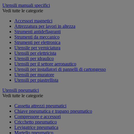
Utensili manuali specifici
Vedi tutte le categorie
Accessori magnetici
Attrezzatura per lavori in altezza
Strumenti antideflagranti
Strumenti da meccanico
Strumenti per elettronica
Utensile per verniciatura
Utensili per elettricista
Utensili per idraulico
Utensili per il settore aeronautico
Utensili per installatori di pannelli di cartongesso
Utensili per muratore
Utensili per piastrellista
Utensili pneumatici
Vedi tutte le categorie
Cassetta attrezzi pneumatici
Chiave pneumatica e trapano pneumatico
Compressore e accessori
Cricchetto pneumatico
Levigatrice pneumatica
Martello pneumatico