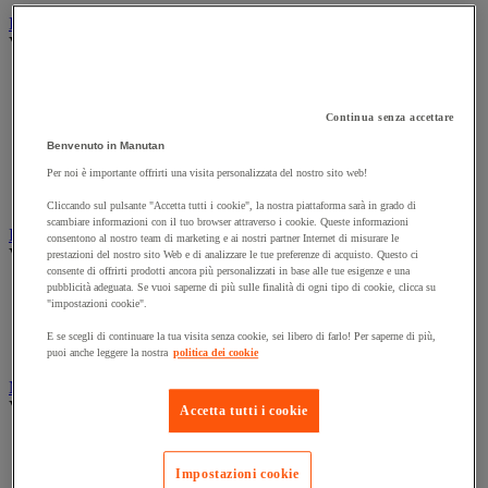
Illuminazione
Vedi tutte le categorie
Illuminazione interna ed esterna
Lampada da officina
Lampada frontale
Continua senza accettare
Lampada portatile
Benvenuto in Manutan
Lampadina
Per noi è importante offrirti una visita personalizzata del nostro sito web!
Proiettore da cantiere
Torcia
Cliccando sul pulsante "Accetta tutti i cookie", la nostra piattaforma sarà in grado di
scambiare informazioni con il tuo browser attraverso i cookie. Queste informazioni
Ingrassaggio e lubrificazione
consentono al nostro team di marketing e ai nostri partner Internet di misurare le
Vedi tutte le categorie
prestazioni del nostro sito Web e di analizzare le tue preferenze di acquisto. Questo ci
consente di offrirti prodotti ancora più personalizzati in base alle tue esigenze e una
pubblicità adeguata. Se vuoi saperne di più sulle finalità di ogni tipo di cookie, clicca su
Anti-aderente
"impostazioni cookie".
Attrezzi per lubrificazione
Grasso e olio
E se scegli di continuare la tua visita senza cookie, sei libero di farlo! Per saperne di più,
Lubrificante e sbloccante
puoi anche leggere la nostra
politica dei cookie
Marcatura
Vedi tutte le categorie
Accetta tutti i cookie
Incisione
Marcatura industriale
Impostazioni cookie
Marcatura permanente