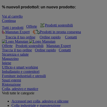
% nuovo/i prodotto/i:
un nuovo prodotto:
Vai al carrello
Continua
Prodotti sostenibili
Offerte
Tutti i prodotti
Manutan Expert
Prodotti in pronta consegna
Traccia il tuo ordine
Ordine rapido
Contatti
Offerte
Prodotti sostenibili
Manutan Expert
Traccia il tuo ordine
Ordine rapido
Contatti
Sicurezza e salute
Magazzino
Igiene
Ufficio e smart working
Imballaggio e contenitori
Forniture industriali e utensili
Spazi esterni
Ristorazione
Colla, adesivo e mastice
Vedi tutte le categorie
Accessori per colla, adesivo e silicone
Colla industriale e manutenzione