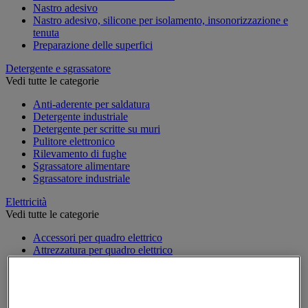
Nastro adesivo
Nastro adesivo, silicone per isolamento, insonorizzazione e
tenuta
Preparazione delle superfici
Detergente e sgrassatore
Vedi tutte le categorie
Anti-aderente per saldatura
Detergente industriale
Detergente per scritte su muri
Pulitore elettronico
Rilevamento di fughe
Sgrassatore alimentare
Sgrassatore industriale
Elettricità
Vedi tutte le categorie
Accessori per quadro elettrico
Attrezzatura per quadro elettrico
Batteria, caricatore e cavi
Cavo elettrico
Presa e interruttore
Prolunga, prese multiple e avvolgitore