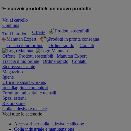
% nuovo/i prodotto/i:
un nuovo prodotto:
Vai al carrello
Continua
Prodotti sostenibili
Offerte
Tutti i prodotti
Manutan Expert
Prodotti in pronta consegna
Traccia il tuo ordine
Ordine rapido
Contatti
Offerte
Prodotti sostenibili
Manutan Expert
Traccia il tuo ordine
Ordine rapido
Contatti
Sicurezza e salute
Magazzino
Igiene
Ufficio e smart working
Imballaggio e contenitori
Forniture industriali e utensili
Spazi esterni
Ristorazione
Colla, adesivo e mastice
Vedi tutte le categorie
Accessori per colla, adesivo e silicone
Colla industriale e manutenzione