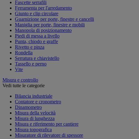
Fascette serrafili
Ferramenta per l'arredamento
Giunto e clip circolare
Guarnizione per porte, finestre e cancelli
Maniglia per porte, finestre e mobili
Manopola di posizionamento
Piedi di messa a livello
Punta, chiodo e graffe
Rivetto e pinza
Rondella
Serratura e chiavistello
Tassello e perno
Vite
Misura e controllo
Vedi tutte le categorie
Bilancia industriale
Contatore e cronometro
Dinamometro
Misura della velocità
Misura di lunghezza
Misura e riferimento per cantiere
Misura topografica
Misuratore di rilevatore di spessore