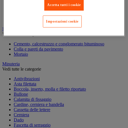
Marcatura temporanea
Accetta tutti i cookie
Nastro adesivo di marcatura
Reperimento
Segnaletica in magazzino
Impostazioni cookie
Materiali per la finitura e l'edilizia
Vedi tutte le categorie
Cemento, calcestruzzo e conglomerato bituminoso
Colla e pareti da pavimento
Mortaio
Minuteria
Vedi tutte le categorie
Antivibrazioni
Asta filettata
Boccola, inserto, molla e filetto riportato
Bullone
Calamita di fissaggio
Cardine, cerniera e bandella
Cassetta delle lettere
Cerniera
Dado
Fascetta di serraggio