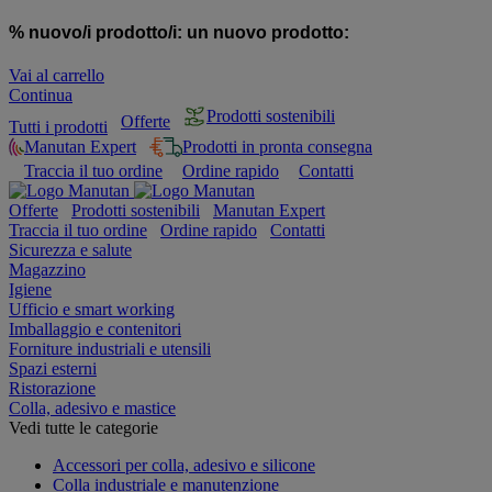
% nuovo/i prodotto/i:
un nuovo prodotto:
Vai al carrello
Continua
Prodotti sostenibili
Offerte
Tutti i prodotti
Manutan Expert
Prodotti in pronta consegna
Traccia il tuo ordine
Ordine rapido
Contatti
Offerte
Prodotti sostenibili
Manutan Expert
Traccia il tuo ordine
Ordine rapido
Contatti
Sicurezza e salute
Magazzino
Igiene
Ufficio e smart working
Imballaggio e contenitori
Forniture industriali e utensili
Spazi esterni
Ristorazione
Colla, adesivo e mastice
Vedi tutte le categorie
Accessori per colla, adesivo e silicone
Colla industriale e manutenzione