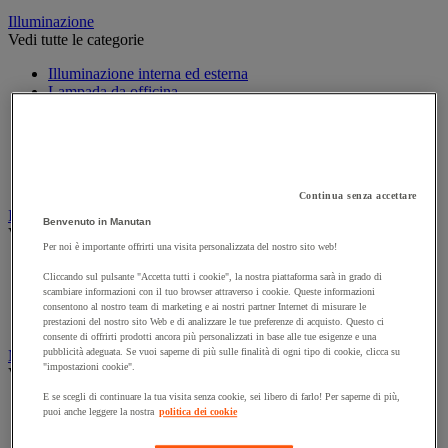
Illuminazione
Vedi tutte le categorie
Illuminazione interna ed esterna
Lampada da officina
Lampada frontale
Lampada portatile
Lampadina
Proiettore da cantiere
Torcia
Continua senza accettare
Ingrassaggio e lubrificazione
Benvenuto in Manutan
Vedi tutte le categorie
Per noi è importante offrirti una visita personalizzata del nostro sito web!
Anti-aderente
Cliccando sul pulsante "Accetta tutti i cookie", la nostra piattaforma sarà in grado di
Attrezzi per lubrificazione
scambiare informazioni con il tuo browser attraverso i cookie. Queste informazioni
Grasso e olio
consentono al nostro team di marketing e ai nostri partner Internet di misurare le
Lubrificante e sbloccante
prestazioni del nostro sito Web e di analizzare le tue preferenze di acquisto. Questo ci
consente di offrirti prodotti ancora più personalizzati in base alle tue esigenze e una
pubblicità adeguata. Se vuoi saperne di più sulle finalità di ogni tipo di cookie, clicca su
Marcatura
"impostazioni cookie".
Vedi tutte le categorie
E se scegli di continuare la tua visita senza cookie, sei libero di farlo! Per saperne di più,
Incisione
puoi anche leggere la nostra
politica dei cookie
Marcatura industriale
Marcatura permanente