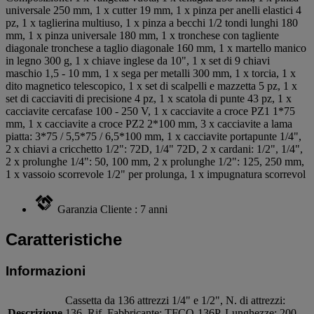
universale 250 mm, 1 x cutter 19 mm, 1 x pinza per anelli elastici 4
pz, 1 x taglierina multiuso, 1 x pinza a becchi 1/2 tondi lunghi 180
mm, 1 x pinza universale 180 mm, 1 x tronchese con tagliente
diagonale tronchese a taglio diagonale 160 mm, 1 x martello manico
in legno 300 g, 1 x chiave inglese da 10", 1 x set di 9 chiavi
maschio 1,5 - 10 mm, 1 x sega per metalli 300 mm, 1 x torcia, 1 x
dito magnetico telescopico, 1 x set di scalpelli e mazzetta 5 pz, 1 x
set di cacciaviti di precisione 4 pz, 1 x scatola di punte 43 pz, 1 x
cacciavite cercafase 100 - 250 V, 1 x cacciavite a croce PZ1 1*75
mm, 1 x cacciavite a croce PZ2 2*100 mm, 3 x cacciavite a lama
piatta: 3*75 / 5,5*75 / 6,5*100 mm, 1 x cacciavite portapunte 1/4",
2 x chiavi a cricchetto 1/2": 72D, 1/4" 72D, 2 x cardani: 1/2", 1/4",
2 x prolunghe 1/4": 50, 100 mm, 2 x prolunghe 1/2": 125, 250 mm,
1 x vassoio scorrevole 1/2" per prolunga, 1 x impugnatura scorrevol
Garanzia Cliente : 7 anni
Caratteristiche
Informazioni
Cassetta da 136 attrezzi 1/4" e 1/2", N. di attrezzi:
Descrizione
136, Rif. Fabbricante: TFCO-136P, Lunghezze: 200