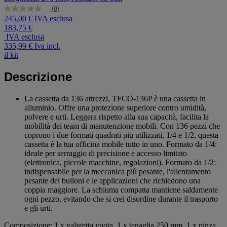
(0)
Nessuna
245,00 € IVA esclusa
valutazione
183,75 €
Stesso
link
IVA esclusa
alla
335,99 €
Iva incl.
pagina.
il kit
Descrizione
La cassetta da 136 attrezzi, TFCO-136P è una cassetta in
alluminio. Offre una protezione superiore contro umidità,
polvere e urti. Leggera rispetto alla sua capacità, facilita la
mobilità dei team di manutenzione mobili. Con 136 pezzi che
coprono i due formati quadrati più utilizzati, 1/4 e 1/2, questa
cassetta è la tua officina mobile tutto in uno. Formato da 1/4:
ideale per serraggio di precisione e accesso limitato
(elettronica, piccole macchine, regolazioni). Formato da 1/2:
indispensabile per la meccanica più pesante, l'allentamento
pesante dei bulloni e le applicazioni che richiedono una
coppia maggiore. La schiuma compatta mantiene saldamente
ogni pezzo, evitando che si crei disordine durante il trasporto
e gli urti.
Composizione: 1 x valigetta vuota, 1 x tenaglia 250 mm, 1 x pinza