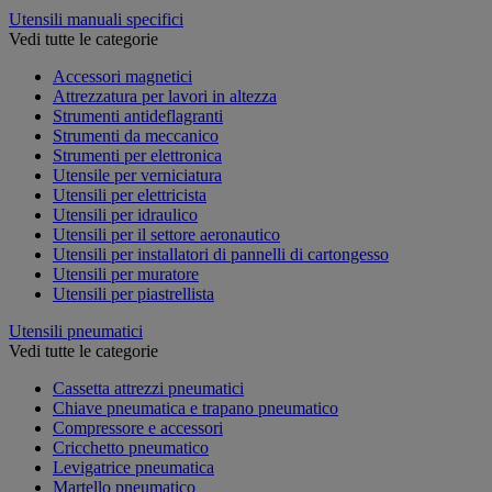
Utensili manuali specifici
Vedi tutte le categorie
Accessori magnetici
Attrezzatura per lavori in altezza
Strumenti antideflagranti
Strumenti da meccanico
Strumenti per elettronica
Utensile per verniciatura
Utensili per elettricista
Utensili per idraulico
Utensili per il settore aeronautico
Utensili per installatori di pannelli di cartongesso
Utensili per muratore
Utensili per piastrellista
Utensili pneumatici
Vedi tutte le categorie
Cassetta attrezzi pneumatici
Chiave pneumatica e trapano pneumatico
Compressore e accessori
Cricchetto pneumatico
Levigatrice pneumatica
Martello pneumatico