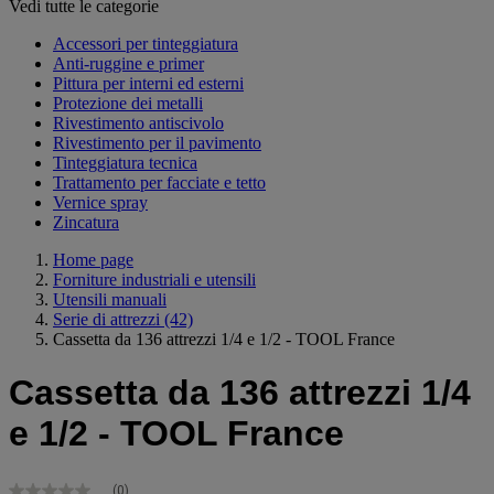
Vedi tutte le categorie
Accessori per tinteggiatura
Anti-ruggine e primer
Pittura per interni ed esterni
Protezione dei metalli
Rivestimento antiscivolo
Rivestimento per il pavimento
Tinteggiatura tecnica
Trattamento per facciate e tetto
Vernice spray
Zincatura
Home page
Forniture industriali e utensili
Utensili manuali
Serie di attrezzi
(42)
Cassetta da 136 attrezzi 1/4 e 1/2 - TOOL France
Cassetta da 136 attrezzi 1/4
e 1/2 - TOOL France
(0)