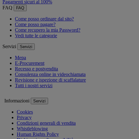
Pagamenti sicuri al 100%
FAQ
FAQ
Come posso ordinare dal sito?
Come posso pagare?
Come recupero la mia Password?
Vedi tutte le categorie
Servizi
Servizi
Mepa
E-Procurement
Recesso e postvendita
Consulenza online in videochiamata
Revisione e ispezione di scaffalature
Tutti i nostri servizi
Informazioni
Servizi
Cookies
Privacy
Condizioni generali di vendita
Whistleblowing
Human Rights Policy