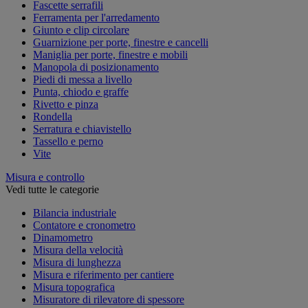
Fascette serrafili
Ferramenta per l'arredamento
Giunto e clip circolare
Guarnizione per porte, finestre e cancelli
Maniglia per porte, finestre e mobili
Manopola di posizionamento
Piedi di messa a livello
Punta, chiodo e graffe
Rivetto e pinza
Rondella
Serratura e chiavistello
Tassello e perno
Vite
Misura e controllo
Vedi tutte le categorie
Bilancia industriale
Contatore e cronometro
Dinamometro
Misura della velocità
Misura di lunghezza
Misura e riferimento per cantiere
Misura topografica
Misuratore di rilevatore di spessore