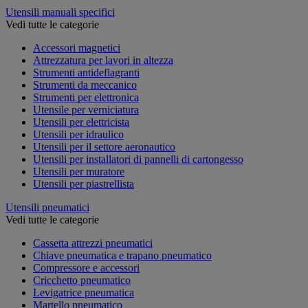
Utensili manuali specifici
Vedi tutte le categorie
Accessori magnetici
Attrezzatura per lavori in altezza
Strumenti antideflagranti
Strumenti da meccanico
Strumenti per elettronica
Utensile per verniciatura
Utensili per elettricista
Utensili per idraulico
Utensili per il settore aeronautico
Utensili per installatori di pannelli di cartongesso
Utensili per muratore
Utensili per piastrellista
Utensili pneumatici
Vedi tutte le categorie
Cassetta attrezzi pneumatici
Chiave pneumatica e trapano pneumatico
Compressore e accessori
Cricchetto pneumatico
Levigatrice pneumatica
Martello pneumatico