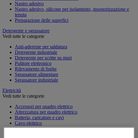
Nastro adesivo
Nastro adesivo, silicone per isolamento, insonorizzazione e
tenuta
Preparazione delle superfici
Detergente e sgrassatore
Vedi tutte le categorie
Anti-aderente per saldatura
Detergente industriale
Detergente per scritte su muri
Pulitore elettronico
Rilevamento di fughe
Sgrassatore alimentare
Sgrassatore industriale
Elettricità
Vedi tutte le categorie
Accessori per quadro elettrico
Attrezzatura per quadro elettrico
Batteria, caricatore e cavi
Cavo elettrico
Presa e interruttore
Prolunga, prese multiple e avvolgitore