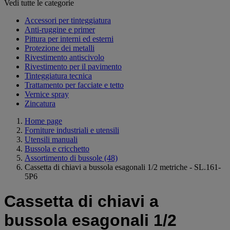
Vedi tutte le categorie
Accessori per tinteggiatura
Anti-ruggine e primer
Pittura per interni ed esterni
Protezione dei metalli
Rivestimento antiscivolo
Rivestimento per il pavimento
Tinteggiatura tecnica
Trattamento per facciate e tetto
Vernice spray
Zincatura
Home page
Forniture industriali e utensili
Utensili manuali
Bussola e cricchetto
Assortimento di bussole
(48)
Cassetta di chiavi a bussola esagonali 1/2 metriche - SL.161-
5P6
Cassetta di chiavi a
bussola esagonali 1/2