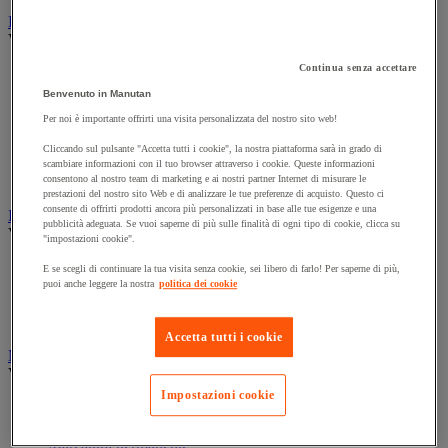
Illuminazione
Vedi tutte le categorie
Continua senza accettare
Illuminazione interna ed esterna
Lampada da officina
Benvenuto in Manutan
Lampada frontale
Per noi è importante offrirti una visita personalizzata del nostro sito web!
Lampada portatile
Lampadina
Cliccando sul pulsante "Accetta tutti i cookie", la nostra piattaforma sarà in grado di
Proiettore da cantiere
scambiare informazioni con il tuo browser attraverso i cookie. Queste informazioni
Torcia
consentono al nostro team di marketing e ai nostri partner Internet di misurare le
prestazioni del nostro sito Web e di analizzare le tue preferenze di acquisto. Questo ci
consente di offrirti prodotti ancora più personalizzati in base alle tue esigenze e una
Ingrassaggio e lubrificazione
pubblicità adeguata. Se vuoi saperne di più sulle finalità di ogni tipo di cookie, clicca su
Vedi tutte le categorie
"impostazioni cookie".
Anti-aderente
E se scegli di continuare la tua visita senza cookie, sei libero di farlo! Per saperne di più,
Attrezzi per lubrificazione
puoi anche leggere la nostra
politica dei cookie
Grasso e olio
Lubrificante e sbloccante
Accetta tutti i cookie
Marcatura
Vedi tutte le categorie
Impostazioni cookie
Incisione
Marcatura industriale
Marcatura permanente