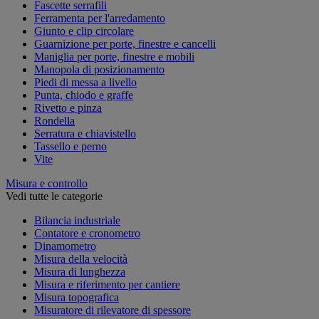
Fascette serrafili
Ferramenta per l'arredamento
Giunto e clip circolare
Guarnizione per porte, finestre e cancelli
Maniglia per porte, finestre e mobili
Manopola di posizionamento
Piedi di messa a livello
Punta, chiodo e graffe
Rivetto e pinza
Rondella
Serratura e chiavistello
Tassello e perno
Vite
Misura e controllo
Vedi tutte le categorie
Bilancia industriale
Contatore e cronometro
Dinamometro
Misura della velocità
Misura di lunghezza
Misura e riferimento per cantiere
Misura topografica
Misuratore di rilevatore di spessore