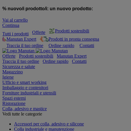
% nuovo/i prodotto/i:
un nuovo prodotto:
Vai al carrello
Continua
Prodotti sostenibili
Offerte
Tutti i prodotti
Manutan Expert
Prodotti in pronta consegna
Traccia il tuo ordine
Ordine rapido
Contatti
Offerte
Prodotti sostenibili
Manutan Expert
Traccia il tuo ordine
Ordine rapido
Contatti
Sicurezza e salute
Magazzino
Igiene
Ufficio e smart working
Imballaggio e contenitori
Forniture industriali e utensili
Spazi esterni
Ristorazione
Colla, adesivo e mastice
Vedi tutte le categorie
Accessori per colla, adesivo e silicone
Colla industriale e manutenzione