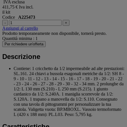
IVA esclusa
411,75 €
Iva incl.
il kit
Codice
A225473
-
+
Aggiungi al carrello
Prodotto temporaneamente non disponibile, tornerà presto.
Quantità minima : 1
Per richiedere un'offerta
Descrizione
Contiene: 1 cricchetto da 1/2 impermeabile ad alte prestazioni:
SL.161. 24 chiavi a bussola esagonali metriche da 1/2: SH 8 -
9 - 10 - 11 - 12 - 13 - 14 - 15 - 16 - 17 - 18 - 19 - 20 - 21 - 22
- 23 - 24 - 26 - 27 - 28 - 29 - 30 - 32 - 34 mm. 2 prolunghe da
1/2: L 130 mm (S.210) - L 250 mm (S.215). 1 giunto
cardanico da 1/2: S.240A. 1 maniglia scorrevole da 1/2:
S.120A. 1 trapano a manovella da 1/2: S.110. Consegnato
con una tavola di pittogrammi per personalizzare la tua
scatola. Valigetta vuota: BP.MBOXL. Vassoio termoformato
L (420 x 188 mm): PL.L03. Peso: 5,795 kg.
Caratteristiche