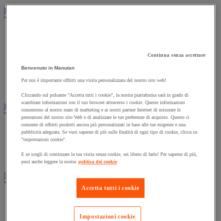
Illuminazione
Vedi tutte le categorie
Illuminazione interna ed esterna
Lampada da officina
Lampada frontale
Continua senza accettare
Lampada portatile
Benvenuto in Manutan
Lampadina
Proiettore da cantiere
Per noi è importante offrirti una visita personalizzata del nostro sito web!
Torcia
Cliccando sul pulsante "Accetta tutti i cookie", la nostra piattaforma sarà in grado di
scambiare informazioni con il tuo browser attraverso i cookie. Queste informazioni
Ingrassaggio e lubrificazione
consentono al nostro team di marketing e ai nostri partner Internet di misurare le
Vedi tutte le categorie
prestazioni del nostro sito Web e di analizzare le tue preferenze di acquisto. Questo ci
consente di offrirti prodotti ancora più personalizzati in base alle tue esigenze e una
Anti-aderente
pubblicità adeguata. Se vuoi saperne di più sulle finalità di ogni tipo di cookie, clicca su
Attrezzi per lubrificazione
"impostazioni cookie".
Grasso e olio
E se scegli di continuare la tua visita senza cookie, sei libero di farlo! Per saperne di più,
Lubrificante e sbloccante
puoi anche leggere la nostra
politica dei cookie
Marcatura
Vedi tutte le categorie
Accetta tutti i cookie
Incisione
Marcatura industriale
Impostazioni cookie
Marcatura permanente