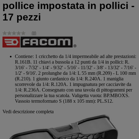
pollice impostata in pollici -
17 pezzi
(0)
Nessuna
valutazione
Stesso
link
alla
Contiene: 1 cricchetto da 1/4 impermeabile ad alte prestazioni:
pagina.
R.161B. 11 chiavi a bussola a 12 punti da 1/4 in pollici: R.
3/16' - 7/32' - 1/4' - 9/32' - 5/16' - 11/32' - 3/8' - 13/32' - 7/16' -
1/2' - 9/16'. 2 prolunghe da 1/4: L 55 mm (R.209) - L 100 mm
(R.210). 1 giunto cardanico da 1/4: R.240A. 1 maniglia
scorrevole da 1/4: R.120A. 1 impugnatura per cacciavite da
1/4: R.236A. Consegnato con una tavola di pittogrammi per
personalizzare la tua scatola. Valigetta vuota: BP.MBOXS.
Vassoio termoformato S (188 x 105 mm): PL.S12.
Vedi descrizione completa