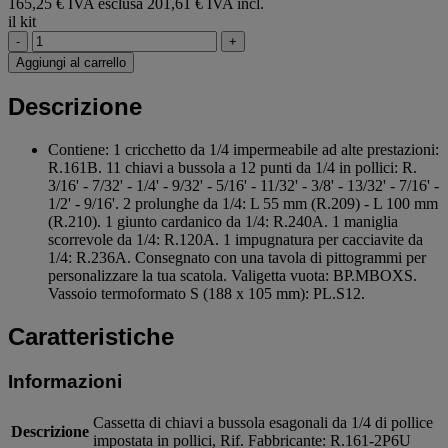
165,25 € IVA esclusa
201,61 € IVA incl.
il kit
-
+
Aggiungi al carrello
Descrizione
Contiene: 1 cricchetto da 1/4 impermeabile ad alte prestazioni:
R.161B. 11 chiavi a bussola a 12 punti da 1/4 in pollici: R.
3/16' - 7/32' - 1/4' - 9/32' - 5/16' - 11/32' - 3/8' - 13/32' - 7/16' -
1/2' - 9/16'. 2 prolunghe da 1/4: L 55 mm (R.209) - L 100 mm
(R.210). 1 giunto cardanico da 1/4: R.240A. 1 maniglia
scorrevole da 1/4: R.120A. 1 impugnatura per cacciavite da
1/4: R.236A. Consegnato con una tavola di pittogrammi per
personalizzare la tua scatola. Valigetta vuota: BP.MBOXS.
Vassoio termoformato S (188 x 105 mm): PL.S12.
Caratteristiche
Informazioni
Cassetta di chiavi a bussola esagonali da 1/4 di pollice
Descrizione
impostata in pollici, Rif. Fabbricante: R.161-2P6U