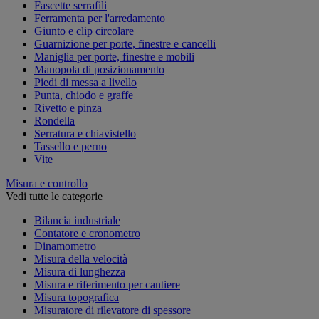
Fascette serrafili
Ferramenta per l'arredamento
Giunto e clip circolare
Guarnizione per porte, finestre e cancelli
Maniglia per porte, finestre e mobili
Manopola di posizionamento
Piedi di messa a livello
Punta, chiodo e graffe
Rivetto e pinza
Rondella
Serratura e chiavistello
Tassello e perno
Vite
Misura e controllo
Vedi tutte le categorie
Bilancia industriale
Contatore e cronometro
Dinamometro
Misura della velocità
Misura di lunghezza
Misura e riferimento per cantiere
Misura topografica
Misuratore di rilevatore di spessore