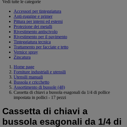
Vedi tutte le categorie
Accessori per tinteggiatura
Anti-ruggine e primer
Pittura per interni ed esterni
Protezione dei metalli
Rivestimento antiscivolo
Rivestimento per il pavimento
Tinteggiatura tecnica
Trattamento per facciate e tetto
Vernice spray
Zincatura
Home page
Forniture industriali e utensili
Utensili manuali
Bussola e cricchetto
Assortimento di bussole
(48)
Cassetta di chiavi a bussola esagonali da 1/4 di pollice
impostata in pollici - 17 pezzi
Cassetta di chiavi a
bussola esagonali da 1/4 di