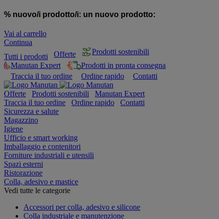
% nuovo/i prodotto/i:
un nuovo prodotto:
Vai al carrello
Continua
Prodotti sostenibili
Offerte
Tutti i prodotti
Manutan Expert
Prodotti in pronta consegna
Traccia il tuo ordine
Ordine rapido
Contatti
Offerte
Prodotti sostenibili
Manutan Expert
Traccia il tuo ordine
Ordine rapido
Contatti
Sicurezza e salute
Magazzino
Igiene
Ufficio e smart working
Imballaggio e contenitori
Forniture industriali e utensili
Spazi esterni
Ristorazione
Colla, adesivo e mastice
Vedi tutte le categorie
Accessori per colla, adesivo e silicone
Colla industriale e manutenzione