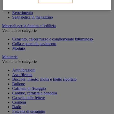
Marcatura temporanea
Nastro adesivo di marcatura
Reperimento
Segnaletica in magazzino
Materiali per la finitura e l'edilizia
Vedi tutte le categorie
Cemento, calcestruzzo e conglomerato bituminoso
Colla e pareti da pavimento
Mortaio
Minuteria
Vedi tutte le categorie
Antivibrazioni
Asta filettata
Boccola, inserto, molla e filetto riportato
Bullone
Calamita di fissaggio
Cardine, cerniera e bandella
Cassetta delle lettere
Cerniera
Dado
Fascetta di serraggio