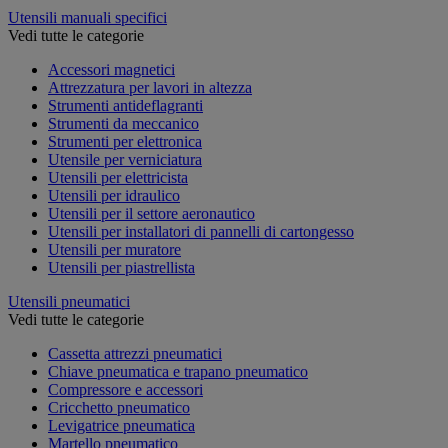
Utensili manuali specifici
Vedi tutte le categorie
Accessori magnetici
Attrezzatura per lavori in altezza
Strumenti antideflagranti
Strumenti da meccanico
Strumenti per elettronica
Utensile per verniciatura
Utensili per elettricista
Utensili per idraulico
Utensili per il settore aeronautico
Utensili per installatori di pannelli di cartongesso
Utensili per muratore
Utensili per piastrellista
Utensili pneumatici
Vedi tutte le categorie
Cassetta attrezzi pneumatici
Chiave pneumatica e trapano pneumatico
Compressore e accessori
Cricchetto pneumatico
Levigatrice pneumatica
Martello pneumatico