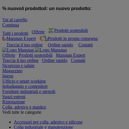
% nuovo/i prodotto/i:
un nuovo prodotto:
Vai al carrello
Continua
Prodotti sostenibili
Offerte
Tutti i prodotti
Manutan Expert
Prodotti in pronta consegna
Traccia il tuo ordine
Ordine rapido
Contatti
Offerte
Prodotti sostenibili
Manutan Expert
Traccia il tuo ordine
Ordine rapido
Contatti
Sicurezza e salute
Magazzino
Igiene
Ufficio e smart working
Imballaggio e contenitori
Forniture industriali e utensili
Spazi esterni
Ristorazione
Colla, adesivo e mastice
Vedi tutte le categorie
Accessori per colla, adesivo e silicone
Colla industriale e manutenzione