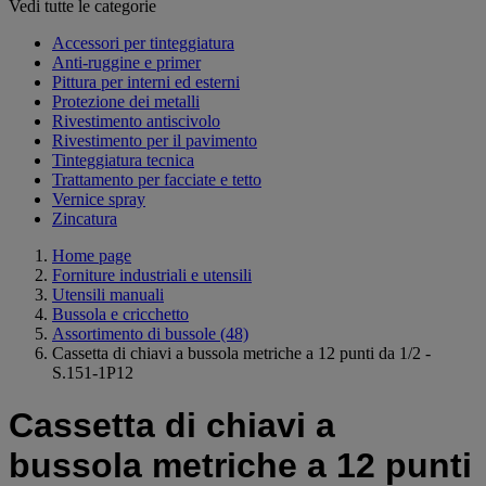
Vedi tutte le categorie
Accessori per tinteggiatura
Anti-ruggine e primer
Pittura per interni ed esterni
Protezione dei metalli
Rivestimento antiscivolo
Rivestimento per il pavimento
Tinteggiatura tecnica
Trattamento per facciate e tetto
Vernice spray
Zincatura
Home page
Forniture industriali e utensili
Utensili manuali
Bussola e cricchetto
Assortimento di bussole
(48)
Cassetta di chiavi a bussola metriche a 12 punti da 1/2 -
S.151-1P12
Cassetta di chiavi a
bussola metriche a 12 punti