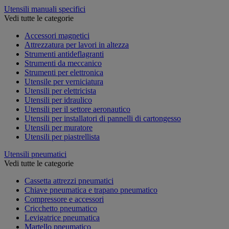
Utensili manuali specifici
Vedi tutte le categorie
Accessori magnetici
Attrezzatura per lavori in altezza
Strumenti antideflagranti
Strumenti da meccanico
Strumenti per elettronica
Utensile per verniciatura
Utensili per elettricista
Utensili per idraulico
Utensili per il settore aeronautico
Utensili per installatori di pannelli di cartongesso
Utensili per muratore
Utensili per piastrellista
Utensili pneumatici
Vedi tutte le categorie
Cassetta attrezzi pneumatici
Chiave pneumatica e trapano pneumatico
Compressore e accessori
Cricchetto pneumatico
Levigatrice pneumatica
Martello pneumatico