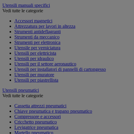
Utensili manuali specifici
Vedi tutte le categorie
Accessori magnetici
Attrezzatura per lavori in altezza
Strumenti antideflagranti
Strumenti da meccanico
Strumenti per elettronica
Utensile per verniciatura
Utensili per elettricista
Utensili per idraulico
Utensili per il settore aeronautico
Utensili per installatori di pannelli di cartongesso
Utensili per muratore
Utensili per piastrellista
Utensili pneumatici
Vedi tutte le categorie
Cassetta attrezzi pneumatici
Chiave pneumatica e trapano pneumatico
Compressore e accessori
Cricchetto pneumatico
Levigatrice pneumatica
Martello pneumatico