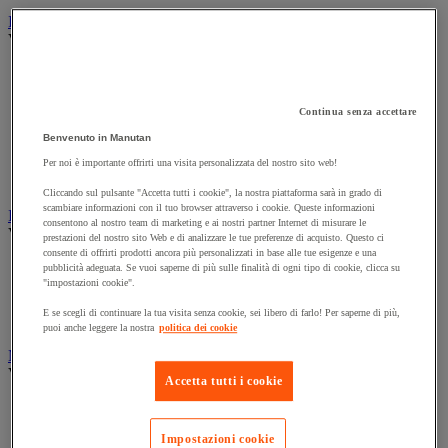
Illuminazione
Vedi tutte le categorie
Illuminazione interna ed esterna
Lampada da officina
Lampada frontale
Continua senza accettare
Lampada portatile
Benvenuto in Manutan
Lampadina
Proiettore da cantiere
Per noi è importante offrirti una visita personalizzata del nostro sito web!
Torcia
Cliccando sul pulsante "Accetta tutti i cookie", la nostra piattaforma sarà in grado di
scambiare informazioni con il tuo browser attraverso i cookie. Queste informazioni
Ingrassaggio e lubrificazione
consentono al nostro team di marketing e ai nostri partner Internet di misurare le
Vedi tutte le categorie
prestazioni del nostro sito Web e di analizzare le tue preferenze di acquisto. Questo ci
consente di offrirti prodotti ancora più personalizzati in base alle tue esigenze e una
Anti-aderente
pubblicità adeguata. Se vuoi saperne di più sulle finalità di ogni tipo di cookie, clicca su
Attrezzi per lubrificazione
"impostazioni cookie".
Grasso e olio
E se scegli di continuare la tua visita senza cookie, sei libero di farlo! Per saperne di più,
Lubrificante e sbloccante
puoi anche leggere la nostra
politica dei cookie
Marcatura
Vedi tutte le categorie
Accetta tutti i cookie
Incisione
Marcatura industriale
Impostazioni cookie
Marcatura permanente