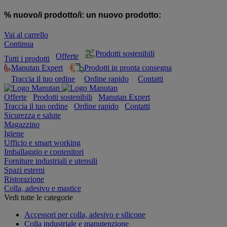
% nuovo/i prodotto/i:
un nuovo prodotto:
Vai al carrello
Continua
Prodotti sostenibili
Offerte
Tutti i prodotti
Manutan Expert
Prodotti in pronta consegna
Traccia il tuo ordine
Ordine rapido
Contatti
Offerte
Prodotti sostenibili
Manutan Expert
Traccia il tuo ordine
Ordine rapido
Contatti
Sicurezza e salute
Magazzino
Igiene
Ufficio e smart working
Imballaggio e contenitori
Forniture industriali e utensili
Spazi esterni
Ristorazione
Colla, adesivo e mastice
Vedi tutte le categorie
Accessori per colla, adesivo e silicone
Colla industriale e manutenzione