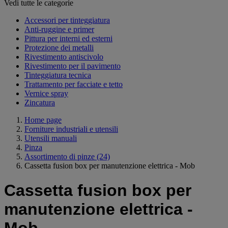
Vedi tutte le categorie
Accessori per tinteggiatura
Anti-ruggine e primer
Pittura per interni ed esterni
Protezione dei metalli
Rivestimento antiscivolo
Rivestimento per il pavimento
Tinteggiatura tecnica
Trattamento per facciate e tetto
Vernice spray
Zincatura
Home page
Forniture industriali e utensili
Utensili manuali
Pinza
Assortimento di pinze
(24)
Cassetta fusion box per manutenzione elettrica - Mob
Cassetta fusion box per
manutenzione elettrica -