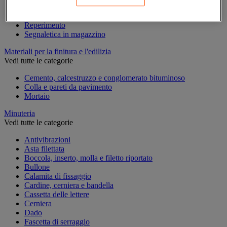
Marcatura temporanea
Nastro adesivo di marcatura
Reperimento
Segnaletica in magazzino
Materiali per la finitura e l'edilizia
Vedi tutte le categorie
Cemento, calcestruzzo e conglomerato bituminoso
Colla e pareti da pavimento
Mortaio
Minuteria
Vedi tutte le categorie
Antivibrazioni
Asta filettata
Boccola, inserto, molla e filetto riportato
Bullone
Calamita di fissaggio
Cardine, cerniera e bandella
Cassetta delle lettere
Cerniera
Dado
Fascetta di serraggio