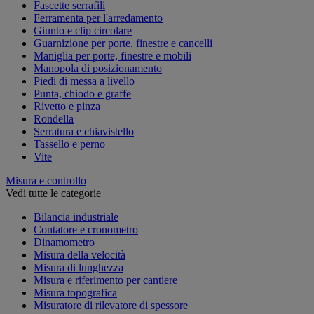
Fascette serrafili
Ferramenta per l'arredamento
Giunto e clip circolare
Guarnizione per porte, finestre e cancelli
Maniglia per porte, finestre e mobili
Manopola di posizionamento
Piedi di messa a livello
Punta, chiodo e graffe
Rivetto e pinza
Rondella
Serratura e chiavistello
Tassello e perno
Vite
Misura e controllo
Vedi tutte le categorie
Bilancia industriale
Contatore e cronometro
Dinamometro
Misura della velocità
Misura di lunghezza
Misura e riferimento per cantiere
Misura topografica
Misuratore di rilevatore di spessore