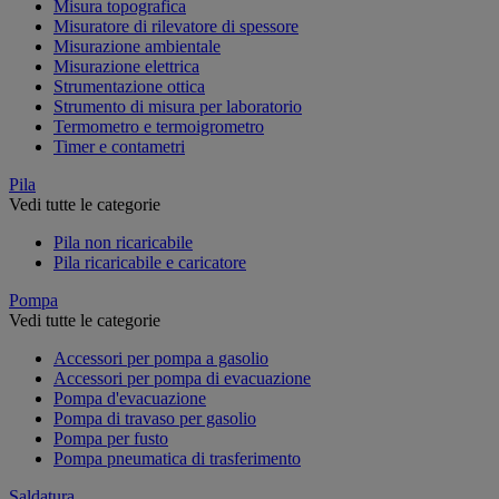
Misura topografica
Misuratore di rilevatore di spessore
Misurazione ambientale
Misurazione elettrica
Strumentazione ottica
Strumento di misura per laboratorio
Termometro e termoigrometro
Timer e contametri
Pila
Vedi tutte le categorie
Pila non ricaricabile
Pila ricaricabile e caricatore
Pompa
Vedi tutte le categorie
Accessori per pompa a gasolio
Accessori per pompa di evacuazione
Pompa d'evacuazione
Pompa di travaso per gasolio
Pompa per fusto
Pompa pneumatica di trasferimento
Saldatura