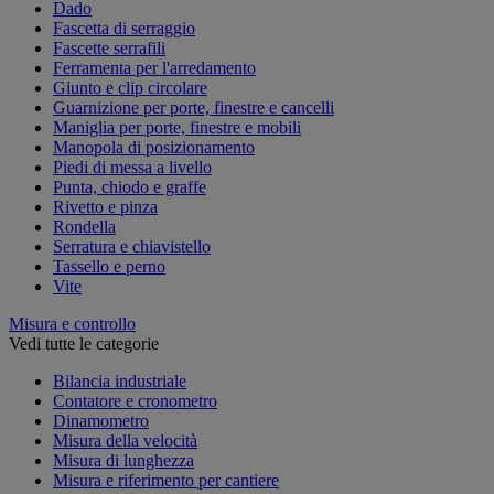
Dado
Fascetta di serraggio
Fascette serrafili
Ferramenta per l'arredamento
Giunto e clip circolare
Guarnizione per porte, finestre e cancelli
Maniglia per porte, finestre e mobili
Manopola di posizionamento
Piedi di messa a livello
Punta, chiodo e graffe
Rivetto e pinza
Rondella
Serratura e chiavistello
Tassello e perno
Vite
Misura e controllo
Vedi tutte le categorie
Bilancia industriale
Contatore e cronometro
Dinamometro
Misura della velocità
Misura di lunghezza
Misura e riferimento per cantiere