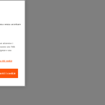
ua senza accettare
er attraverso i
l nostro sito Web
sigenze e una
ta consegna
ca dei cookie
utti i cookie