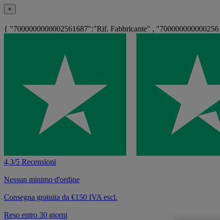
×
{ "7000000000002561687":"Rif. Fabbricante" , "7000000000002561
4,3/5 Recensioni
Nessun minimo d'ordine
Consegna gratuita da €150 IVA escl.
Reso entro 30 giorni