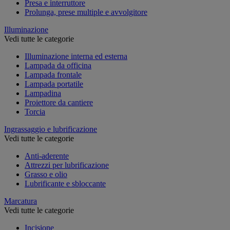
Presa e interruttore
Prolunga, prese multiple e avvolgitore
Illuminazione
Vedi tutte le categorie
Illuminazione interna ed esterna
Lampada da officina
Lampada frontale
Lampada portatile
Lampadina
Proiettore da cantiere
Torcia
Ingrassaggio e lubrificazione
Vedi tutte le categorie
Anti-aderente
Attrezzi per lubrificazione
Grasso e olio
Lubrificante e sbloccante
Marcatura
Vedi tutte le categorie
Incisione