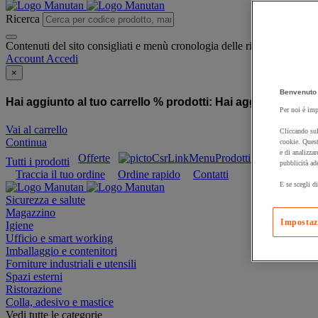
Ricerca
Contenuti del sito consigliati e menù cronologia delle ricerche
Account
Accedi
×
Benvenuto 
Hai aggiunto al tuo carrello % prodotti:
Hai aggiunto al tuo
Per noi è imp
Vai al carrello
Cliccando sul
Continua
cookie. Quest
e di analizzar
Offerte
Prodotti sostenibili
Tutti i prodotti
pubblicità ad
Traccia il tuo ordine
Ordine rapido
Contatti
E se scegli di
Sicurezza e salute
Magazzino
Impostaz
Igiene
Ufficio e smart working
Imballaggio e contenitori
Forniture industriali e utensili
Spazi esterni
Ristorazione
Colla, adesivo e mastice
Vedi tutte le categorie