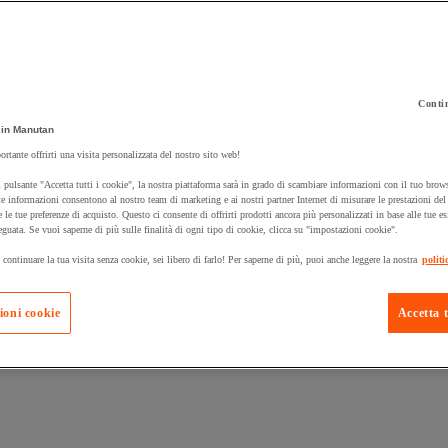
Contin
in Manutan
 carrello un prodotto:
ortante offrirti una visita personalizzata del nostro sito web!
 pulsante "Accetta tutti i cookie", la nostra piattaforma sarà in grado di scambiare informazioni con il tuo brows
e informazioni consentono al nostro team di marketing e ai nostri partner Internet di misurare le prestazioni de
e le tue preferenze di acquisto. Questo ci consente di offrirti prodotti ancora più personalizzati in base alle tue e
Prodotti in pron
Manutan Expert
eguata. Se vuoi saperne di più sulle finalità di ogni tipo di cookie, clicca su "impostazioni cookie".
 continuare la tua visita senza cookie, sei libero di farlo! Per saperne di più, puoi anche leggere la nostra
politi
ioni cookie
Accetta t