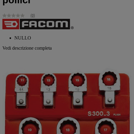
pollici
(0)
Nessuna
valutazione
Stesso
link
alla
NULLO
pagina.
Vedi descrizione completa