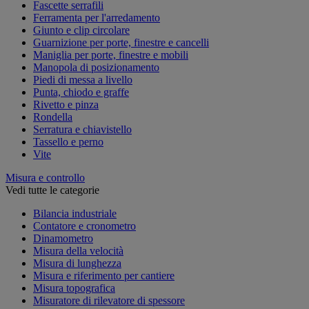
Fascette serrafili
Ferramenta per l'arredamento
Giunto e clip circolare
Guarnizione per porte, finestre e cancelli
Maniglia per porte, finestre e mobili
Manopola di posizionamento
Piedi di messa a livello
Punta, chiodo e graffe
Rivetto e pinza
Rondella
Serratura e chiavistello
Tassello e perno
Vite
Misura e controllo
Vedi tutte le categorie
Bilancia industriale
Contatore e cronometro
Dinamometro
Misura della velocità
Misura di lunghezza
Misura e riferimento per cantiere
Misura topografica
Misuratore di rilevatore di spessore