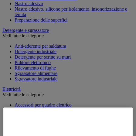
Nastro adesivo
Nastro adesivo, silicone per isolamento, insonorizzazione e
tenuta
Preparazione delle superfici
Detergente e sgrassatore
Vedi tutte le categorie
Anti-aderente per saldatura
Detergente industriale
Detergente per scritte su muri
Pulitore elettronico
Rilevamento di fughe
Sgrassatore alimentare
Sgrassatore industriale
Elettricità
Vedi tutte le categorie
Accessori per quadro elettrico
Attrezzatura per quadro elettrico
Batteria, caricatore e cavi
Cavo elettrico
Presa e interruttore
Prolunga, prese multiple e avvolgitore