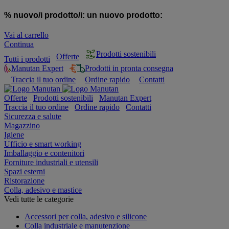
% nuovo/i prodotto/i:
un nuovo prodotto:
Vai al carrello
Continua
Prodotti sostenibili
Offerte
Tutti i prodotti
Manutan Expert
Prodotti in pronta consegna
Traccia il tuo ordine
Ordine rapido
Contatti
Offerte
Prodotti sostenibili
Manutan Expert
Traccia il tuo ordine
Ordine rapido
Contatti
Sicurezza e salute
Magazzino
Igiene
Ufficio e smart working
Imballaggio e contenitori
Forniture industriali e utensili
Spazi esterni
Ristorazione
Colla, adesivo e mastice
Vedi tutte le categorie
Accessori per colla, adesivo e silicone
Colla industriale e manutenzione