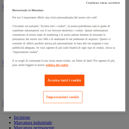
Continua senza accettare
Illuminazione
Benvenuto in Manutan
Vedi tutte le categorie
Per noi è importante offrirti una visita personalizzata del nostro sito web!
Illuminazione interna ed esterna
Lampada da officina
Cliccando sul pulsante "Accetta tutti i cookie", la nostra piattaforma sarà in grado di
scambiare informazioni con il tuo browser attraverso i cookie. Queste informazioni
Lampada frontale
consentono al nostro team di marketing e ai nostri partner Internet di misurare le
Lampada portatile
prestazioni del nostro sito Web e di analizzare le tue preferenze di acquisto. Questo ci
Lampadina
consente di offrirti prodotti ancora più personalizzati in base alle tue esigenze e una
Proiettore da cantiere
pubblicità adeguata. Se vuoi saperne di più sulle finalità di ogni tipo di cookie, clicca su
Torcia
"impostazioni cookie".
E se scegli di continuare la tua visita senza cookie, sei libero di farlo! Per saperne di più,
Ingrassaggio e lubrificazione
puoi anche leggere la nostra
politica dei cookie
Vedi tutte le categorie
Anti-aderente
Accetta tutti i cookie
Attrezzi per lubrificazione
Grasso e olio
Lubrificante e sbloccante
Impostazioni cookie
Marcatura
Vedi tutte le categorie
Incisione
Marcatura industriale
Marcatura permanente