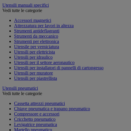
Utensili manuali specifici
Vedi tutte le categorie
Accessori magnetici
Attrezzatura per lavori in altezza
Strumenti antideflagranti
Strumenti da meccanico
Strumenti per elettronica
Utensile per verniciatura
Utensili per elettricista
Utensili per idraulico
Utensili per il settore aeronautico
Utensili per installatori di pannelli di cartongesso
Utensili per muratore
Utensili per piastrellista
Utensili pneumatici
Vedi tutte le categorie
Cassetta attrezzi pneumatici
Chiave pneumatica e trapano pneumatico
Compressore e accessori
Cricchetto pneumatico
Levigatrice pneumatica
Martello pneumatico